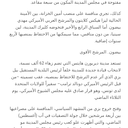
مفتوحة في مجلس المدينة المكون من سبعة مقاعد.
كذلك، تجري منافسة على منصب أمين الخزانة، بين الأمينة
الحالية ليزا هيكس كلايتون والمرشح العربي الأميركي مهدي
بيضون. أما السباق الرابع والأخير فتخوضه كليرك المدينة، لين
سينيا، من دون منافس، مما سيمكنها من الاحتفاظ بمنصبها لأربع
سنوات إضافية.
بيضون.. المرشح الأقوى
تستعد مدينة ديربورن هايتس التي تضم زهاء 62 ألف نسمة،
لانتخاب قيادة جديدة للمدينة خلفاً لرئيس البلدية المستقيل بيل
بزي الذي آثر عدم الترشح للاحتفاظ بمنصبه، عقب تسميته –من
قبل الرئيس الأميركي دونالد ترامب– سفيراً للولايات المتحدة
لدى تونس، وهو قرار صادق عليه مجلس الشيوخ الأميركي، يوم
الثلاثاء الماضي.
وفتح خروج بزي من المشهد السياسي، المنافسة على مصراعيها
بين أربعة مرشحين خلال جولة التصفيات في آب (أغسطس)
الماضي، والتي أظهرت علو كعب رئيس مجلس المدينة مو