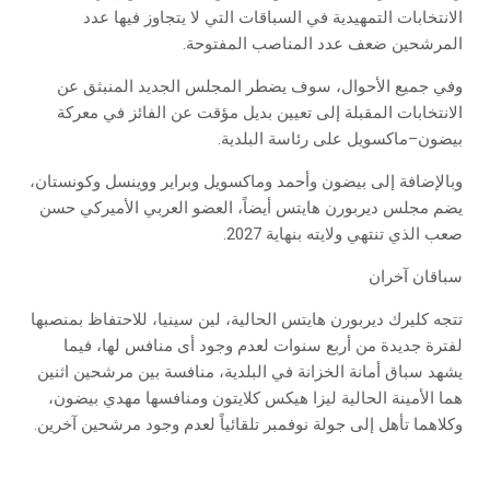
الانتخابات التمهيدية في السباقات التي لا يتجاوز فيها عدد
المرشحين ضعف عدد المناصب المفتوحة.
وفي جميع الأحوال، سوف يضطر المجلس الجديد المنبثق عن
الانتخابات المقبلة إلى تعيين بديل مؤقت عن الفائز في معركة
بيضون–ماكسويل على رئاسة البلدية.
وبالإضافة إلى بيضون وأحمد وماكسويل وبراير ووينسل وكونستان،
يضم مجلس ديربورن هايتس أيضاً، العضو العربي الأميركي حسن
صعب الذي تنتهي ولايته بنهاية 2027.
سباقان آخران
تتجه كليرك ديربورن هايتس الحالية، لين سينيا، للاحتفاظ بمنصبها
لفترة جديدة من أربع سنوات لعدم وجود أى منافس لها، فيما
يشهد سباق أمانة الخزانة في البلدية، منافسة بين مرشحين اثنين
هما الأمينة الحالية ليزا هيكس كلايتون ومنافسها مهدي بيضون،
وكلاهما تأهل إلى جولة نوفمبر تلقائياً لعدم وجود مرشحين آخرين.