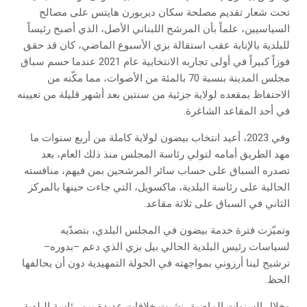
تحت شعار تقديم مصلحة سكان ديربورن هايتس على مصالح
السياسيين، علماً بأن المرشح اللبناني الأصل، الذي أصبح رئيساً
للبلدية بالإنابة عقب استقالة بزي الأسبوع الماضي، كان قد حقق
فوزاً كبيراً في أولى تجاربه الانتخابية عام 2021 عندما حسم سباق
مجلس المدينة بنسبة 70 بالمئة من الأصوات، مما مكّنه من
الاحتفاظ بمقعده لولاية جزئية من سنتين بعد أشهر قليلة من تعيينه
في أحد المقاعد الشاغرة.
وفي 2023، أعيد انتخاب بيضون لولاية كاملة من أربع سنوات ما
مهد الطريق أمامه لتولي رئاسة المجلس منذ ذلك العام، بعد
تصدره السباق على حساب سائر المرشحين بمن فيهم، منافسته
الحالية على رئاسة البلدية، ماكسويل، التي جاءت حينها بالمركز
الثاني في السباق على ثلاثة مقاعد.
وتميّزت فترة خدمة بيضون في المجلس البلدي، بتصدّيه
لسياسات رئيس البلدية الحالي بيل بزي الذي دعم –بدوره–
ترشيح لينا أرزوني بمواجهته في الجولة التمهيدية دون أن يحالفها
الحظ.
وخلال السنوات الماضية، نشبت خلافات عديدة بين رئاسة البلدية