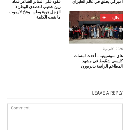
أميركي يحلّق في عالم الطيران
عقود على المنابر الشاعر عماد
زين شعيب لـ«صدى الوطن»:
الزجل هوية وطن.. وفنّ لا يموت
ما بقيت الكلمة
جالية
يوليو 3RD, 2026
هاي سوسييتيه .. أحدث لمسات
كايسي شمّوط في مشهد
المطاعم الراقية بديربورن
LEAVE A REPLY