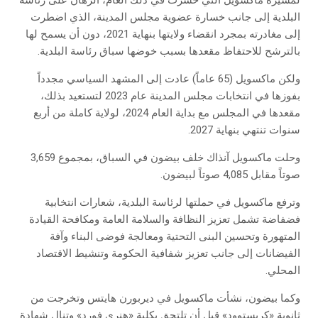
البلدية إلى جانب خسارة عضوية مجلس المدينة، الذي اضطرت
إلى مغادرته بمجرد انقضاء ولايتها بنهاية 2021، دون أن يسمح لها
بالترشح للاحتفاظ مقعدها بسبب خوضها سباق رئاسة البلدية.
ولكن ماكسويل (65 عاماً) عادت إلى المشهد السياسي مجدداً
بفوزها في انتخابات مجلس المدينة عام 2023 لتستعيد بذلك،
مقعدها في المجلس مع بداية العام 2024، لولاية كاملة من أربع
سنوات تنتهي بنهاية 2027.
وحلت ماكسويل آنذاك خلف بيضون في السباق، بمجموع 3,659
صوتاً مقابل 4,085 صوتاً لبيضون.
وترفع ماكسويل في حملتها لرئاسة البلدية، شعارات انتخابية
فضفاضة تشمل تعزيز النظافة والسلامة العامة ومكافحة القيادة
المتهورة وتحسين البنى التحتية ومعالجة فوضى البناء وآفة
الفيضانات إلى جانب تعزيز شفافية الحكومة وتنشيط الاقتصاد
المحلي.
وكما بيضون، نشأت ماكسويل في ديربورن هايتس وتخرجت من
ثانوية «كريستوود» قبل أن تلتحق بكلية «هنري فورد» وتنال شهادة