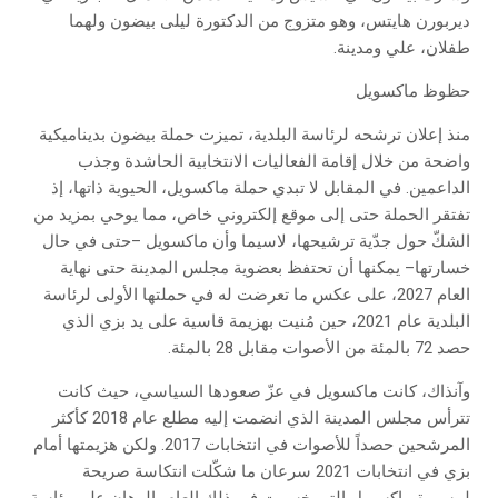
ديربورن هايتس، وهو متزوج من الدكتورة ليلى بيضون ولهما
طفلان، علي ومدينة.
حظوظ ماكسويل
منذ إعلان ترشحه لرئاسة البلدية، تميزت حملة بيضون بديناميكية
واضحة من خلال إقامة الفعاليات الانتخابية الحاشدة وجذب
الداعمين. في المقابل لا تبدي حملة ماكسويل، الحيوية ذاتها، إذ
تفتقر الحملة حتى إلى موقع إلكتروني خاص، مما يوحي بمزيد من
الشكّ حول جدّية ترشيحها، لاسيما وأن ماكسويل –حتى في حال
خسارتها– يمكنها أن تحتفظ بعضوية مجلس المدينة حتى نهاية
العام 2027، على عكس ما تعرضت له في حملتها الأولى لرئاسة
البلدية عام 2021، حين مُنيت بهزيمة قاسية على يد بزي الذي
حصد 72 بالمئة من الأصوات مقابل 28 بالمئة.
وآنذاك، كانت ماكسويل في عزّ صعودها السياسي، حيث كانت
تترأس مجلس المدينة الذي انضمت إليه مطلع عام 2018 كأكثر
المرشحين حصداً للأصوات في انتخابات 2017. ولكن هزيمتها أمام
بزي في انتخابات 2021 سرعان ما شكّلت انتكاسة صريحة
لمسيرة ماكسويل التي خسرت في ذلك العام، الرهان على رئاسة