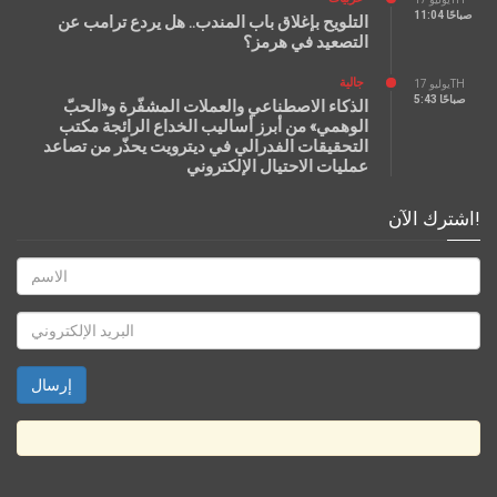
11:04 صباحًا
التلويح بإغلاق باب المندب.. هل يردع ترامب عن
التصعيد في هرمز؟
جالية
يوليو 17TH
5:43 صباحًا
الذكاء الاصطناعي والعملات المشفّرة و«الحبّ
الوهمي» من أبرز أساليب الخداع الرائجة مكتب
التحقيقات الفدرالي في ديترويت يحذّر من تصاعد
عمليات الاحتيال الإلكتروني
اشترك الآن!