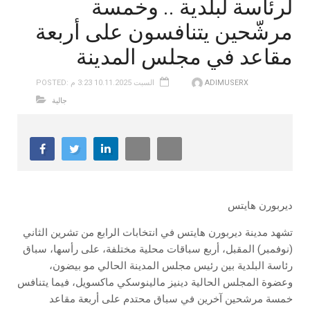
لرئاسة لبلدية .. وخمسة
مرشّحين يتنافسون على أربعة
مقاعد في مجلس المدينة
ADIMUSERX
POSTED: السبت 10.11.2025 3:23 م
جالية
ديربورن هايتس
تشهد مدينة ديربورن هايتس في انتخابات الرابع من تشرين الثاني
(نوفمبر) المقبل، أربع سباقات محلية مختلفة، على رأسها، سباق
رئاسة البلدية بين رئيس مجلس المدينة الحالي مو بيضون،
وعضوة المجلس الحالية دينيز مالينوسكي ماكسويل، فيما يتنافس
خمسة مرشحين آخرين في سباق محتدم على أربعة مقاعد