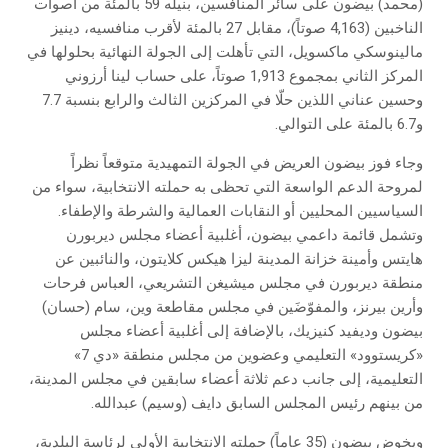
(محمد) بيضون على سائر المنافسين، بنيله 59 بالمئة من أصوات
الناخبين (4,163 صوتاً)، مقابل 27 بالمئة لأقرب منافسيه، دينيز
مالينوسكي ماكسويل، التي تأهلت إلى الجولة النهائية بحلولها في
المركز الثاني بمجموع 1,913 صوتاً، على حساب لينا أرزوني
وحسين عناني اللذين حلّا في المركزين الثالث والرابع بنسبة 7.7
و6.7 بالمئة على التوالي.
وجاء فوز بيضون العريض في الجولة التمهيدية متوقعاً نظراً
لمروحة الدعم الواسعة التي تحظى به حملته الانتخابية، سواء من
السياسيين المحليين أو النقابات العمالية والشرطة والإطفاء.
وتشمل قائمة داعمي بيضون، أغلبية أعضاء مجلس ديربورن
هايتس وأمينة خزانة المدينة ليزا هيكس كلايتون، والنائبين عن
منطقة ديربورن في مجلس ميشيغن التشريعي، العباس فرحات
وأرين بيرنز، والمفوّضَين في مجلس مقاطعة وين، سام (حسان)
بيضون وديفيد كنيزيك، بالإضافة إلى أغلبية أعضاء مجلس
«كريستوود» التعليمي وعضوين من مجلس منطقة «دي 7»
التعليمية، إلى جانب دعم ثلاثة أعضاء سابقين في مجلس المدينة،
من بينهم رئيس المجلس السابق دايف (وسيم) عبدالله.
ويخوض بيضون (35 عاماً) حملته الانتخابية الأولى لرئاسة البلدية،