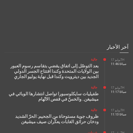
آخر الأخبار
جالية
يوليو 17TH
11:46 صباحًا
بعد التوصّل إلى اتفاق يقضي بتقاسم رسوم العبور
بين الولايات المتحدة وكندا افتتاح الجسر الدولي
الجديد بين ديترويت وكندا قبل نهاية يوليو الجاري
جالية
يوليو 17TH
11:17 صباحًا
طفيليات سايكلوسبورا تواصل انتشارها الوبائي في
ميشيغن.. والخسّ في قفص الاتّهام
جالية
يوليو 17TH
11:13 صباحًا
ظروف جوية مستوحاة من الجحيم: الحرّ الشديد
ودخان حرائق الغابات يعكّران صيف ميشيغن
عربيات
يوليو 17TH