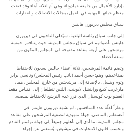
بإدارة الأعمال من جامعة «مادونا». وهي أم لثلاثة أبناء وقد قضت
معظم حياتها المهنية في العمل بمجالات الاتصالات والعقارات.
سباق مجلس ديربورن هايتس
إلى جانب سباق رئاسة البلدية، سيُدلي الناخبون في ديربورن
هايتس بأصواتهم في سباق مجلس المدينة، حيث يتنافس خمسة
مرشحين على أربعة مقاعد مفتوحة في المجلس المكون من
سبعة أعضاء.
وتضم قائمة المرشحين، ثلاثة أعضاء حاليين يسعون للاحتفاظ
بمقاعدهم، وهم: حسن أحمد (نائب رئيس المجلس) ونانسي براير
وتوم وينسل، بالإضافة إلى مرشحتين من خارج المجلس، هما،
مارغريت كينغ ورايتشل لابوينت، اللتين تتطلعان إلى اقتناص مقعد
العضو بوب كونستان الذي قرر عدم الترشح للاحتفاظ بمنصبه.
ونظراً لقلّة عدد المنافسين، لم تشهد ديربورن هايتس في
أغسطس الماضي، جولةً تمهيدية لتصفية المرشحين على مقاعد
مجلس المدينة، ما أدى إلى تأهلهم جميعاً إلى جولة نوفمبر القادم.
وبحسب قانون الانتخابات في ميشيغن، يُستغنى عن إجراء