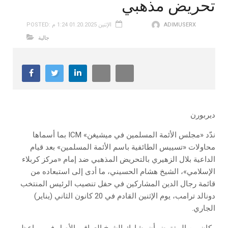
تحريض مذهبي
ADIMUSERX
POSTED: الإثنين 01.20.2025 1:24 م
جالية
ديربورن
ندّد «مجلس الأئمة المسلمين في ميشيغن» ICM بما أسماها
محاولات «تسييس الطائفية باسم الأئمة المسلمين» بعد قيام
الداعية بلال الزهيري بالتحريض المذهبي ضد إمام «مركز كربلاء
الإسلامي»، الشيخ هشام الحسيني، ما أدى إلى استبعاده من
قائمة رجال الدين المشاركين في حفل تنصيب الرئيس المنتخب
دونالد ترامب، يوم الإثنين القادم في 20 كانون الثاني (يناير)
الجاري.
وكان من المفترض أن يشارك الشيخ العراقي الأصل في مواعظ