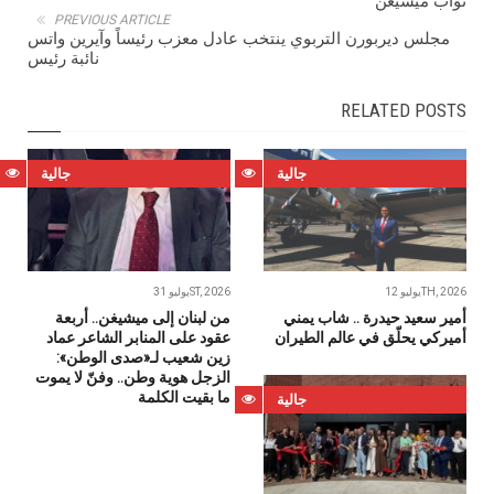
نواب ميشيغن
PREVIOUS ARTICLE
مجلس ديربورن التربوي ينتخب عادل معزب رئيساً وآيرين واتس
نائبة رئيس
RELATED POSTS
جالية
جالية
يوليو 12TH, 2026
يوليو 31ST, 2026
أمير سعيد حيدرة .. شاب يمني
من لبنان إلى ميشيغن.. أربعة
أميركي يحلّق في عالم الطيران
عقود على المنابر الشاعر عماد
زين شعيب لـ«صدى الوطن»:
الزجل هوية وطن.. وفنّ لا يموت
ما بقيت الكلمة
جالية