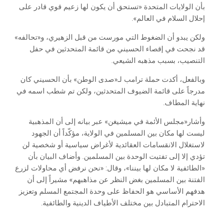
بأن الولايات المتحدة «تستحق أن يكون لها زعيم قوي قادر على
إحلال السلام في العالم».
ولكن يبدو أن الضغوط التي مورست من قبل الزهيري، و«تحالفه»
قد نجحت في إقصاء الحسيني من قائمة المتحدثين في حفل
التنصيب، بسبب مذهبه الشيعي.
وبالفعل، أكدت حملة ترامب لـ«صدى الوطن» بأن الحسيني كان
مدرجاً على قائمة الضيوف المتحدثين، ولكن تم شطب اسمه في
نهاية المطاف.
وأشار«مجلس الأئمة في ميشيغن» عبر بيانه إلى أن المذهبية
ليست لها مكان بين المسلمين في الولاية، مؤكّداً أن الجهود
لاستغلال الانقسامات العقائدية لأغراض سياسية أو شخصية لن
تؤدي إلا إلى تفتيت الوحدة بين المسلمين. وأضاف البيان بأن
«الطائفية لا مكان لها بيننا»، وقال: «نحن نرفض أي محاولات لزرع
الفتنة بين المسلمين بغض النظر عن مذاهبهم» مشيراً إلى أن
هدفهم الأساسي هو الحفاظ على وحدة المجتمع المسلم وتعزيز
الاحترام المتبادل بين مختلف الأطياف الدينية والطائفية.