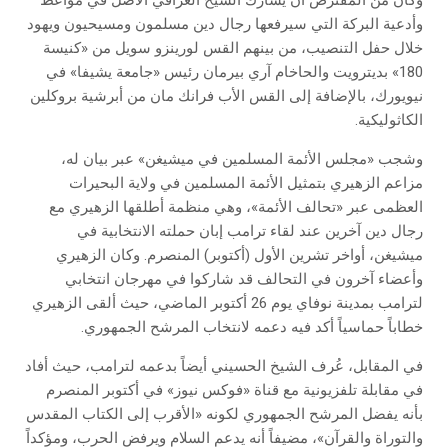
وأدعية البركة التي سيرفعها رجال دين مسلمون ومسيحيون ويهود
خلال حفل التنصيب، من بينهم القس لورينزو سويل من «كنيسة
180» بديترويت والحاخام آري بيرمان رئيس «جامعة يشيفا» في
نيويورك، بالإضافة إلى القس الأب فرانك مان من أبرشية بروكلين
الكاثوليكية.
وشجب «مجلس الأئمة المسلمين في ميشيغن» عبر بيان له،
مزاعم الزهيري بتمثيل الأئمة المسلمين في ولاية البحيرات
العظمى عبر «تحالف الأئمة»، وهي منظمة أطلقها الزهيري مع
رجال دين آخرين عند لقاء ترامب إبان حملته الانتخابية في
ميشيغن، أواخر تشرين الأول (أكتوبر) المنصرم. وكان الزهيري
وأعضاء آخرون في التحالف قد شاركوا في مهرجان انتخابي
لترامب بمدينة نوفاي يوم 26 أكتوبر الماضي، حيث ألقى الزهيري
خطاباً حماسياً أكد فيه دعمه لانتخاب المرشح الجمهوري.
في المقابل، عُرف الشيخ الحسيني أيضاً بدعمه لترامب، حيث أفاد
في مقابلة تلفزيونية مع قناة «فوكس نيوز» في أكتوبر المنصرم
بأنه يفضل المرشح الجمهوري لكونه «الأقرب إلى الكتاب المقدس
والتوراة والقرآن»، مضيفاً أنه يدعم السلام ويرفض الحرب، ومؤكداً