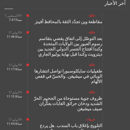
آخر الأخبار
جالية
أغسطس 7TH
7:47 مساءً
مقاطعة وين تجدّد الثقة بالمحافظ أفينز
جالية
يوليو 17TH
11:46 صباحًا
بعد التوصّل إلى اتفاق يقضي بتقاسم
رسوم العبور بين الولايات المتحدة
وكندا افتتاح الجسر الدولي الجديد بين
ديترويت وكندا قبل نهاية يوليو الجاري
جالية
يوليو 17TH
11:17 صباحًا
طفيليات سايكلوسبورا تواصل انتشارها
الوبائي في ميشيغن.. والخسّ في قفص
الاتّهام
جالية
يوليو 17TH
11:13 صباحًا
ظروف جوية مستوحاة من الجحيم: الحرّ
الشديد ودخان حرائق الغابات يعكّران
صيف ميشيغن
عربيات
يوليو 17TH
11:04 صباحًا
التلويح بإغلاق باب المندب.. هل يردع