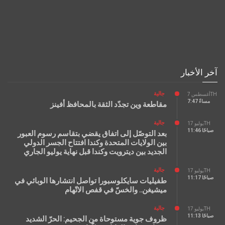
آخر الأخبار
جالية
أغسطس 7TH
7:47 مساءً
مقاطعة وين تجدّد الثقة بالمحافظ أفينز
جالية
يوليو 17TH
11:46 صباحًا
بعد التوصّل إلى اتفاق يقضي بتقاسم رسوم العبور
بين الولايات المتحدة وكندا افتتاح الجسر الدولي
الجديد بين ديترويت وكندا قبل نهاية يوليو الجاري
جالية
يوليو 17TH
11:17 صباحًا
طفيليات سايكلوسبورا تواصل انتشارها الوبائي في
ميشيغن.. والخسّ في قفص الاتّهام
جالية
يوليو 17TH
11:13 صباحًا
ظروف جوية مستوحاة من الجحيم: الحرّ الشديد