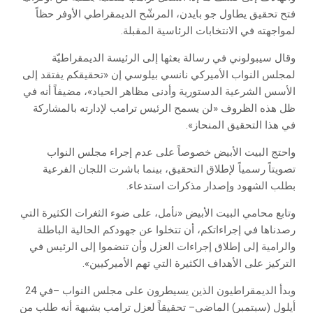
فتح تحقيق يطاول جو بايدن، المرشّح الديمقراطي الأوفر حظاً
لمواجهته في الانتخابات الرئاسية المقبلة.
وقال سيبولوني في رسالة بعثها إلى الرئيسة الديمقراطيّة
لمجلس النواب الأميركي نانسي بيلوسي إن «تحقيقكم يفتقد إلى
الأسس الشرعية الدستورية وأدنى مظاهر الحياد»، مضيفاً أنه في
ظل هذه الظروف «لن يسمح الرئيس ترامب لإدارته بالمشاركة
في هذا التحقيق المنحاز».
واحتج البيت الأبيض خصوصاً على عدم إجراء مجلس النواب
تصويتاً رسمياً لإطلاق التحقيق، بينما باشرت اللجان الفرعية
بطلب الشهود وإصدار مذكرات استدعاء.
وتابع محامي البيت الأبيض «نأمل، على ضوء الثغرات الكثيرة التي
رصدناها في إجراءاتكم، أن تتخلوا عن جهودكم الحالية الباطلة
والرامية إلى إطلاق إجراءات العزل وأن تنضموا إلى الرئيس في
التركيز على الأهداف الكثيرة التي تهم الأميركيين».
وبدأ الديمقراطيون الذين يسيطرون على مجلس النواب –في 24
أيلول (سبتمبر) الماضي– تحقيقاً لعزل ترامب بشبهة أنه طلب من