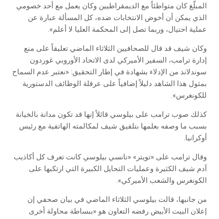
المبلّغ كان متواطئاً مع الديمقراطيين وكان يعمل مع أحد خصومي
الذي يمكن أن أخوض الانتخابات ضده، كل المسألة عبارة عن
عملية احتيال، وربما تصل إلى المحكمة العليا لا أعلم».
وكان شيف قد قال للصحافيين الثلاثاء الماضي تعليقاً على منع
إدارة ترامب، السفير الأميركي لدى الاتحاد الأوروبي غوردون
سوندلاند من الإدلاء بشهادة في إطار التحقيق: «نعتبر عدم السماح
بمثول هذا الشاهد دليلاً إضافياً على عرقلة الوظائف الدستورية
للكونغرس».
كذلك صوب ترامب على بيلوسي قائلاً إنها قد تكون مدانة بالخيانة
بسبب ما وصفه بعلمها بتلفيق شيف لمكالمته الهاتفية مع رئيس
أوكرانيا.
وقال ترامب على «تويتر» «نانسي بيلوسي كانت تعرف كل أكاذيب
آدم شيف الكثيرة وعمليات التحايل الكبيرة التي ارتكبها على
الكونغرس والشعب الأميركي».
من جانبها، قالت بيلوسي الثلاثاء الماضي في بيان صحفي إن
إعلان البيت الأبيض رفضه التعاون هو «ببساطة محاولة أخرى