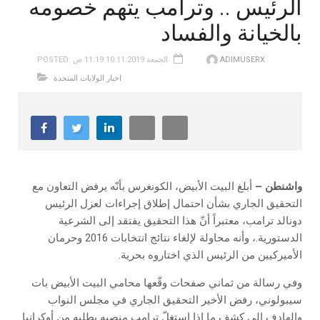
الرئيس .. وترامب يتهم خصومه
بالخيانة والفساد
ADIMUSERX
POSTED: الجمعة 10.11.2019 11:19 ص
اخبار الولايات المتحدة
واشنطن –
أبلغ البيت الأبيض، الكونغرس بأنّه يرفض التعاون مع
التحقيق الجاري بشأن احتمال إطلاق إجراءات لعزل الرئيس
دونالد ترامب، معتبراً أنّ هذا التحقيق يفتقد إلى الشرعية
الدستورية.، وأنه محاولة لإلغاء نتائج انتخابات 2016 وحرمان
الأميركيين من الرئيس الذي اختاروه بحرية.
وفي رسالة من ثماني صفحات وقّعها محامي البيت الأبيض بات
سيبولوني، رفض الأخير التحقيق الجاري في مجلس النواب
والهادف إلى كشف ما إذا استغلّ ترامب منصبه بطلبه من أوكرانيا