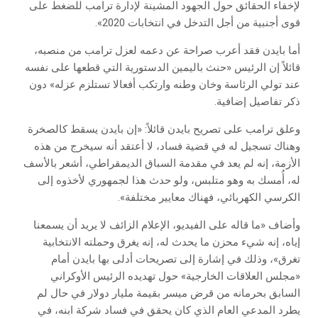
لإخفاء الحقائق حول الجهود المشينة لإدارة ترامب للضغط على
قوى أجنبية من أجل التدخل في انتخابات 2020».
أما بايدن فقد أعرب صراحة عن دعمه لعزل ترامب من منصبه،
قائلاً إن الرئيس «حنث باليمين الدستورية التي قطعها على نفسه
عند تولي الرئاسة وخان وطنه وارتكب أفعالا تستلزم عزله» دون
ذكر تفاصيل إضافية.
وعلق ترامب على تصريح بايدن قائلاً: «إن بايدن يسقط كالصخرة
وهناك تسجيل له في قضية فساد، لا أعتقد أنه سيخرج من هذه
الأزمة، إنه لم يعد في مقدمة السباق الديمقراطي، أشعر بالأسف
له، أُمسك به وهو متلبس، ولو حدث هذا لجمهوري لأخذوه إلى
الكرسي الكهربائي، فهناك معايير مختلفة».
وأضاف «ما قاله على الفيديو، الإعلام الزائف لا يريد أن يسمعنا
إياه، إنه شيء محزن ما يحدث له، إنه يغرق وحملته الانتخابية
تغرق»، وذلك في إشارة إلى تصريحات أدلى بها بايدن أمام
«مجلس العلاقات الخارجية» حول تهديده الرئيس الأوكراني
السابق بحرمانه من قرض ميسر بقيمة مليار دولار في حال لم
يطرد المدعي العام الذي كان يحقق في فساد شركة ابنه، في