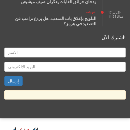
ودخان حرائق الغابات يعكّران صيف ميشيغن
عربيات
يوليو 17TH
11:04 صباحًا
التلويح بإغلاق باب المندب.. هل يردع ترامب عن
التصعيد في هرمز؟
اشترك الآن!