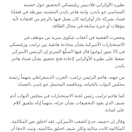
نظيره الأوكراني فلاديمير زيلينسكي التحقيق حول خصمه
السياسي جو بايدن، وابنه هانتر بايدن المشتبه بتورطه في قضايا
فساد بشركة غاز أوكرانية كان يعمل فيها بالرغم من افتقاده لأية
مؤهلات أو خبرة سابقة في مجال الطاقة.
وتفجرت القضية في أعقاب شكوى سرية من موظف في
الاستخبارات الأميركية بشأن محادثة هاتفية بين ترامب وزيلنسكي
في 25 تموز (يوليو) قال فيها المبلّغ السري إن الرئيس الأميركي
ضغط على نظيره الأوكراني لإعادة فتح تحقيق بشأن فساد هانتر
بايدن.
من جهته، هاجم الرئيس ترامب، الحزب الديمقراطي متهماً رئيسة
مجلس النواب بالخيانة، ومنافسه المحتمل​ جو بايدن بالفساد.​
كما هاجم ترامب رئيس لجنة الاستخبارات في مجلس النواب آدم
شيف الذي يقود التحقيقات بشأن عزله، متهماً إياه بتلفيق كلام
على لسانه.
وقال إن «شيف خدع الشعب الأميركي، لقد اختلق نص المكالمة…
المكالمة كانت مثالية ولكن شيف اختلق مكالمته، وثبت لاحقا أن