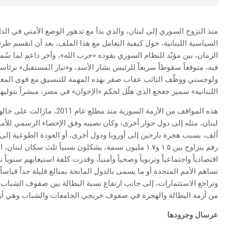
الزمان، بين مؤيّد للنظام السوري يقوده «حزب الله»، وآخر داعم لما سُ
فيه، متوقعاً سقوطاً سريعاً للرئيس بشار الأسد، و«تيار المستقبل» برئ
ولوجستي ووظّف النائب عقاب صقر بهذه المهمة للتنسيق مع قوى المعا
اللبنانية» سمير جعجع الذي هلّل لحكم «الإخوان» في مصر، مبشراً بتوليه
هذه المواقف من الأزمة السورية
ألف، بسبب هجرة نازحين إلى أوروبا ودول أخرى، أو العودة الطوعية إلى 
رقم يتراوح بين ١.٥ و١.٧ مليون نسمة، يشكلون نسبياً ثلث سك
تساهم الأمم المتحدة أو ما يسمى بالدول المانحة بمبالغ قليلة جداً قياسا
وتراجع الاستثمارات، إلى جانب ارتفاع نسبة البطالة بين صفوف الشبا
من أزمة البطالة والهجرة في صفوف خريجي الجامعات والشباب وهي أزمة
عرسال وجرودها