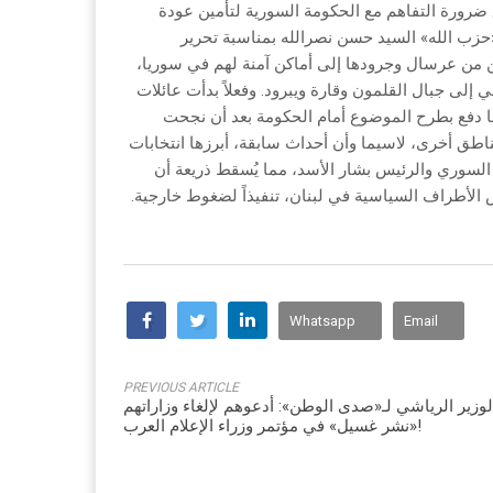
رورة التفاهم مع الحكومة السورية لتأمين عودة
ـ«حزب الله» السيد حسن نصرالله بمناسبة تحرير
من عرسال وجرودها إلى أماكن آمنة لهم في سوريا،
إلى جبال القلمون وقارة ويبرود. وفعلاً بدأت عائلات
ما دفع بطرح الموضوع أمام الحكومة بعد أن نجحت
 مناطق أخرى، لاسيما وأن أحداث سابقة، أبرزها انتخابات
 السوري والرئيس بشار الأسد، مما يُسقط ذريعة أن
الأطراف السياسية في لبنان، تنفيذاً لضغوط خارجية.
Whatsapp
Email
PREVIOUS ARTICLE
لوزير الرياشي لـ«صدى الوطن»: أدعوهم لإلغاء وزاراتهم
«نشر غسيل» في مؤتمر وزراء الإعلام العرب!