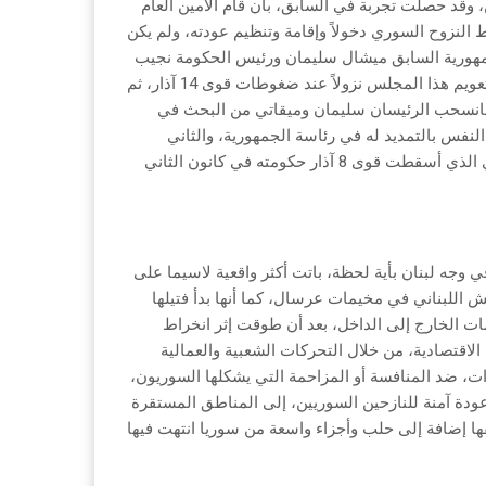
وقد حصلت تجربة في السابق، بأن قام الأمين العام
السوري نصري خوري عام 2012، بمبادرة لضبط النزوح السوري دخولاً وإقامة وتنظيم عودته، ولم يكن
الجمهورية السابق ميشال سليمان ورئيس الحكومة نجيب
ميقاتي على آلية معينة، لكن رئيس الحكومة تريّث فيما بعد، لأنه لم يشأ تعويم هذا المجلس نزولاً عند ضغوطات قوى 14 آذار، ثم
فانسحب الرئيسان سليمان وميقاتي من البحث في
لنفس بالتمديد له في رئاسة الجمهورية، والثاني
للتراجع عن «خطأ» إرتكبه، بقبوله أن يكون رئيساً للحكومة مكان الحريري الذي أسقطت قوى 8 آذار حكومته في كانون الثاني
في وجه لبنان بأية لحظة، باتت أكثر واقعية لاسيما على
 اللبناني في مخيمات عرسال، كما أنها بدأ فتيلها
ت الخارج إلى الداخل، بعد أن طوقت إثر انخراط
الاقتصادية، من خلال التحركات الشعبية والعمالية
ات، ضد المنافسة أو المزاحمة التي يشكلها السوريون،
 عودة آمنة للنازحين السوريين، إلى المناطق المستقرة
ا إضافة إلى حلب وأجزاء واسعة من سوريا انتهت فيها