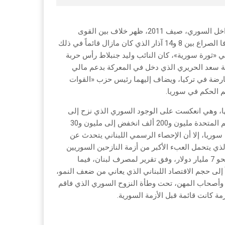
منذ النزوح السوري إلى لبنان، والذي بدأ مع تدهور الوضع الأمني في الداخل السوري، صيف 2011، ظهر خلاف بين القوى
السياسية اللبنانية، حول كيفية التعامل مع هذا الملف، بعد أن انقسم طرفا الصراع بين 8 و14 آذار الذي كان مازال قائماً في ذلك
مي «ثورة سورية»، كان النائب وليد جنبلاط رأس حربة
اسة سعد الحريري الذي دخل في المعركة بدعم مالي
رضة في تركيا، ويضاف إليهما رئيس حزب «القوات
م الحكم في سوريا.
 منذ مطلع عام 2011، مازالت على حالها، وهي انعكست على الوجود السوري الذي نزح إلى
لبنان، مثله إلى دول جوار أخرى، وكان نصيبه وفق الإحصاء الرسمي للأمم المتحدة مليون و200 ألف انخفض إلى مليون و30
سوريا، إلا أن الإحصاء الرسمي اللبناني يتحدث عن
ان لبنان، الذي يتحمل العبء الأكبر من أزمة النازحين السوريين
اقتصادياً واجتماعياً وتربوياً وصحياً وأمنياً، وقدرت كلفة استيعابهم سنوياً نحو 7 مليار دولار، وفق تقرير لمصرف لبنان، فيما
ً إلى حجم الاقتصاد اللبناني الذي يعاني من ضعف النمو،
ب وأصحاب المهن، تحت وطأة النزوح السوري الذي فاقم
 كانت قائمة قبل الأزمة السورية.