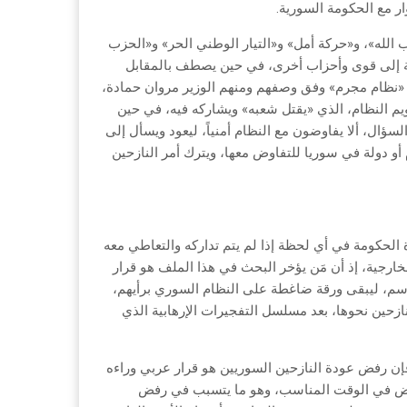
ر مع الحكومة السورية.
ب الله»، و«حركة أمل» و«التيار الوطني الحر» و«الحزب
فة إلى قوى وأحزاب أخرى، في حين يصطف بالمقابل
مع «نظام مجرم» وفق وصفهم ومنهم الوزير مروان حمادة،
يم النظام، الذي «يقتل شعبه» ويشاركه فيه، في حين
سؤال، ألا يفاوضون مع النظام أمنياً، ليعود ويسأل إلى
 أو دولة في سوريا للتفاوض معها، ويترك أمر النازحين
الحكومة في أي لحظة إذا لم يتم تداركه والتعاطي معه
لخارجية، إذ أن مَن يؤخر البحث في هذا الملف هو قرار
قاسم، ليبقى ورقة ضاغطة على النظام السوري برأيهم،
لنازحين نحوها، بعد مسلسل التفجيرات الإرهابية الذي
فإن رفض عودة النازحين السوريين هو قرار عربي وراءه
اوض في الوقت المناسب، وهو ما يتسبب في رفض