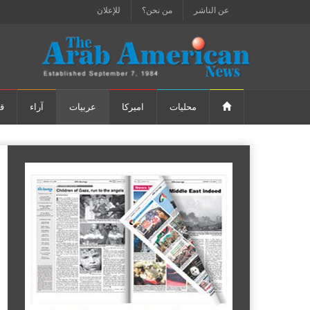
عن الناشر
من نحن؟
للإعلان
محليات
اميركا
عربيات
آراء
ق