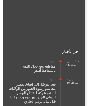
آخر الأخبار
جالية
أغسطس 7TH
7:47 مساءً
مقاطعة وين تجدّد الثقة
بالمحافظ أفينز
جالية
يوليو 17TH
11:46 صباحًا
بعد التوصّل إلى اتفاق يقضي
بتقاسم رسوم العبور بين الولايات
المتحدة وكندا افتتاح الجسر
الدولي الجديد بين ديترويت وكندا
قبل نهاية يوليو الجاري