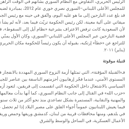
الرئيس الحريري، التفاوض مع النظام السوري بشأنهم في الوقت الراهن، 
للمجلس الأعلى اللبناني–
قد بلغ عدد النازحين إلى ما هو عليه اليوم، واتّفق في حينه مع رئيس 
لأن السعودية كانت ترفض الاعتراف بشرعية «نظام آيل إلى السقوط»، 
قضية النازحين عبر المجلس الأعلى اللبناني–السوري، وكان الأول يمنّي ا
(يناير) ٢٠١١.
قنبلة موقوتة
فـ«القنبلة المؤقتة»، التي تمثلها أزمة النزوح السوري المهددة بالانفجار 
المستوى الأمني، عندما فجّر إرهابيون أحزمتهم الناسفة بين عناصر للجيش
السياسي بالاشتعال داخل الحكومة التي انقسمت إلى فريقين، لتعود أزما
«حزب الله» في القتال إلى جانب النظام السوري، كما أنها بدأت معالمها 
والمهنية والنقابية، المستمرة بشكل تصاعدي منذ نحو أكثر من ثلاث سنو
فيما يعيش اللبنانيون عموماً أجواء القلق على مصير البلاد إذا لم تحصل
في بلدهم، ومنها محافظات قريبة من لبنان، كدمشق وريفها وحمص وريفه
الأعمال العسكرية، في الساحل والوسط والشرق.