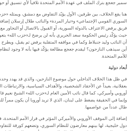
سمير جعجع بترك الملف في عهدة الأمم المتحدة تلافياً لأي تنسيق أو حوا
هنا يقع الخلاف، بين طرفين، الأول يؤيّد التفاوض مع دمشق، ويمثله «حز
السوري القومي الإجتماعي» و«تيار المردة» والنائب طلال إرسلان إضا
فريق يرفض الاعتراف بالدولة السورية، أو القبول بالاتصال أو التحاور 
حيث يؤكّد رئيس الحكومة سعد الحريري بأنه لن يرضخ لـ«حزب الله» بتعو
أن النائب وليد جنبلاط وكما في مواقفه المتقلبة يرفض ثم يقبل، ويطرح ال
أين سيذهب النازحون؟ ليقدم جعجع مطالعة يؤكّد فيها بأنه لا وجود لنظام
للأمم المتحدة.
أبعاد دولية
في ظل هذا الخلاف الداخلي حول موضوع النازحين، والذي قد يهدد وحدة 
بعقلانية، بعيداً عن الأحقاد الشخصية، والأهداف السياسية، والارتباطات ا
أوروبي وأميركي، كما قال نائب الأمين العام لـ«حزب الله» الشيخ نعيم 
وإنما في الحقيقة يضغط على لبنان، الذي لا تريد أوروبا أن يكون ممراً ل
طال عدداً من عواصمها.
إضافة إلى الموقف الأوروبي والأميركي المؤثر في قرار الأمم المتحدة، 
دول خليجية، لها بينهم معارضون للنظام السوري، وتضعهم كورقة للتف