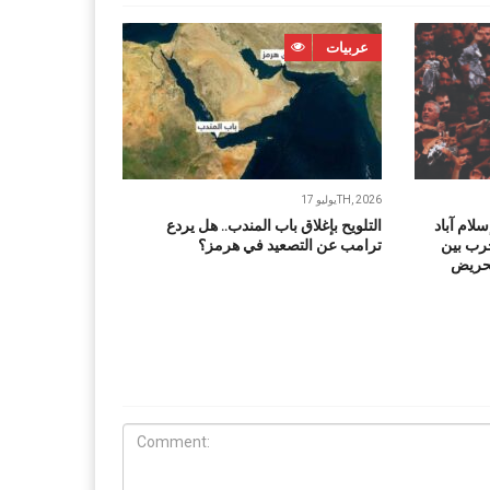
عربيات
يوليو 17TH, 2026
لام آباد
التلويح بإغلاق باب المندب.. هل يردع
حرب بين
ترامب عن التصعيد في هرمز؟
تحريض