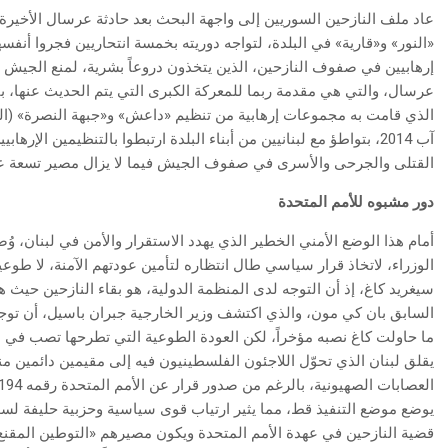
عاد ملف النازحين السوريين إلى واجهة البحث بعد حادثة عرسال الأخيرة
«النور» و«قارية» في البلدة، لتواجه دوريته بخمسة انتحاريين فجروا أن
إرهابيين في صفوف النازحين، الذين يتخذون دروعاً بشرية، لمنع الجيش
عرسال، والتي هي مقدمة ربما للمعركة الكبرى التي يتم الحديث عنها، بأ
آب 2014، بتواطؤ مع لبنانيين من أبناء البلدة ارتبطوا بالتنظيمين الإ
القتلى والجرحى والأسرى في صفوف الجيش فيما لا يزال مصير تسعة عنا
دور مشبوه للأمم المتحدة
أمام هذا الوضع الأمني الخطير الذي يهدد الاستقرار والأمن في لبنان، 
الوزراء، لاتخاذ قرار سياسي طال انتظاره لتأمين عودتهم الآمنة، لا طوع
سيغريد كاغ، إذ أن التوجه لدى المنظمة الدولية، هو بقاء النازحين حيث هم،
السابق بان كي مون، والذي اكتشف وزير الخارجية جبران باسيل، أن توجهاً
ما حاولت كاغ نصبه مؤخراً، لكن العودة الطوعية التي تطرحها تصب في اتجا
يوضع موضع التنفيذ قط، مما يثير ارتياب قوى سياسية وحزبية حليفة لسور
قضية النازحين في عهدة الأمم المتحدة ويكون مصيرهم «التوطين المقن