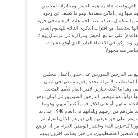
 التي وقعت أثناء مداهمة الجيش ومخابراته لمخيمي
فسهم فيها وفي أماكن متعددة، وهو ما كشف عن وجود
 من استكمال معركته ضد الجماعات الإرهابية في جرود
نها ستحصل مع اقتراب الذكرى الثالثة للهجوم الغادر
الذي قامت به مجموعات إرهابية من تنظيم «داعش» و«جبهة النصرة» (القاعدة) على مواقع الجيش ومراكزه في عرسال يوم 2
رهابيين، وشاركوا في الاعتداء الغادر الذي أوقع عشرات
صر منه مجهولاً.
وُضع بند النازحين السوريين على جدول أعمال مجلس
ياً كما تطلب الأمم المتحدة وفق منسقتها في لبنان
 وهذا ما أكّدته تقارير الأمين العام للأمم المتحدة
 دولياً، هو لتوطين النازحين السوريين في لبنان، وهو
ه بقائهم، أو على الأقل قسماً كبيراً منهم، وهو ما
يقلق لبنان الذي تحوّل اللاجئون الفلسطينيون فيه إلى مقيمين دائمين منذ طردهم من أرضهم وبلداتهم في العام 1948 على يد
العصابات الصهيونية، بالرغم من صدور قرار عن الأمم المتحدة رقمه 194، ينص على حق عودتهم إلى ديارهم، إلا أن القرار لم
يا كـ«حزب الله» و«التيار الوطني الحر»، من أن توضع
ع» كمصير الفلسطينيين، في حين يطالب آخرون بينهم