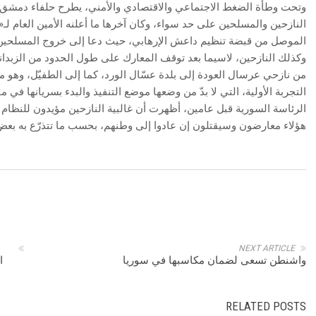
وتحت وطأة الضغط الاجتماعي والاقتصادي والأمني، يطرح حلفاء دمشق ض
النازحين والمسلحين على حد سواء، وكان آخرها ما أعلنه الأمين العام ل
الموصل من قبضة تنظيم داعش الإرهابي، حيث دعا إلى خروج المسلحين 
وكذلك النازحين، لاسيما بعد توقف المعارك على طول الحدود من الزبداني 
من نازحي عرسال العودة إلى بلدة عسّال الورد، كما إلى الطفيّل، وهو 
التجربة الأولية، التي لا بدّ من وضعها موضع التنفيذ والبدء بسريانها في
الرئاسة السورية قبل عامين، أظهرت أن غالبية النازحين مؤيدون للنظام
هؤلاء معارضون وسيقتلون إن عادوا إلى وطنهم، بحسب ما تتذرّع به بعض 
NEXT ARTICLE
واشنطن تسعى لضمان مكاسبها في سوريا
ا
RELATED POSTS