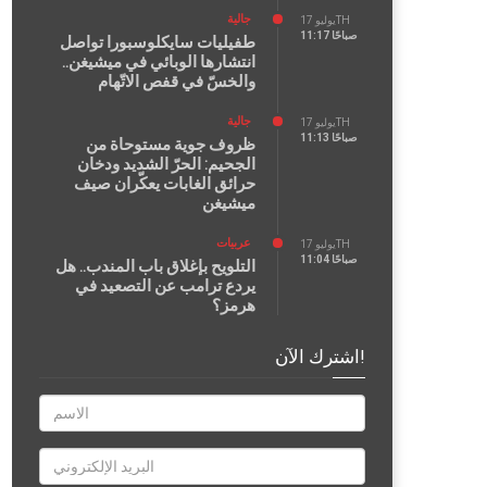
جالية
يوليو 17TH
11:17 صباحًا
طفيليات سايكلوسبورا تواصل
انتشارها الوبائي في ميشيغن..
والخسّ في قفص الاتّهام
جالية
يوليو 17TH
11:13 صباحًا
ظروف جوية مستوحاة من
الجحيم: الحرّ الشديد ودخان
حرائق الغابات يعكّران صيف
ميشيغن
عربيات
يوليو 17TH
11:04 صباحًا
التلويح بإغلاق باب المندب.. هل
يردع ترامب عن التصعيد في
هرمز؟
اشترك الآن!