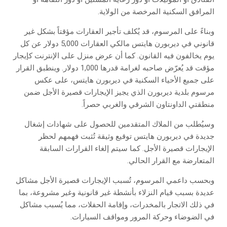
المرافق السكنية المرخصة من الولاية.
وبناءً على المرسوم، قد يُكلف تأجير العقارات مؤقتاً بشكل غير
قانوني في ديربورن هايتس مالكي العقارات 5,000 دولار عن كل
يوم يخالفون فيه القانون. كما أن عرض منزل على الإنترنت كإيجار
مؤقت قد يُعرّض صاحبه لغرامة قدرها 1,000 دولار. وينطبق القرار
على جميع الأحياء السكنية في ديربورن هايتس، على عكس
مرسوم بلدية ديربورن الذي يجيز الإيجارات قصيرة الأجل ضمن
منطقتي الداونتاون الشرقي والغربي حصراً.
وسيُطلب من الملاك المتقدمين للحصول على شهادات إشغال
جديدة في ديربورن هايتس توقيع وثيقة تُثبت فهمهم لحظر
الإيجارات قصيرة الأجل. كما سيتم إلغاء القرارات السابقة
المتعارضة مع القرار الحالي.
وبحسب داعمي المرسوم، تُسبب الإيجارات قصيرة الأجل مشاكل
عديدة بسبب قيام النزلاء بأنشطة غير قانونية وغير مشروعة، بما
في ذلك الاتجار بالمخدرات، وإقامة الحفلات، مما يُسبب مشاكل
في الضوضاء وحركة المرور ومواقف السيارات.