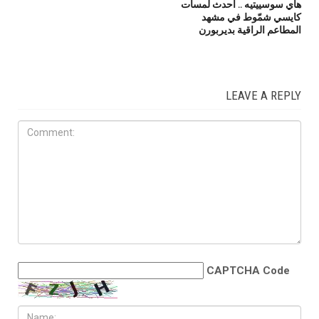
هاي سوسييتيه .. أحدث لمسات
كايسي شمّوط في مشهد
المطاعم الراقية بديربورن
LEAVE A REPLY
CAPTCHA Code