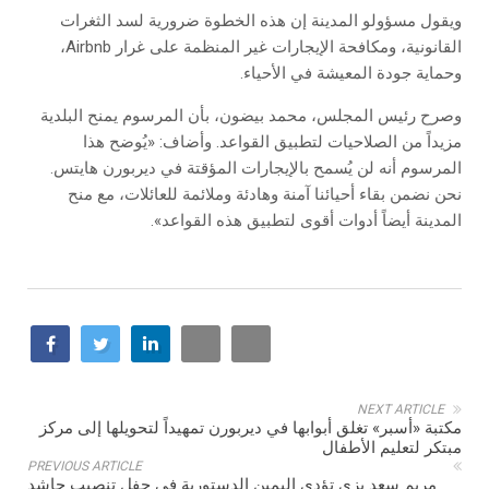
ويقول مسؤولو المدينة إن هذه الخطوة ضرورية لسد الثغرات
القانونية، ومكافحة الإيجارات غير المنظمة على غرار Airbnb،
وحماية جودة المعيشة في الأحياء.
وصرح رئيس المجلس، محمد بيضون، بأن المرسوم يمنح البلدية
مزيداً من الصلاحيات لتطبيق القواعد. وأضاف: «يُوضح هذا
المرسوم أنه لن يُسمح بالإيجارات المؤقتة في ديربورن هايتس.
نحن نضمن بقاء أحيائنا آمنة وهادئة وملائمة للعائلات، مع منح
المدينة أيضاً أدوات أقوى لتطبيق هذه القواعد».
NEXT ARTICLE
مكتبة «أسبر» تغلق أبوابها في ديربورن تمهيداً لتحويلها إلى مركز
مبتكر لتعليم الأطفال
PREVIOUS ARTICLE
مريم سعد بزي تؤدي اليمين الدستورية في حفل تنصيب حاشد