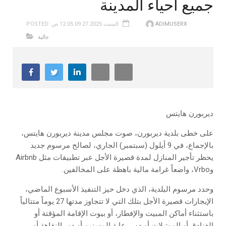
جميع أحياء المدينة
ADIMUSERX
POSTED: السبت 09.27.2025 12:05 ص
جالية
ديربورن هايتس
على خطى بلدية ديربورن، صوت مجلس مدينة ديربورن هايتس،
بالإجماع، في 9 أيلول (سبتمبر) الجاري، لصالح مرسوم جديد
يحظر تأجير المنازل لمدة قصيرة الأجل عبر تطبيقات مثل Airbnb
وVrbo، واضعاً غرامة مالية باهظة على المخالفين.
وحدد مرسوم البلدية، الذي دخل حيز التنفيذ الأسبوع الماضي،
الإيجارات قصيرة الأجل بتلك التي لا تتجاوز مدتها 27 يوماً متتالياً
باستثناء أماكن المبيت والإفطار، أو بيوت الإقامة المؤقتة أو
الفنادق أو الموتيلات أو دور رعاية المسنين أو دور النقاهة أو