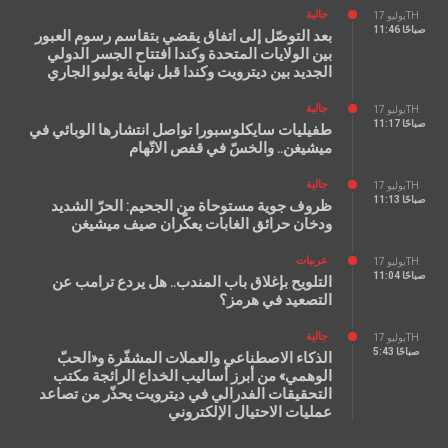
جالية
يوليو 17TH
11:46 صباحًا
بعد التوصّل إلى اتفاق يقضي بتقاسم رسوم العبور
بين الولايات المتحدة وكندا افتتاح الجسر الدولي
الجديد بين ديترويت وكندا قبل نهاية يوليو الجاري
جالية
يوليو 17TH
11:17 صباحًا
طفيليات سايكلوسبورا تواصل انتشارها الوبائي في
ميشيغن.. والخسّ في قفص الاتّهام
جالية
يوليو 17TH
11:13 صباحًا
ظروف جوية مستوحاة من الجحيم: الحرّ الشديد
ودخان حرائق الغابات يعكّران صيف ميشيغن
عربيات
يوليو 17TH
11:04 صباحًا
التلويح بإغلاق باب المندب.. هل يردع ترامب عن
التصعيد في هرمز؟
جالية
يوليو 17TH
5:43 صباحًا
الذكاء الاصطناعي والعملات المشفّرة و«الحبّ
الوهمي» من أبرز أساليب الخداع الرائجة مكتب
التحقيقات الفدرالي في ديترويت يحذّر من تصاعد
عمليات الاحتيال الإلكتروني