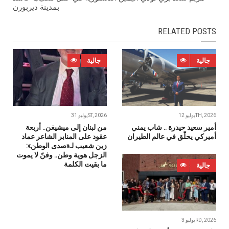
بمدينة ديربورن
RELATED POSTS
جالية
جالية
يوليو 12TH, 2026
يوليو 31ST, 2026
أمير سعيد حيدرة .. شاب يمني
من لبنان إلى ميشيغن.. أربعة
أميركي يحلّق في عالم الطيران
عقود على المنابر الشاعر عماد
زين شعيب لـ«صدى الوطن»:
الزجل هوية وطن.. وفنّ لا يموت
ما بقيت الكلمة
جالية
يوليو 3RD, 2026