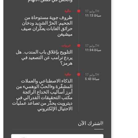
جالية
يوليو 17TH
11:13 صباحًا
ظروف جوية مستوحاة من
الجحيم: الحرّ الشديد ودخان
حرائق الغابات يعكّران صيف
ميشيغن
عربيات
يوليو 17TH
11:04 صباحًا
التلويح بإغلاق باب المندب.. هل
يردع ترامب عن التصعيد في
هرمز؟
جالية
يوليو 17TH
5:43 صباحًا
الذكاء الاصطناعي والعملات
المشفّرة و«الحبّ الوهمي» من
أبرز أساليب الخداع الرائجة
مكتب التحقيقات الفدرالي في
ديترويت يحذّر من تصاعد عمليات
الاحتيال الإلكتروني
اشترك الآن!