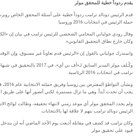
يقدم‭ ‬ردوداً‭ ‬خطية‭ ‬للمحقق‭ ‬مولر
قدم الرئيس دونالد ترامب ردوداً خطية على أسئلة المحقق الخاص روبرت
حملة الرئيس في انتخابات 2016 وروسيا.
وقال رودي جولياني المحامي الشخصي للرئيس ترامب في بيان إن «الكثي
وكان خارج نطاق التحقيق القانوني».
واستدرك جولياني بالقول إن «الرئيس قدم تعاوناً غير مسبوق، وإن الوقت 
وكُـلف مولر المدير السابق لـ«أف
ترامب في انتخابات 2016 الرئاسية.
وبشأن
يجب أن تحدث أبداً. وهي ما تزال مستمرة. لكني أتصور أنها على طريق الان
الرئيس دونالد ترامب بتهم لا علاقة لها بالانتخابات.
وكان ترامب قد كشف في مقابلة أذيعت يوم الأحد الماضي أنه لن يتدخل إذ
قيود على تحقيق مولر.