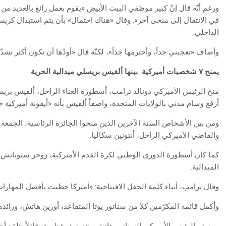
ورغم أنّه قال إنّ كبير موظفي البيت الأبيض «يقوم بعمل رائع بالعديد من 
في الانتقال إلى منحى آخر». وقال «هناك احتمال» بأن يتم استبدال كريس
الداخلي.
وأضاف «تعجبني جداً، وأحترمها جداً»، لكنّه قال «أودّها أن تكون أكثر تشدّدا
يمنح ٧ شخصيات أميركية بينها ألفيس بريسلي ميدالية الحرية
منح الرئيس الأميركي دونالد ترامب، أسطورة الغناء الراحل، ألفيس بر
أرفع وسام مدني بالولايات المتحدة، واصفاً ألفيس بأنه «أيقونة أميركية خ
ومن بين الأشخاص الستة الآخرين الذين منحوا الجائزة الرئاسية، الجمع
والقاضي الأميركي الراحل، أنتونين سكاليا.
كما كان أسطورة الدوري الوطني لكرة القدم الأميركية، روجر ستوباتش، 
الميدالية.
وقال ترامب، أثناء كلمة الحفل الافتتاحية: «أميركا حظيت بأفضل المهار
وأكمل قائمة المكرّمين كلاً من سناتور يوتا المتقاعد، أورين هاتش، ورائدة 