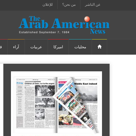
عن الناشر
من نحن؟
للإعلان
محليات
اميركا
عربيات
آراء
ق