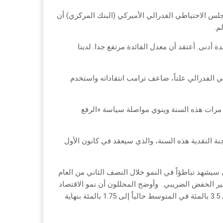
جلس الاحتياطي الفدرالي الأميركي (البنك المركزي) أن
م.
 أدنى. أعتقد أن معدل الفائدة مرتفع جدا. لدينا
ي الفدرالي علناً، ضاعف ترامب انتقاداته واستخدم
 مرات هذه السنة وينوي مواصلة سياسة «الرفع
نة النقدية هذه السنة، والذي سيعقد في كانون الأول
سيشهد تباطؤاً في النمو خلال النصف الثاني من العام
أثير الخفض الضريبي. وأوضح المحللون أن نمو الاقتصاد
الأميركي سيتباطأ على الأرجح في العام المقبل من وتيرة النمو بأكثر من 3.5 بالمئة في المتوسط حالياً إلى 1.75 بالمئة بنهاية