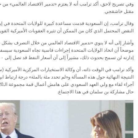
وفي تصريح لاحق، أكد ترامب أنه لا يعتزم «تدمير الاقتصاد العالمي» من 
مقتل خاشقجي.
وقال ترامب، إن السعودية قدمت مساعدة كبيرة للولايات المتحدة في 
النقص المحتمل الذي كان من الممكن أن تثيره العقوبات الأميركية القوية
وأشار إلى أنه لا ينوي «تدمير الاقتصاد العالمي من خلال التصرف بشك
موضحاً أن اتخاذ الولايات المتحدة إجراءات قاسية تجاه السعودية سيسفر ع
إدارته لن تسمح بحدوث ذلك، مشيراً إلى أن أسعار النفط قد تصل إلى ١٠٠–١٥٠ دولار للبرميل.
وأكد ترامب في الوقت ذاته، أن وكالة الاستخبارات المركزية الأميركية (س
النتيجة النهائية حول هذه المسألة و«لم تحدد مئة بالمئة» درجة ارتباط ا
حال مشاركة بن سلمان في هذا الاجتماع.