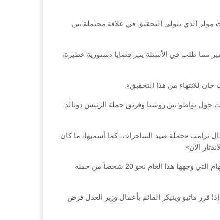
 مولر الذي يتولى التحقيق في علاقة محتملة بين
ر مما طلب في الأسئلة يثير قضايا دستورية خطيرة،
حان للانتهاء من هذا التحقيق».
 بي آي»، في 2017 بالتحقيق في شبهات حول تواطؤ بين روسيا وفريق حملة الرئيس دونالد
 التواطؤ المفترض بين روسيا وفريق حملته الانتخابية عام 2016، قال ترامب «حملة صيد الساحرات، كما أسميها، ما كان
دثار الآن».
ولم يحدد المحقق مولر أي موعد زمني لانتهاء تحقيقه، وطالت لوائح الاتهام التي وجهها هذا العام نحو 20 شخصاً من حملة
ا قرر ماثيو ويتيكر القائم بأعمال وزير العدل فرض