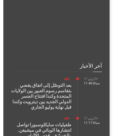
آخر الأخبار
جالية
يوليو 17TH
11:46 صباحًا
بعد التوصّل إلى اتفاق يقضي
بتقاسم رسوم العبور بين الولايات
المتحدة وكندا افتتاح الجسر
الدولي الجديد بين ديترويت وكندا
قبل نهاية يوليو الجاري
جالية
يوليو 17TH
11:17 صباحًا
طفيليات سايكلوسبورا تواصل
انتشارها الوبائي في ميشيغن..
والخسّ في قفص الاتّهام