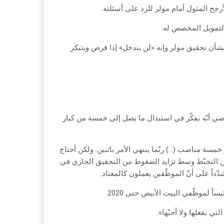
جح المثول أمام مولر للرد على أسئلته.
التمويل المخصص له.
 بشأن تحقيق مولر وإنه «لن يتدخل» إذا فرض ويتيكر
اضي أنّه يفكّر في استبدال ما يصل إلى خمسة من كبار
 خمسة مناصب (…) ربّما ينتهي الأمر باثنين. ولكن أحتاج
 من التخبّط وسط تزايد الضغوط من التحقيق الجاري في
ً لموظّفي البيت الأبيض حتى 2020.
ي يفعلها ولا أحبّها».