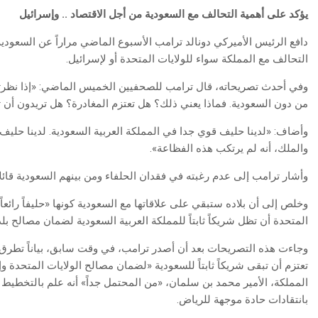
يؤكد‭ ‬على‭ ‬أهمية‭ ‬التحالف‭ ‬مع‭ ‬السعودية‭ ‬
من‭ ‬أجل‭ ‬الاقتصاد‭ .. ‬وإسرائيل
دافع الرئيس الأميركي دونالد ترامب الأسبوع الماضي مراراً عن السع
التحالف مع المملكة سواء للولايات المتحدة أو لإسرائيل.
وفي أحدث تصريحاته، قال ترامب للصحفيين الخميس الماضي: «إذا نظرت
من دون السعودية. فماذا يعني ذلك؟ هل تعتزم المغادرة؟ هل تريدون أن ت
وأضاف: «لدينا حليف قوي جدا في المملكة العربية السعودية. لدينا حلي
والملك، أنه لم يرتكب هذه الفظاعة».
وأشار ترامب إلى عدم رغبته في فقدان الحلفاء ومن بينهم السعودية قائلاً: «
وخلص إلى أن بلاده ستبقي على علاقاتها مع السعودية كونها «حليفاً رائعاً 
المتحدة أن تظل شريكاً ثابتاً للمملكة العربية السعودية لضمان مصالح بل
وجاءت هذه التصريحات بعد أن أصدر ترامب، في وقت سابق، بياناً تطرق
تعتزم أن تبقى شريكاً ثابتاً للسعودية «لضمان مصالح الولايات المتحدة 
المملكة، الأمير محمد بن سلمان، «من المحتمل جداً» أنه علم بالتخطيط 
بانتقادات حادة موجهة للرياض.