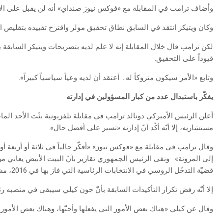
وأضاف ترامب في المقابلة مع «فوكس نيوز صنداي» أنه لن يقبل على الأر
وكان ويتيكر انتقد في السابق نطاق تحقيق مولر واقترح تقييده بتقليص 
لكن ترامب قال خلال المقابلة إنه لا علم لديه بتصريحات ويتيكر السابقة
قيوداً على التحقيق.
وتابع «الأمر سيكون متروكاً له… أعتقد أن لديه وعياً سياسياً كبيراً».
يفكّر باستبدال عدد من كبار المسؤولين في إدارته
أعلن الرئيس الأميركي دونالد ترامب في مقابلة تلفزيونية بثّت الأحد الم
مستشاريه، إلا أنّه أكّد أنّ إدارته «تسير على أفضل حال».
وقال ترامب في مقابلة مع «فوكس نيوز» «أفكّر حالياً في ثلاثة أو أربعة أو
إلى المرونة». ونفى الرئيس الجمهوري تقارير بأنّ البيت الأبيض يعاني
قضيّة التدخّل الروسي في الانتخابات الرئاسية التي فاز بها في 2016، مشدّداً على أنّ الموظّفين يعملون كالمعتاد.
إلا أنّه رفض تكرار التأكيدات السابقة بأنّ جون كيلي سيبقى في منصبه رئيسا
وقال عن كيلي «هناك بعض الأمور التي يفعلها وأحبّها، وهناك بعض الأمور الت