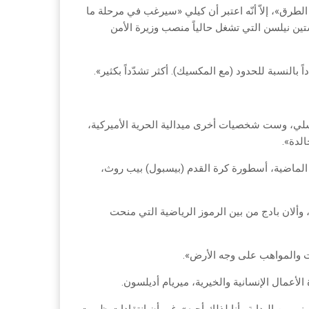
الطرق»، إلاّ أنّه اعتبر أن كيلي «سيرغب في مرحلة ما
تين نيلسن التي تشغل حالياً منصب وزيرة الأمن
ً بالنسبة للحدود (مع المكسيك). أكثر تشدّداً بكثير».
يسلي، وست شخصيات أخرى ميدالية الحرية الأميركية،
الدة».
ة الماضية، أسطورة كرة القدم (بيسبول) بيب روث،
وألان بادج من بين الرموز الرياضية التي منحت
ات والمواهب على وجه الأرض».
الأعمال الإنسانية والخيرية، ميريام أديلسون.