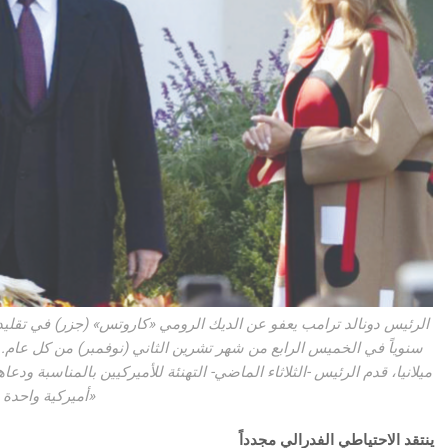
الرئيس دونالد ترامب يعفو عن الديك الرومي «كاروتس» (جزر) في تقليد
سنوياً في الخميس الرابع من شهر تشرين الثاني (نوفمبر) من كل عام. 
ميلانيا، قدم الرئيس -الثلاثاء الماضي- التهنئة للأميركيين بالمناسبة ودع
أميركية واحدة»
ينتقد‭ ‬الاحتياطي‭ ‬الفدرالي‭ ‬مجدداً