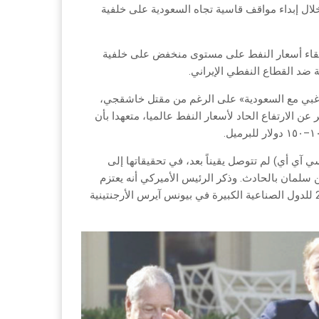
خلال إبداء مواقف قاسية تجاه السعودية على خلفية
إبقاء أسعار النفط على مستوى منخفض على خلفية
 ضد القطاع النفطي الإيراني.
ل غبي مع السعودية» على الرغم من مقتل خاشقجي،
ن الارتفاع الحاد لأسعار النفط عالميا، متعهدا بأن
ي آي أي) لم تتوصل يقيناً بعد، في تحقيقاتها إلى
بن سلمان بالحادث. وذكر الرئيس الأميركي أنه يعتزم
أجراء لقاء مع ولي العهد السعودي على هامش أعمال قمة مجموعة الـ20 للدول الصناعية الكبيرة في بيونس آيرس الأرجنتينية