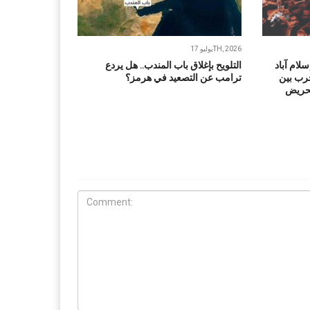
يوليو 17TH, 2026
لام آباد
التلويح بإغلاق باب المندب.. هل يردع
حرب بين
ترامب عن التصعيد في هرمز؟
تحريض