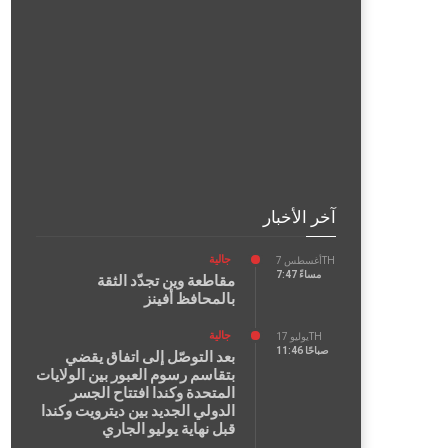
آخر الأخبار
جالية
أغسطس 7TH
7:47 مساءً
مقاطعة وين تجدّد الثقة
بالمحافظ أفينز
جالية
يوليو 17TH
11:46 صباحًا
بعد التوصّل إلى اتفاق يقضي
بتقاسم رسوم العبور بين الولايات
المتحدة وكندا افتتاح الجسر
الدولي الجديد بين ديترويت وكندا
قبل نهاية يوليو الجاري