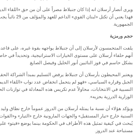
ويرى أنصار أرسلان انه إذا كان جنبلاط مصراً على أن من حق «اللقاء الدي
الجمهورية.
حجم ورمزية
يلفت المتحمسون لأرسلان إلى أن جنبلاط يواجهه بقوة غيره، على قاعدة 
أنهم حلفاء أرسلان على مستوى الخيارات الاستراتيجية، وتحديداً في ح
بشكل حاسم في فوز النائبين أنور الخليل وفيصل الصايغ.
ويعتبر المحيطون بأرسلان أن جنبلاط يرفض التسليم بمبدأ الشراكة الحقي
الجبل وقراره السياسي، «فهو لم يتحمل انخفاض عدد نواب «اللقاء الدي
النسبية في الانتخابات، محاولاً عدم تكريس هذه المعادلة في توازنات ا
الوزارية الدرزية بحزبه».
ويؤكد هؤلاء أن نسبة ما يمثله أرسلان من الدروز عموماً خارج نطاق وليد
السنية خارج «تيار المستقبل» والجهات المارونية خارج «التيار» و«القو
يُبحث في كيفية تمثيل هذه الأطراف في الحكومة بينما يوضع «فيتو» عل
مستباحة عند الدروز.