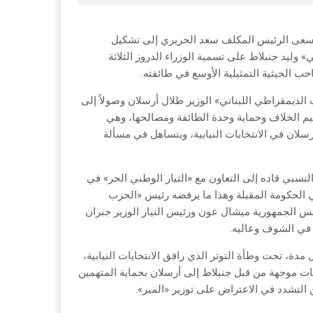
 مسعى الرئيس المكلف سعد الحريري إلى تشكيل
 وليد جنبلاط على تسمية الوزراء الدروز الثلاثة
احب الحيثية التمثيلية الأوسع في طائفته.
لديمقراطي اللبناني» الوزير طلال أرسلان وصولاً إلى
يم الخلاف وحماية وحدة الطائفة ومصالحها، وهي
سلان في الانتخابات النيابية، ويتساهل في مسألة
لنسبي قاده إلى التعاون مع «التيار الوطني الحر» في
ه في الحكومة المقبلة وهذا ما يرفضه رئيس «الحزب
 الجمهورية ميشال عون ورئيس التيار الوزير جبران
 في الشوف وعاليه.
دة، تحت وطأة التوتر الذي رافق الانتخابات النيابية،
مات موجهة من قبل جنبلاط إلى أرسلان بحماية المتهمين
 التشدد في الاعتراض على توزير «المير».