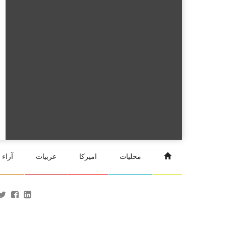
محليات
اميركا
عربيات
آراء