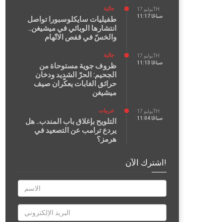
جالية
يوليو 17TH
11:17 صباحًا
طفيليات سايكلوسبورا تواصل
انتشارها الوبائي في ميشيغن..
والخسّ في قفص الاتّهام
جالية
يوليو 17TH
11:13 صباحًا
ظروف جوية مستوحاة من
الجحيم: الحرّ الشديد ودخان
حرائق الغابات يعكّران صيف
ميشيغن
عربيات
يوليو 17TH
11:04 صباحًا
التلويح بإغلاق باب المندب.. هل
يردع ترامب عن التصعيد في
هرمز؟
اشترك الآن!