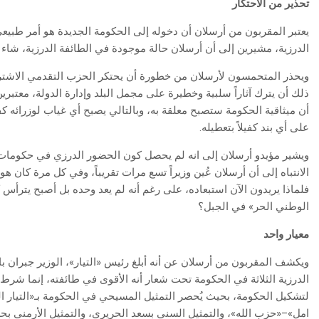
تحذير من الاحتكار
يعتبر المقربون من أرسلان أن دخوله إلى الحكومة الجديدة هو أمر طبيعي، ا
الدرزية، مشيرين إلى أن أرسلان حالة موجودة في الطائفة الدرزية، شاء 
ويحذر المتحمسون لأرسلان من خطورة أن يحتكر الحزب التقدمي الاشترا
ذلك أن يترك آثاراً سلبية وخطيرة على مجمل البلد وإدارة الدولة، معتبري
أن ميثاقية الحكومة ستصبح معلقة به، وبالتالي يصبح أي غياب لوزرائه كف
على أي بند كفيلاً بتعطيله.
ويشير مؤيدو أرسلان إلى انه لم يحصل كون الحضور الدرزي في حكومات 
الانتباه إلى أن أرسلان عُين وزيراً تسع مرات تقريباً، وفي كل مرة كان هو
فلماذا يريدون الآن استبعاده، على رغم أنه لم يعد وحده بل أصبح يترأس كت
الوطني الحر» في الجبل؟
معيار واحد
ويكشف المقربون من أرسلان عن أنه أبلغ رئيس «التيار»، الوزير جبران 
الدرزية الثلاثة في الحكومة تحت شعار أنه الأقوى في طائفته، إنما شرط 
لتشكيل الحكومة، بحيث يُحصر التمثيل المسيحي في الحكومة بـ«التيار ال
امل»–«حزب الله»، والتمثيل السني بسعد الحريري، والتمثيل الأرمني ب