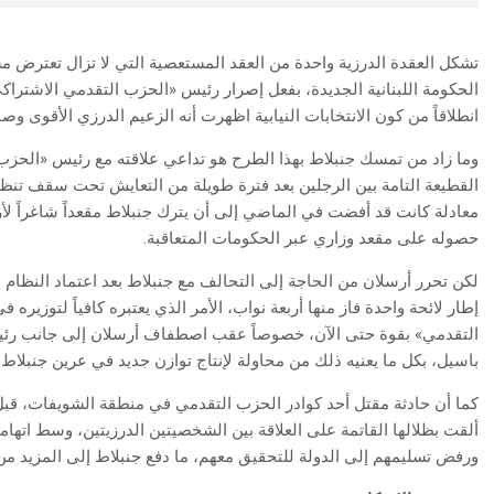
تشكل العقدة الدرزية واحدة من العقد المستعصية التي لا تزال تعترض
الحكومة اللبنانية الجديدة، بفعل إصرار رئيس «الحزب التقدمي الاشتراكي»
انطلاقاً من كون الانتخابات النيابية اظهرت أنه الزعيم الدرزي الأقوى وص
وما زاد من تمسك جنبلاط بهذا الطرح هو تداعي علاقته مع رئيس «الحزب ا
القطيعة التامة بين الرجلين بعد فترة طويلة من التعايش تحت سقف تنظ
معادلة كانت قد أفضت في الماضي إلى أن يترك جنبلاط مقعداً شاغراً لأر
حصوله على مقعد وزاري عبر الحكومات المتعاقبة.
لكن تحرر أرسلان من الحاجة إلى التحالف مع جنبلاط بعد اعتماد النظام ا
إطار لائحة واحدة فاز منها أربعة نواب، الأمر الذي يعتبره كافياً لتوزير
التقدمي» بقوة حتى الآن، خصوصاً عقب اصطفاف أرسلان إلى جانب رئيس
باسيل، بكل ما يعنيه ذلك من محاولة لإنتاج توازن جديد في عرين جنبلاط
كما أن حادثة مقتل أحد كوادر الحزب التقدمي في منطقة الشويفات، قبل م
ألقت بظلالها القاتمة على العلاقة بين الشخصيتين الدرزيتين، وسط اتها
ورفض تسليمهم إلى الدولة للتحقيق معهم، ما دفع جنبلاط إلى المزيد من