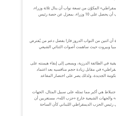
مقراطي» المكوّن من تسعة نواب أن ينال ثلاثة وزراء،
فهذا يعني أن تكتل «لبنان القوي» الداعم للعهد والمؤلف من 29 نائباً يجب أن يحصل على 10 وزراء، بمعزل عن حصة رئيس
أن اثنين من النواب الدروز فازا بفضل دعم من يُفترض
اصبيا وبيروت حيث ساهمت أصوات الثنائي الشيعي
قية في الطائفة الدرزية، ويسعى إلى إبقاء هيمنته على
مقراطي» في مقابل زيادة حجم منافسيه بعد اعتماد
لحكومة الجديدة، ولذلك يصر على اختصار المقاعد
 جنبلاط هي أكبر مما تمثله على سبيل المثال، الجهات
ات» والجهات الشيعية خارج «حزب الله»، مستغربين أن
ى رئيس الحزب الديمقراطي اللبناني كأن الساحة