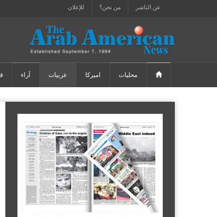
عن الناشر
من نحن؟
للإعلان
محليات
اميركا
عربيات
آراء
ق