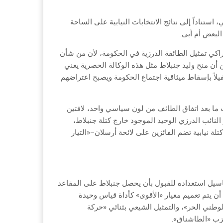
ستناداً إلى نتائج الانتخابات النيابية على الساحة
البعض أم أبى.
كي تمثيل الطائفة الدرزية في الحكومة، لأن من شأن
ن أن منح وليد جنبلاط مثل هذه الوكالة الحصرية يعني
يلاً بإسقاط ميثاقية اجتماع الحكومة ويصبح اعتراضهم
ما بعد اتفاق الطائف من لون سياسي واحد، لافتين
 النائب الدرزي الوحيد الموجود خارج كتلة جنبلاط،
لة نيابية تضم الفائزين على لائحة أرسلان–«التيار
باسيل استعداده للقبول بأن يحصل جنبلاط على المقاعد
أن يتم تعميم معيار «الأقوى» كأداة قياس وحيدة
وطني الحر»، والتمثيل الشيعي بثنائي «حركة
حزب «الطاشناق».