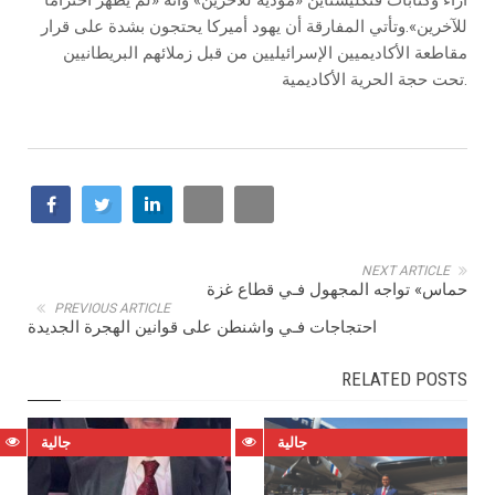
أراء وكتابات فنكليستاين «مؤذية للآخرين» وانه «لم يظهر احتراما
للآخرين».وتأتي المفارقة أن يهود أميركا يحتجون بشدة على قرار
مقاطعة الأكاديميين الإسرائيليين من قبل زملائهم البريطانيين
تحت حجة الحرية الأكاديمية.
NEXT ARTICLE
حماس» تواجه المجهول فـي قطاع غزة
PREVIOUS ARTICLE
احتجاجات فـي واشنطن على قوانين الهجرة الجديدة
RELATED POSTS
جالية
جالية