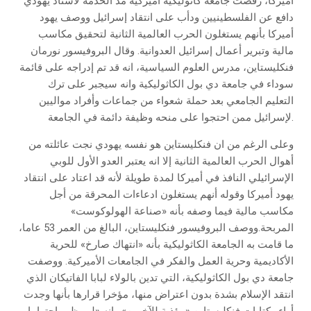
أميركا، رفضت جامعة كاثوليكية أميركية مد الخدمة لأستاذ يهودي
دافع عن الفلسطينيين ودأب على انتقاد إسرائيل ووصف يهود
أميركا بأنهم يستغلون الحرب العالمية الثانية لتحقيق مكاسب
مالية وتبرير أعمال إسرائيل العدوانية. وقال البروفيسور نورمان
فنكليستاين، مدرس العلوم السياسية، انه قد تم إدراجه على قائمة
سوداء في جامعة دي بول الكاثوليكية وانه سيجبر على ترك
التعليم الجامعي بعد حملة شعواء من جماعات وأفراد مواليين
لإسرائيل ممن احتجوا على منحه وظيفة دائمة في الجامعة.
وعلى الرغم من ان فنكليستاين هو نفسه يهودي نجت عائلته من
أهوال الحرب العالمية الثانية إلا انه يعتبر العدو الأول للوبي
الإسرائيلي النافذ في أميركا لمدة طويلة لأنه قد اعتاد على انتقاد
يهود أميركا وقوله أنهم يستغلون ادعاءات المحرقة من أجل
مكاسب مالية فيما وصفه بأنه «صناعة الهولوكوست»
المربحة.ووصف البروفيسور فنكليستاين، البالغ من العمر 53 عاما،
ما قامت به الجامعة الكاثوليكية بأنه «انتهاك صارخ» للحرية
الأكاديمية وحرية العمل والفكر في الجامعات الأميركية. ووصفت
جامعة دي بول الكاثوليكية، التي تدين بالولاء لبابا الفاتيكان الذي
انتقد الإسلام بشدة بدون اعتراض منها، مؤخرا قرارها بأنها وجدت