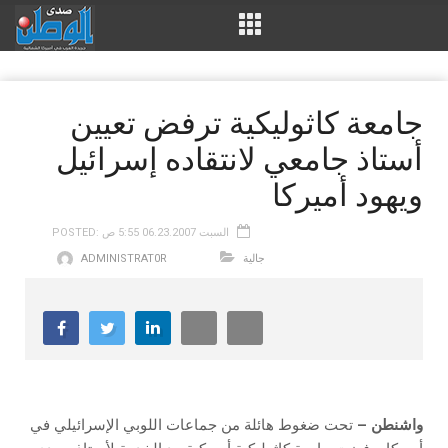
جامعة كاثوليكية ترفض تعيين
أستاذ جامعي لانتقاده إسرائيل
ويهود أميركا
POSTED: السبت 06.23.2007 5:55 ص
جالية
ADMINISTRAT0R
واشنطن –
تحت ضغوط هائلة من جماعات اللوبي الإسرائيلي في