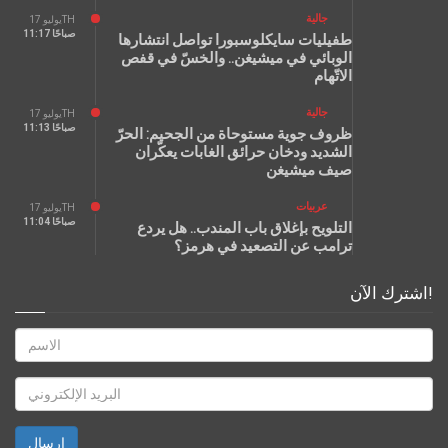
جالية
يوليو 17TH
11:17 صباحًا
طفيليات سايكلوسبورا تواصل انتشارها
الوبائي في ميشيغن.. والخسّ في قفص
الاتّهام
جالية
يوليو 17TH
11:13 صباحًا
ظروف جوية مستوحاة من الجحيم: الحرّ
الشديد ودخان حرائق الغابات يعكّران
صيف ميشيغن
عربيات
يوليو 17TH
11:04 صباحًا
التلويح بإغلاق باب المندب.. هل يردع
ترامب عن التصعيد في هرمز؟
اشترك الآن!