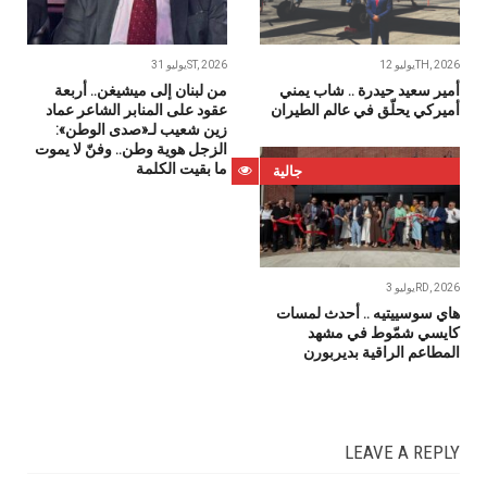
يوليو 12TH, 2026
يوليو 31ST, 2026
أمير سعيد حيدرة .. شاب يمني
من لبنان إلى ميشيغن.. أربعة
أميركي يحلّق في عالم الطيران
عقود على المنابر الشاعر عماد
زين شعيب لـ«صدى الوطن»:
الزجل هوية وطن.. وفنّ لا يموت
ما بقيت الكلمة
جالية
يوليو 3RD, 2026
هاي سوسييتيه .. أحدث لمسات
كايسي شمّوط في مشهد
المطاعم الراقية بديربورن
LEAVE A REPLY