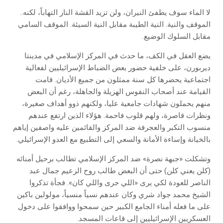
لا الماء سوف يطفئ النيران، ولن تزيد القشة النار التهاباً، لكنه..
الموقف والنية. النية الطيبة مقابل النية السيئة. الموقف السامي
مقابل السلوك الوضيع.
يضع العقل في الكف، ما حدث في المركز الإسلامي في مدينتا
ديربورن، على خلفية حضور بعض الضباط الإسرائيليين لفعالية
اجتماعية يحضرها كل سنة ممثلون من جميع الأديان. قامت
القيامة عند أصحاب النفوس الهزيلة والجاهلة، رغم أن البعض
منهم يحملون شهادات جامعية عليا، ولكنهم ذوو أهداف صغيرة،
ونظرات قاصرة، ولهم قلوب فاحمة. هؤلاء الذين ارتفع عندهم
منسوب التكبر والعجرفة ضد المركز والقائمين عليه واصفين إياهم
بالخيانة وإساءة الأمانة والسعي إلى التطبيع مع العدو الإسرائيلي.
وتشكلت «جبهة نصرة» ضد المركز الإسلامي تطالب برحيل أمنائه
(كلن يعني كلن) حتى أن البعض طالب روح الزعيم جمال عبد
الناصر للعودة لكي يرى «اللي جرى واللي كان». فجأة تذكروا
الشيخ محمد جواد شري وكان عندهم نسياً منسياً، مولولين باكين
على ما فعله أمناء الجامع الكبير حين سمحوا ووافقوا على دخول
العسكريين الإسرائيليين إلى قاعات المسجد.