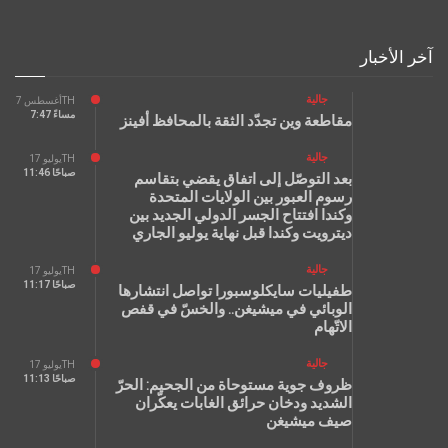
آخر الأخبار
جالية
أغسطس 7TH
7:47 مساءً
مقاطعة وين تجدّد الثقة بالمحافظ أفينز
جالية
يوليو 17TH
11:46 صباحًا
بعد التوصّل إلى اتفاق يقضي بتقاسم
رسوم العبور بين الولايات المتحدة
وكندا افتتاح الجسر الدولي الجديد بين
ديترويت وكندا قبل نهاية يوليو الجاري
جالية
يوليو 17TH
11:17 صباحًا
طفيليات سايكلوسبورا تواصل انتشارها
الوبائي في ميشيغن.. والخسّ في قفص
الاتّهام
جالية
يوليو 17TH
11:13 صباحًا
ظروف جوية مستوحاة من الجحيم: الحرّ
الشديد ودخان حرائق الغابات يعكّران
صيف ميشيغن