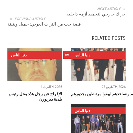
NEXT ARTICLE
حراك خارجي لتجميد أزمة داخلية
PREVIOUS ARTICLE
قصة حب من التراث العربي: جميل وبثينة
RELATED POSTS
دنيا الناس
دنيا الناس
مارس 27TH, 2026
أبريل 4TH, 2026
يم ونساعدهم ليبقوا مرتبطين بجذورهم
‬بلدية‭ ‬ديربورن
دنيا الناس