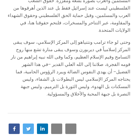
المسلمين والعرب بصورة بشعة ومقززة. حقوق الشعب
الفلسطيني ليست عند إسرائيل فقط بل عند الذين أهرقوها من
العرب والمسلمين، وقبل حماية الحق الفلسطيني وحقوق الشهداء
والمقاومة، عبر التناحر والمسخرات، فلنحمِ حقوقنا هنا، في
الولايات المتحدة.
وحتى لو جاء ترامب ونتنياهو إلى المركز الإسلامي، سوف يبقى
المركز إسلامياً في ديربورن وسوف يبقى منارة تشع منها روح
التسامح وقيم الإسلام العظيم، وكما وقى الله نبيه إبراهيم من نار
قومه الفجرة، صلاتنا إلى الله العلي القدير –في هذا الشهر
الفضيل– أن يهدي النفوس الضالة ويبرد الرؤوس الحامية، فما
يحتاجه المركز الإسلامي ليس البطولات بل الشفاء، وليس
المسكنات بل الهدوء، وليس الثورة بل الترميم، وليس جبهة
النصرة بل جبهة المحبة والأخلاق والمسؤولية.