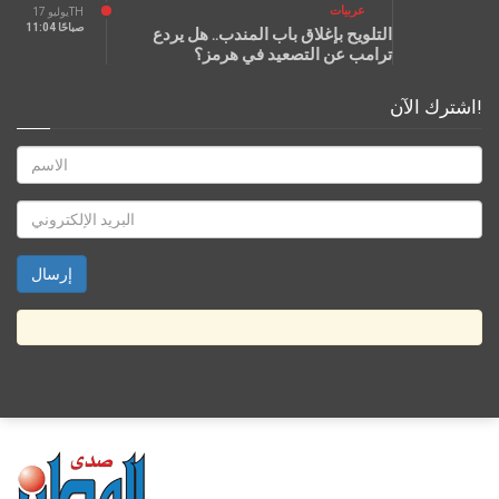
عربيات
يوليو 17TH
11:04 صباحًا
التلويح بإغلاق باب المندب.. هل يردع
ترامب عن التصعيد في هرمز؟
اشترك الآن!