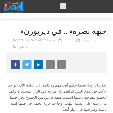
«جبهة نصرة» .. في ديربورن
مريم شهاب
POSTED: الجمعة 06.01.2018 6:56 م
دنيا الناس
تقول الراوية: بعدما حطّم أصنامهم ودعاهم إلى عبادة الإله الواحد
الأحد، قرر قوم النبي ابراهيم (ع) طرحه في النار المستعرة. وقف
الجميع يتفرجون بينما انسلت ضفدعة من بين الجموع وفي فمها
ماء رشته على ألسنة اللهب، وجاءت حرباء تحمل في فمها قشة
يابسة وطرحتها في النار أيضاً.