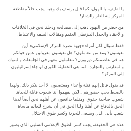
يا لطيف، يا للهول، كما قال يوسف بك وهبة. يجب حالاً مقاطعة
المركز. إنه العار والشنار!
من حضر من اليهود ذهب إلى مصالحه ودخلنا نحن في الخلافات
والأحقاد والجدل البيزنطي العقيم ومقالات السفه والاعتباط.
فقط سؤال لكل أمراء «جبهة نصرة المركز الإسلامي»: أين
تعيشون؟ ومع من تتعاملون؟ هل تعيشون معزولين عمن حولكم
هنا في عاصمتكم ديربورن؟ تتعاملون معهم في الجامعات والبنوك
والمدارس والتجارة.. فما هي الخطيئة الكبرى لو جاء إسرائيليون
إلى المركز؟
قد يقول قائل إنهم قتلة وأعداء ومغتصبون. لا أحد ينكر ذلك، ولهذا
بالضبط يجب حضورهم .. لكي يفهموا أننا شعوب قابلة للحياة.
شعوب صاحبة حقوق. ومثلما يدافعون عن أهلهم نحن أيضاً لدينا
الحق بالدفاع عن أهلنا ولنا الحق في أن نشرح للعالم مأساة
شعب يأبى الذل ويسعى للحرية وكسر طوق الاحتلال.
هذه هي الحقيقة، يجب كسر الطوق الإعلامي السلبي الذي يصور