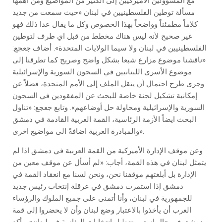
مع المسؤولين الاميركيين إلى الكثير من المواضيع ومن أهمها
مسألة توطين الفلسطينيين في لبنان «حيث سمعت من جديد
كلاماً مطمئناً وواضحاً بهذا الخصوص وكل ما يقال عدا ذلك فهو
غير صحيح لأنه ليس هناك مخطط من قبل اي طرف لتوطين
الفلسطينيين في لبنان ولا سيما الولايات المتحدة». أضاف جعجع:
«ناقشنا موضوع مزارع شبعا بشكل واضح وصريح كما تطرقنا إلى
موضوع الأسرى اللبنانيين في السجون السورية والإسرائيلية
وجرى طرح احتمال أن ينقل الملف إلى الأمم المتحدة، فضلاً عن
إمكانية تشكيل لجنة خاصة للبحث عن المفقودين في السجون
السورية والإسرائيلية ومحاولة حل أوضاعهم». وتابع جعجع: «تناول
البحث ايضاً الأزمة الرئاسية، القمة العربية القادمة في دمشق
والمبادرة العربية اضافةً الى مواضيع اخرى».
وعن موقف الإدارة الأميركية من القمة العربية في دمشق اذا لم
يتمثل لبنان في هذه القمة، أجاب: «لم أسأل عن موقف معين من
الإدارة بل أبلغتهم موقفنا نحن، ونحن لسنا مع انعقاد القمة في
دمشق إذا استمرت دمشق في عرقلة إنتخاب رئيس جديد
للجمهورية في لبنان، وأنا أتمنى على جميع الملوك والرؤساء
العرب أن يأخذوا بالاعتبار وضع لبنان وأن لا يحضروا إلى قمة