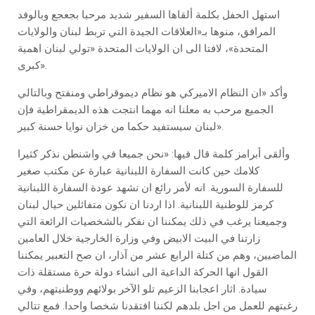
استهل الحفل بكلمة ألقاها السفير شديد مرحبا بجعجع وبالوفد
المرافق، منوها بـ«العلاقات الجيدة التي تربط لبنان والولايات
المتحدة»، لافتا الى ان الولايات المتحدة «تولي لبنان اهمية
كبرى».
وأكد «ان النظام الاميركي هو نظام ديموقراطي ومنفتح وبالتالي
الجميع مرحب به معلنا انه مهما انتجت هذه الديمقراطية فإن
لبنان سيستفيد حكما من خزان نوايا حسنة كبير».
وألقى أبرامز كلمة قال فيها: «نحن جميعا في واشنطن نذكر كثيرا
كلامك حين كانت السفارة اللبنانية عبارة عن مكتب صغير
للسفارة السورية. انه لأمر رائع ان نشهد عودة السفارة اللبنانية
كرمز للوطنية اللبنانية. اذا اردنا ان نكون متفائلين حيال لبنان
وجميعنا يرغب في ذلك يمكننا ان نفكر بالشخصيات الرائعة التي
زارتنا في البيت الابيض وفي وزارة الخارجية خلال العامين
الماضيين، وهم من كتلة الرابع عشر من آذار، ان صح التعبير يمكننا
القول انها الحركة الداعية الى انشاء دولة حرة مستقلة ذات
سيادة. اثار اعجابنا الزعيم تلو الآخر بولائهم ووطنيتهم، وفي
رغبتهم للعمل من اجل بلدهم لكننا افتقدنا شخصا واحدا. فمع تتالي