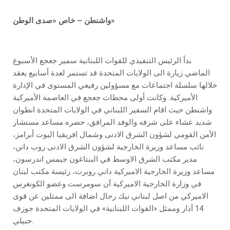
واشنطن – خاص «صدى الوطن»
بدأ الرئيس التنفيذي للقوات اللبنانية سمير جعجع الأسبوع
الماضي زيارة الى الولايات المتحدة قد تستمر لعدة أسابيع يعقد
خلالها سلسلة اجتماعات مع مسؤولين رفيعي المستوى في الإدارة
الأميركية. وكانت أولى محطات جعجع في العاصمة الأميركية
واشنطن حيث اقام السفير اللبناني في الولايات المتحدة انطوان
شديد عشاء على شرفه والوفد المرافق، حضره مساعد مستشار
الأمن القومي لشؤون الشرق الادنى وشمال افريقيا اليوت أبرامز،
نائب مساعد وزيرة الخارجية لشؤون الشرق الادنى روب دانن،
مدير مكتب الشرق الاوسط في البنتاغون جيمس اندرسون،
مساعد وزيرة الخارجية الاميركية داني روبرت، رئيسة مكتب لبنان
في وزارة الخارجية الاميركية آن سومرست وعضو الكونغرس
الاميركي من اصل لبناني نيك رحال اضافة الى ممثلين عن قوى
14 آذار وممثل «القوات اللبنانية» في الولايات المتحدة جوزف
جبيلي.