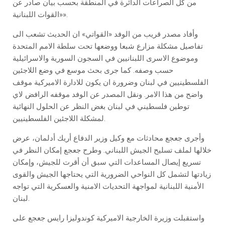
من كل الصراعات الدائرة في المنطقة بحسب بيان صادر عن
«القوات اللبنانية».
وأفاد مصدر قريب من الوفد «القواتي» ان الحديث تشعب الى
تفاصيل مشكلة مزارع شبعا ووضعها تحت سلطة الامم المتحدة
وموضوع الاسرى اللبنانيين في السجون السورية والاسرائيلية
حسب وصفه. كما جرى بحث موسع في وضع اللاجئين
الفلسطينيين في لبنان وضرورة ان يكون للادارة الاميركية موقف
واضح من هذا الامر. ونقل المصدر عن الوفد موقفه الرافض لاي
توطين فلسطيني في لبنان بغض النظر عن الحلول النهائية
لمشكلة اللاجئين الفلسطينيين.
وأجرى جعجع محادثات مع وكيل وزير الدفاع أريك أدلمان، عرض
خلالها لملف تسليح الجيش اللبناني. وطرح جعجع إمكان النظر في
تسريع إيصال المساعدات التي سبق أن أقرت للجيش، وإمكان
زيادتها لتشمل كل النواحي الضرورية التي يحتاجها الجيش والقوى
الأمنية اللبنانية لمواجهة التحديات الامنية والعسكرية التي تواجه
لبنان.
واستقبلت وزيرة الخارجية الاميركية كوندوليزا رايس جعجع على