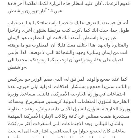
قدوم الزعماء، كان علينا انتظار هذه الزيارة لكما، لعلكما آخر قادة
من 14 آذار تزورون واشنطن».
أضاف «يسعدنا التعرف عليك شخصيا واستضافتكما هنا بعد غياب
طويل جدا، حيث انك كما ذكرت كنت مرتبطا بشؤون أخرى وعاجزا
عن زيارة واشنطن. أعتقد انك قلت ان المطلوب هو الايمان
والمثابرة والجهد. هنا اختلف معك قليلا. ان المطلوب هو ما برهنته
انت من ايمان ومثابرة وجهد والشجاعة التي لا توصف. لذا، فإنني
احييك على هذا، ويشرفني أن ارحب بكما وبعودتكما مجددا الى
واشنطن».
كما عقد جعجع والوفد المرافق له، الذي يضم الوزير جو سركيس
والنائب ستريدا جعجع ومستشار العلاقات الدولية ايلي خوري، عدة
اجتماعات في وزارة الخارجية الأميركية، فالتقى مساعدة وزيرة
الخارجية لشؤون المنظمات الدولية كريستين سيلفربرغ، ومساعد
وزيرة الخارجية لشؤون الشرق الأدنى دايفيد ولش، وعقدت طاولة
مستديرة ضمت ممثلين عن كافة وكالات الإدارة الأميركية المهتمة
بالشأن اللبناني. وبعد الاجتماعات التي استغرقت أكثر من ثلاث
ساعات كان لجعجع حوارا مع الصحافيين، اشار فيه الى انه بحث