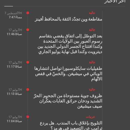
آخر الأخبار
جالية
أغسطس 7TH
7:47 مساءً
مقاطعة وين تجدّد الثقة بالمحافظ أفينز
جالية
يوليو 17TH
11:46 صباحًا
بعد التوصّل إلى اتفاق يقضي بتقاسم
رسوم العبور بين الولايات المتحدة
وكندا افتتاح الجسر الدولي الجديد بين
ديترويت وكندا قبل نهاية يوليو الجاري
جالية
يوليو 17TH
11:17 صباحًا
طفيليات سايكلوسبورا تواصل انتشارها
الوبائي في ميشيغن.. والخسّ في قفص
الاتّهام
جالية
يوليو 17TH
11:13 صباحًا
ظروف جوية مستوحاة من الجحيم: الحرّ
الشديد ودخان حرائق الغابات يعكّران
صيف ميشيغن
عربيات
يوليو 17TH
11:04 صباحًا
التلويح بإغلاق باب المندب.. هل يردع
ترامب عن التصعيد في هرمز؟