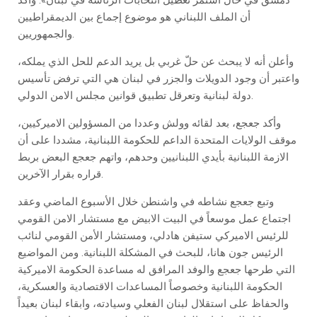
دمشق في حال استمر تعطيل انتخابات الرئاسة في لبنان». وأكد
أن الملف اللبناني هو موضوع إجماع بين الديمقراطيين
والجمهوريين.
وأعلن أنه لا يبحث عن حلّ غربي بل يريد الدعم للحل الذي يملكه،
واعتبر أن وجود الدويلات والجزر في لبنان هي التي ترفض تأسيس
دولة لبنانية وتعرقل تطبيق قوانين مجلس الامن الدولي.
وأكد جعجع، بعد لقائه وولش وعددا من المسؤولين الاميركيين،
موقف الولايات المتحدة الداعم للحكومة اللبنانية، مشددا على أن
الازمة اللبنانية بأيدي اللبنانيين وحدهم، واتهم جعجع البعض بربط
قراره بقرار الآخرين.
وتبع جعجع نشاطه في واشنطن خلال الأسبوع الماضي وعقد
اجتماع عمل موسعاً في البيت الابيض مع مستشار الامن القومي
للرئيس الاميركي ستيفن هادلي، ومستشار الأمن القومي لنائب
الرئيس جون هانا، للبحث في المشكلة اللبنانية. ومن المواضيع
التي طرحها جعجع والوفد المرافق له مساعدة الحكومة الاميركية
الحكومة اللبنانية وخصوصاً المساعدات الاقتصادية والعسكرية،
والحفاظ على استقلال لبنان الفعلي وسيادته، وابقاء لبنان بعيداً