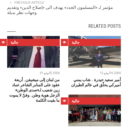
PREVIOUS ARTICLE
مؤتمر لـ «المسلمون الجدد» يهدف الى «إصلاح الدين» وتقديم
وجهات نظر بديلة
RELATED POSTS
جالية
جالية
يوليو 12TH, 2026
يوليو 31ST, 2026
أمير سعيد حيدرة .. شاب يمني
من لبنان إلى ميشيغن.. أربعة
أميركي يحلّق في عالم الطيران
عقود على المنابر الشاعر عماد
زين شعيب لـ«صدى الوطن»:
الزجل هوية وطن.. وفنّ لا يموت
ما بقيت الكلمة
جالية