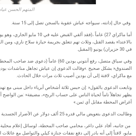
المتهم الحسن عيا
‭ ‬وفي‭ ‬حال‭ ‬إدانته،‭ ‬سيواجه‭ ‬عياش‭ ‬عقوبة‭ ‬بالسجن‭ ‬تصل‭ ‬إلى‭ ‬15‭ ‬سنة‭.‬
‬في‭ ‬30‭ ‬حزيران‭ (‬يونيو‭) ‬المقبل‭.‬
‬مع‭ ‬ماكراي،‭ ‬لافتة‭ ‬إلى‭ ‬أن‭ ‬بودين‭ ‬أصيب‭ ‬ثلاث‭ ‬مرات‭ ‬خلال‭ ‬الحادث‭.‬
‬أغراض‭ ‬المحطة‭ ‬مقابل‭ ‬أي‭ ‬ثمن‮»‬‭.‬
وطالبت‭ ‬الدعوى‭ ‬بتعويض‭ ‬مالي‭ ‬قدره‭ ‬25‭ ‬ألف‭ ‬دولار‭ ‬عن‭ ‬الأضرار‭ ‬الجسدية‭ ‬والنفسية‭ ‬التي‭ ‬لحقت‭ ‬ببودين‭.‬