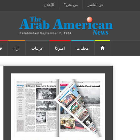
عن الناشر
من نحن؟
للإعلان
محليات
اميركا
عربيات
آراء
ق