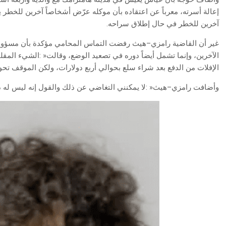
‬آخرين‭ ‬للخطر‭ ‬في‭ ‬حال‭ ‬إطلاق‭ ‬سراحه‭.‬
‬الإفلات‭ ‬من‭ ‬الدفع‭ ‬بعد‭ ‬شراء‭ ‬سلع‭ ‬بحوالي‭ ‬أربع‭ ‬دولارات،‭ ‬ولكن‭ ‬الموقف‭ ‬تحول‭ ‬إلى‭ ‬جريمة‭ ‬قتل‮»‬،‭ ‬بسبب‭ ‬تهور‭ ‬المتهم‭.‬
وأضافت‭ ‬رامزي–هيث‭: ‬‮«‬لا‭ ‬يمكنني‭ ‬التغاضي‭ ‬عن‭ ‬ذلك‭ ‬والقول‭ ‬إنه‭ ‬ليس‭ ‬له‭ ‬دور‭ ‬بما‭ ‬جرى‮»‬‭.‬