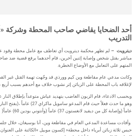
‬التدريب
ديترويت‭ ‬ –
‬المتهم‭ ‬على‭ ‬التعامل‭ ‬مع‭ ‬الأوضاع‭ ‬الخطرة‭.‬
‬لإغلاقه‭ ‬باب‭ ‬المحطة‭ ‬على‭ ‬الزبائن‭ ‬إثر‭ ‬نشوب‭ ‬خلاف‭ ‬مع‭ ‬أحدهم‭ ‬بسبب‭ ‬أربع‭ ‬دولارات‭ ‬تقريباً
‬عاماً‭) ‬وإصابة‭ ‬كل‭ ‬من‭ ‬ديفيد‭ ‬لانغستون‭ (‬37‭ ‬عاماً‭) ‬وأنتوني‭ ‬بودين‭ (‬60‭ ‬عاماً‭)‬