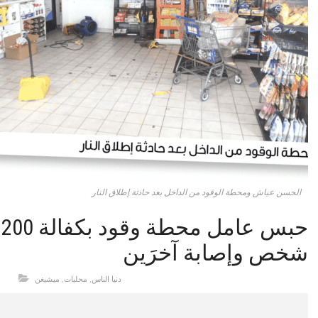
الحسن‭ ‬عياش ومحطة الوقود من الداخل بعد حادثة إطلاق النار
ح
شخص وإصابة آخرَين
دنيا الناس
,
محليات
,
ميشيغن