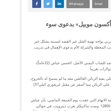
Whatsapp
Email
‬وهو‭ ‬ما‭ ‬حدث‭ ‬فعلاً‭ ‬حيث‭ ‬قام‭ ‬المدعو‭ ‬سامويل‭ ‬ماكراي‭ (‬27‭ ‬عاماً‭)‬،‭ ‬بفتح‭ ‬النار‭ ‬على‭ ‬الزبائن‭ ‬مما‭ ‬أسفر‭ ‬عن‭ ‬مقتل‭ ‬غريغوري‭ ‬كيلي‭ (‬37‭