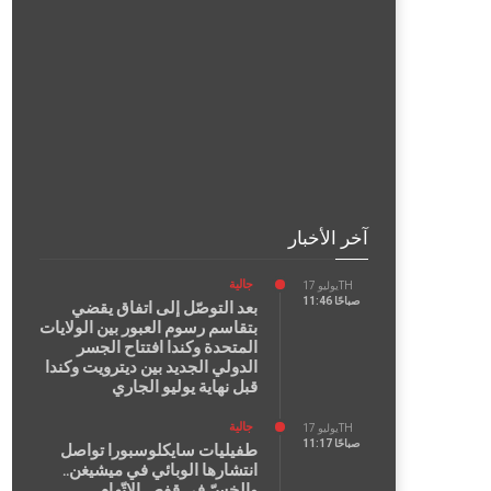
آخر الأخبار
جالية
يوليو 17TH
11:46 صباحًا
بعد التوصّل إلى اتفاق يقضي
بتقاسم رسوم العبور بين الولايات
المتحدة وكندا افتتاح الجسر
الدولي الجديد بين ديترويت وكندا
قبل نهاية يوليو الجاري
جالية
يوليو 17TH
11:17 صباحًا
طفيليات سايكلوسبورا تواصل
انتشارها الوبائي في ميشيغن..
والخسّ في قفص الاتّهام