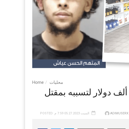
محليات
Home
بس عامل محطة وقود بكفالة 200 ألف دولار لتسببه بمقتل
ADIMUSERX
POSTED: السبت 05.27.2023 7:59 م