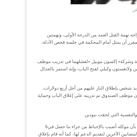
ش
‭ ‬من‭ ‬جانبه،‭ ‬أفاد‭ ‬علي‭ ‬داغر،‭ ‬محامي‭ ‬صاحب‭ ‬المحطة،‭ ‬لوسائل‭ ‬إعلام‭ ‬محلية‭ ‬بأن‭ ‬موكله‭ ‬أصيب‭ ‬بالإحباط‭ ‬من‭ ‬جراء‭ ‬ما‭ ‬حصل‭ ‬في‭ ‬6‭