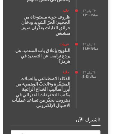
جالية
يوليو 17TH
11:13 صباحًا
ظروف جوية مستوحاة من
الجحيم: الحرّ الشديد ودخان
حرائق الغابات يعكّران صيف
ميشيغن
عربيات
يوليو 17TH
11:04 صباحًا
التلويح بإغلاق باب المندب.. هل
يردع ترامب عن التصعيد في
هرمز؟
جالية
يوليو 17TH
5:43 صباحًا
الذكاء الاصطناعي والعملات
المشفّرة و«الحبّ الوهمي» من
أبرز أساليب الخداع الرائجة
مكتب التحقيقات الفدرالي في
ديترويت يحذّر من تصاعد عمليات
الاحتيال الإلكتروني
اشترك الآن!