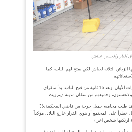
اق النار والحسن عياش
وكان‭ ‬عياش‭ ‬قد‭ ‬احتجز‭ ‬في‭ ‬سجن‭ ‬المقاطعة‭ ‬بكفالة‭ ‬200‭ ‬ألف‭ ‬دولار‭ ‬نقداً،‭ ‬وقد‭ ‬طلب‭ ‬محاميه‭ ‬جميل‭ ‬خوجة‭ ‬من‭ ‬قاضي‭ ‬المحكمة‭ ‬36،‭