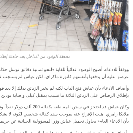
محطة الوقود من الداخل بعد حادثة إطل
‬عرضوا‭ ‬عليه‭ ‬أن‭ ‬يدفعوا‭ ‬بأنفسهم‭ ‬فاتورة‭ ‬ماكراي،‭ ‬لكن‭ ‬عياش‭ ‬لم‭ ‬يستجب‭ ‬لاستغاثاتهم‭.‬
‬بإطلاق‭ ‬الرصاص‭ ‬على‭ ‬الزبائن‭ ‬الثلاثة‭ ‬ما‭ ‬تسبب‭ ‬بمقتل‭ ‬كيلي‭ ‬وإصابة‭ ‬بودين‭ ‬ولانغستون،‭ ‬وجميعهم‭ ‬من‭ ‬سكان‭ ‬مدينة‭ ‬ديترويت‭.‬
‬بأن‭ ‬الادعاء‭ ‬العام‭ ‬‮«‬يحاول‭ ‬تحميل‭ ‬عياش‭ ‬وزر‭ ‬المسؤولية‭ ‬الجنائية‭ ‬عن‭ ‬جريمة‭ ‬ارتكبها‭ ‬شخص‭ ‬آخر‮»‬‭.‬