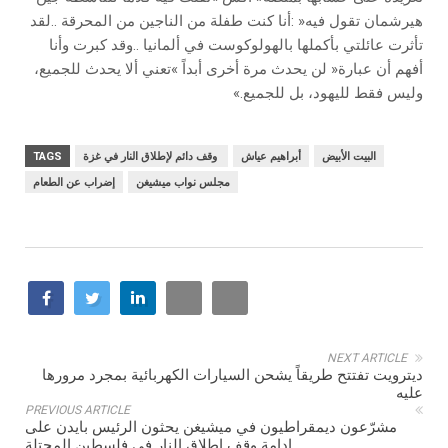
‬وليس‭ ‬فقط‭ ‬لليهود،‭ ‬بل‭ ‬للجميع‮»‬‭.‬
البيت‭ ‬الأبيض
‬أبراهيم‭ ‬عياش
‭ ‬وقف‭ ‬دائم‭ ‬لإطلاق‭ ‬النار‭ ‬في‭ ‬غزة
TAGS
مجلس نواب ميشيغن
إضراب عن الطعام
NEXT ARTICLE
ديترويت تفتتح طريقاً يشحن السيارات الكهربائية بمجرد مرورها
عليه
PREVIOUS ARTICLE
مشرّعون ديمقراطيون في ميشيغن يحثون الرئيس بايدن على
إدامة وقف إطلاق النار في فلسطين المحتلة