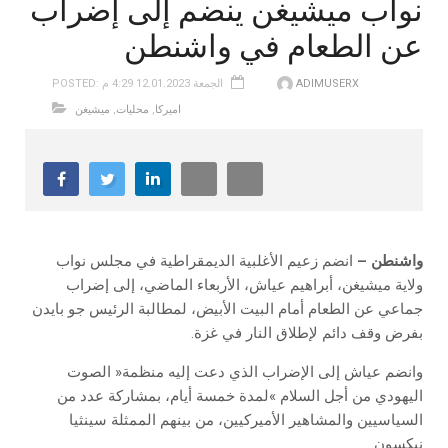
نواب ميشيغن ينضم إلى إضراب
عن الطعام في واشنطن
ADIMUSERX
POSTED: الجمعة 12.01.2023 4:29 م
اميركا
,
محليات
,
ميشيغن
واشنطن –
‬بفرض‭ ‬وقف‭ ‬دائم‭ ‬لإطلاق‭ ‬النار‭ ‬في‭ ‬غزة‭.‬
‬نيكسون‭.‬