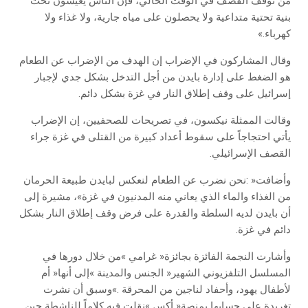
‬كهرباء‮»‬‭.‬
‬إسرائيل‭ ‬على‭ ‬وقف‭ ‬إطلاق‭ ‬النار‭ ‬في‭ ‬غزة‭ ‬بشكل‭ ‬دائم‭.‬
‬القصف‭ ‬الإسرائيلي‭.‬
‬دائم‭ ‬في‭ ‬غزة‭.‬