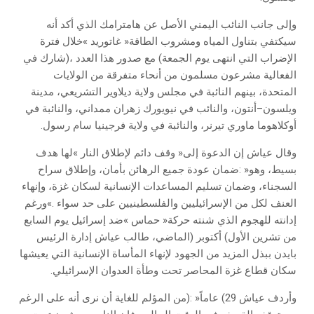
‬أوكلاهوما‭ ‬ماوري‭ ‬تيرنر،‭ ‬والنائبة‭ ‬في‭ ‬ولاية‭ ‬فرجينيا‭ ‬سام‭ ‬رسول‭.‬
‬سكان‭ ‬قطاع‭ ‬غزة‭ ‬المحاصر‭ ‬تحت‭ ‬وطأة‭ ‬العدوان‭ ‬الإسرائيلي‭.‬