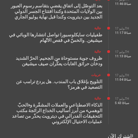
11:46 صباحًا
بعد التوصّل إلى اتفاق يقضي بتقاسم رسوم العبور
بين الولايات المتحدة وكندا افتتاح الجسر الدولي
الجديد بين ديترويت وكندا قبل نهاية يوليو الجاري
جالية
يوليو 17TH
11:17 صباحًا
طفيليات سايكلوسبورا تواصل انتشارها الوبائي في
ميشيغن.. والخسّ في قفص الاتّهام
جالية
يوليو 17TH
11:13 صباحًا
ظروف جوية مستوحاة من الجحيم: الحرّ الشديد
ودخان حرائق الغابات يعكّران صيف ميشيغن
عربيات
يوليو 17TH
11:04 صباحًا
التلويح بإغلاق باب المندب.. هل يردع ترامب عن
التصعيد في هرمز؟
جالية
يوليو 17TH
5:43 صباحًا
الذكاء الاصطناعي والعملات المشفّرة و«الحبّ
الوهمي» من أبرز أساليب الخداع الرائجة مكتب
التحقيقات الفدرالي في ديترويت يحذّر من تصاعد
عمليات الاحتيال الإلكتروني
اشترك الآن!