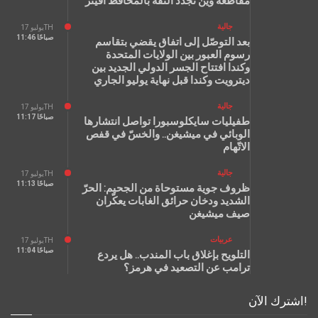
مقاطعة وين تجدّد الثقة بالمحافظ أفينز
جالية
يوليو 17TH
11:46 صباحًا
بعد التوصّل إلى اتفاق يقضي بتقاسم
رسوم العبور بين الولايات المتحدة
وكندا افتتاح الجسر الدولي الجديد بين
ديترويت وكندا قبل نهاية يوليو الجاري
جالية
يوليو 17TH
11:17 صباحًا
طفيليات سايكلوسبورا تواصل انتشارها
الوبائي في ميشيغن.. والخسّ في قفص
الاتّهام
جالية
يوليو 17TH
11:13 صباحًا
ظروف جوية مستوحاة من الجحيم: الحرّ
الشديد ودخان حرائق الغابات يعكّران
صيف ميشيغن
عربيات
يوليو 17TH
11:04 صباحًا
التلويح بإغلاق باب المندب.. هل يردع
ترامب عن التصعيد في هرمز؟
اشترك الآن!