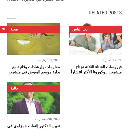
RELATED POSTS
دنيا الناس
صحة
يناير 13TH, 2024
أبريل 25TH, 2026
فيروسات الشتاء الثلاثة تجتاح
ميشيغن .. وكورونا الأكثر انتشاراً
‬بداية‭ ‬موسم‭ ‬البعوض‭ ‬في‭ ‬ميشيغن
جالية
ديسمبر 22ND, 2023
تعيين الدكتور إلتفات حمزاوي في