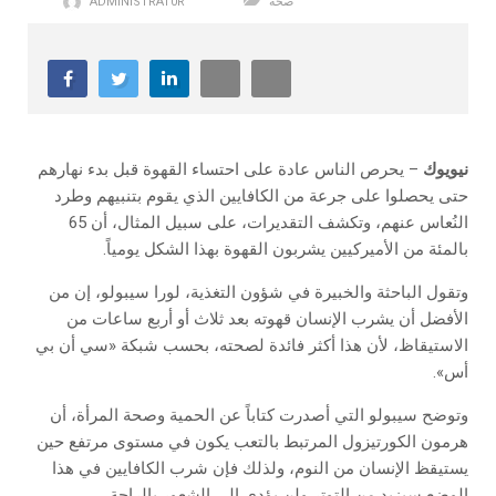
صحة
ADMINISTRAT0R
نيويوك
– يحرص الناس عادة على احتساء القهوة قبل بدء نهارهم
حتى يحصلوا على جرعة من الكافايين الذي يقوم بتنبيهم وطرد
النُعاس عنهم، وتكشف التقديرات، على سبيل المثال، أن 65
بالمئة من الأميركيين يشربون القهوة بهذا الشكل يومياً.
وتقول الباحثة والخبيرة في شؤون التغذية، لورا سيبولو، إن من
الأفضل أن يشرب الإنسان قهوته بعد ثلاث أو أربع ساعات من
الاستيقاظ، لأن هذا أكثر فائدة لصحته، بحسب شبكة «سي أن بي
أس».
وتوضح سيبولو التي أصدرت كتاباً عن الحمية وصحة المرأة، أن
هرمون الكورتيزول المرتبط بالتعب يكون في مستوى مرتفع حين
يستيقظ الإنسان من النوم، ولذلك فإن شرب الكافايين في هذا
الوضع سيزيد من التوتر ولن يؤدي إلى الشعور بالراحة.