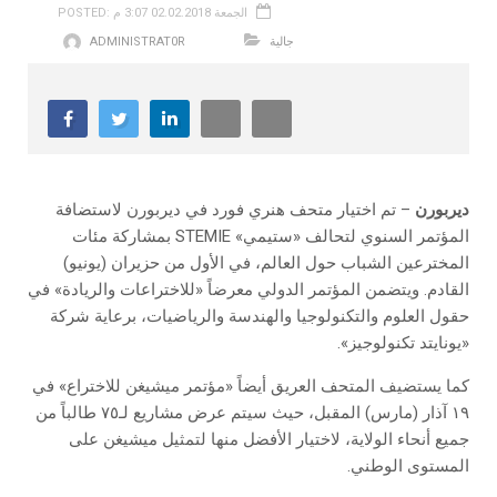
POSTED: الجمعة 02.02.2018 3:07 م
جالية
ADMINISTRAT0R
ديربورن
– تم اختيار متحف هنري فورد في ديربورن لاستضافة
المؤتمر السنوي لتحالف «ستيمي» STEMIE بمشاركة مئات
المخترعين الشباب حول العالم، في الأول من حزيران (يونيو)
القادم. ويتضمن المؤتمر الدولي معرضاً «للاختراعات والريادة» في
حقول العلوم والتكنولوجيا والهندسة والرياضيات، برعاية شركة
«يونايتد تكنولوجيز».
كما يستضيف المتحف العريق أيضاً «مؤتمر ميشيغن للاختراع» في
١٩ آذار (مارس) المقبل، حيث سيتم عرض مشاريع لـ٧٥ طالباً من
جميع أنحاء الولاية، لاختيار الأفضل منها لتمثيل ميشيغن على
المستوى الوطني.