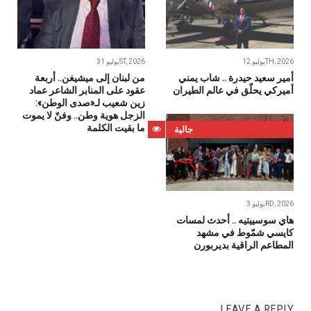
يوليو 12TH, 2026
يوليو 31ST, 2026
أمير سعيد حيدرة .. شاب يمني
من لبنان إلى ميشيغن.. أربعة
أميركي يحلّق في عالم الطيران
عقود على المنابر الشاعر عماد
زين شعيب لـ«صدى الوطن»:
الزجل هوية وطن.. وفنّ لا يموت
ما بقيت الكلمة
جالية
يوليو 3RD, 2026
هاي سوسييتيه .. أحدث لمسات
كايسي شمّوط في مشهد
المطاعم الراقية بديربورن
LEAVE A REPLY