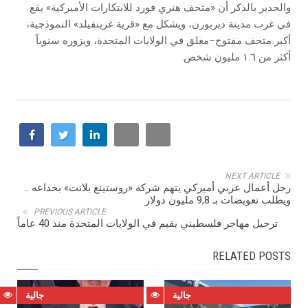
والجدير بالذكر أن «متحف هنري فورد للابتكارات الأميركية» يقع
في غرب مدينة ديربورن، ويشكل مع «قرية غرينفيلد» النموذجية،
أكبر متحف مفتوح–مغلق في الولايات المتحدة، ويزوره سنوياً
أكثر من ١.٦ مليون شخص.
NEXT ARTICLE
رجل أعمال عربي أميركي يتهم شركة «روستينغ بلانت» بخداعه ..
ويطلب تعويضات بـ 9,8 مليون دولار
PREVIOUS ARTICLE
ترحيل مهاجر فلسطيني يقيم في الولايات المتحدة منذ 40 عاماً
RELATED POSTS
جالية
جالية