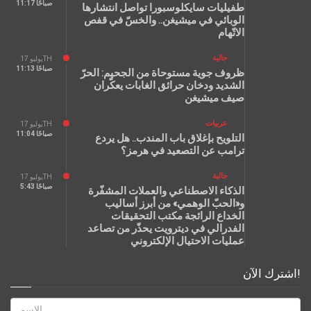
11:17 صباحًا
طفيليات سايكلوسبورا تواصل انتشارها
الوبائي في ميشيغن.. والخسّ في قفص
الاتّهام
جالية
يوليو 17TH
11:13 صباحًا
ظروف جوية مستوحاة من الجحيم: الحرّ
الشديد ودخان حرائق الغابات يعكّران
صيف ميشيغن
عربيات
يوليو 17TH
11:04 صباحًا
التلويح بإغلاق باب المندب.. هل يردع
ترامب عن التصعيد في هرمز؟
جالية
يوليو 17TH
5:43 صباحًا
الذكاء الاصطناعي والعملات المشفّرة
و«الحبّ الوهمي» من أبرز أساليب
الخداع الرائجة مكتب التحقيقات
الفدرالي في ديترويت يحذّر من تصاعد
عمليات الاحتيال الإلكتروني
اشترك الآن!