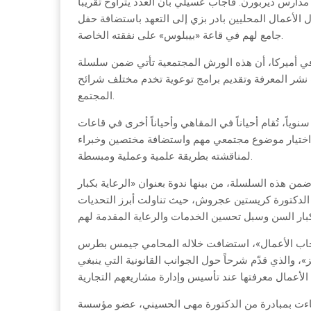
دارس ديربورن. فأجاب عسيلي بأن العدد يتراوح تقريباً
ور ورجال الأعمال المحليين بادر بزي إلى التعهد باستضافة حفل
جامع لهم في قاعة «بيبلوس» على نفقته الخاصة.
 أميركا، أن هذه الورش المجتمعية تأتي ضمن سلسلة
نشر المعرفة وتقديم برامج توعوية تخدم مختلف شرائح
المجتمع.
اً، تُقام أحياناً في المقاهي وأحياناً أخرى في قاعات
 اختيار موضوع مجتمعي مهم واستضافة مختصين وخبراء
لمناقشته بطريقة علمية وعملية ومبسطة.
هذه السلسلة، من بينها ندوة بعنوان «الرعاية بكبار
ية الدكتورة كريستين عجروش، حيث تناولت أبرز التحديات
 لأصحاب الأعمال»، استضافت خلاله المحامي جيمس بطرس
والذي قدّم شرحاً حول الجوانب القانونية التي ينبغي
جاءت بمبادرة من الدكتورة مهى الحسيني، عضو مؤسسة