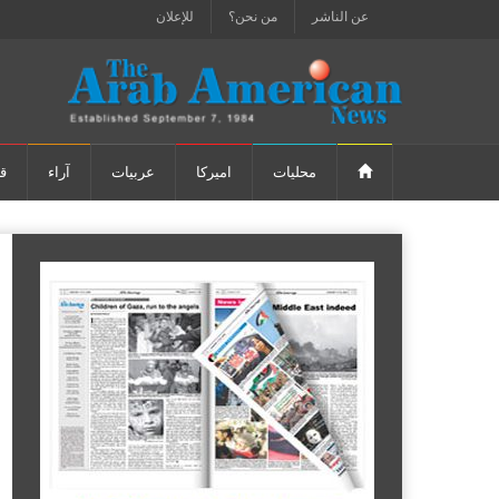
عن الناشر
من نحن؟
للإعلان
محليات
اميركا
عربيات
آراء
ق