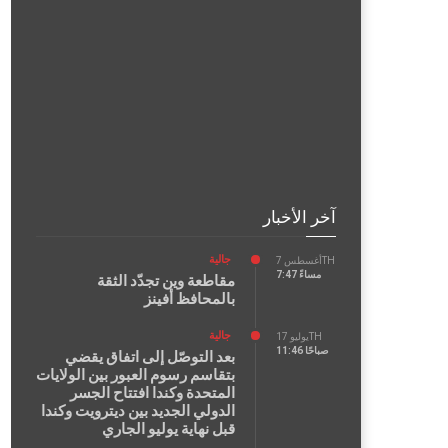
آخر الأخبار
جالية
أغسطس 7TH
7:47 مساءً
مقاطعة وين تجدّد الثقة
بالمحافظ أفينز
جالية
يوليو 17TH
11:46 صباحًا
بعد التوصّل إلى اتفاق يقضي
بتقاسم رسوم العبور بين الولايات
المتحدة وكندا افتتاح الجسر
الدولي الجديد بين ديترويت وكندا
قبل نهاية يوليو الجاري