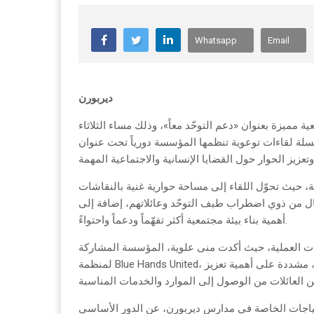
Whatsapp
Email
ديربورن
 مميزة بعنوان «دعم التوحّد معاً»، وذلك مساء الثلاثاء
سلسلة لقاءات توعوية تنظمها المؤسسة دورياً تحت عنوان
ة، حيث تحوّل اللقاء إلى مساحة حوارية غنية بالنقاشات
فال من ذوي اضطراب طيف التوحّد وعائلاتهم، إضافة إلى
أهمية بناء بيئة مجتمعية أكثر تفهّماً ودعماً واحتواءً.
ت العملية، حيث أكدت منى علوية، المؤسسة المشاركة
لمنظمة Blue Hands United، أن دعم الطفل المصاب بالتوحّد يبدأ من دعم أسرته نفسياً واجتماعياً، مشددة على أهمية تعزيز
تياجات الخاصة في مدارس ديربورن، عن الدور الأساسي