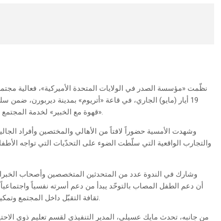
نظّمت «مؤسسة الصدر في الولايات المتحدة الأميركية»، فعالية مجتمعية
19 أيار (مايو) الجاري، في قاعة «أتريوم» بمدينة ديربورن، ضمن 
«قهوة مع الخبير» لخدمة المجتمع وتعزيز الحوار حول القضايا الإنسانية والاجتماعية المهمة.
وشهدت الأمسية حضوراً لافتاً من الأهالي والمختصين وأفراد الجالي
والتجارب الواقعية التي سلّطت الضوء على التحدّيات التي تواجه الأط
وشارك في الندوة عدد من المتحدثين المتخصصين وأصحاب الخبرا
ثقافة التقبّل داخل المجتمع وتمكين العائلات من الوصول إلى الموارد والخدمات المناسبة.
من جانبه، تحدث مايك عسيلي، المدير التنفيذي لقسم تعليم ذوي الاح