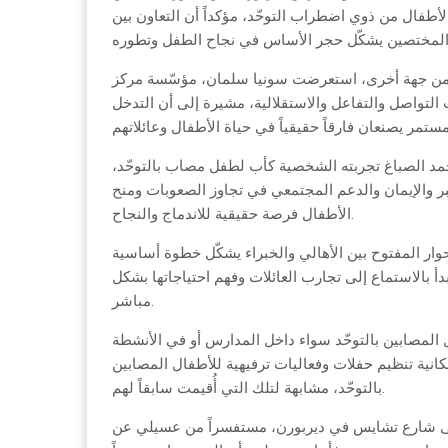
لأطفال من ذوي اضطراب التوحّد، مؤكداً أن التعاون بين
ن جهة أخرى، استعرضت سونيا سلمان، مؤسّسة مركز Bright Behavior Therapy والمتخصصة في العلاج السلوكي، أحدث
 التواصل والتفاعل والاستقلالية، مشيرة إلى أن التدخل
محمد الصباغ تجربته الشخصية كأب لطفل مصاب بالتوحّد،
بر والإيمان والدعم المجتمعي في تجاوز الصعوبات ومنح
الأطفال فرصة حقيقية للاندماج والنجاح.
حوار المفتوح بين الأهالي والخبراء يشكّل خطوة أساسية
بدأ بالاستماع إلى تجارب العائلات وفهم احتياجاتها بشكل
مباشر.
لمصابين بالتوحّد سواء داخل المدارس أو في الأنشطة
كانية تنظيم حفلات وفعاليات ترفيهية للأطفال المصابين
بالتوحّد، مشابهة لتلك التي أُقيمت سابقاً لهم.
لى شارع تشايس في ديربورن، مستفسراً من عسيلي عن