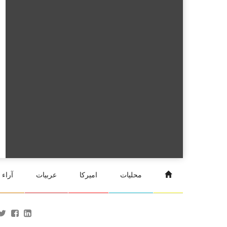
محليات
اميركا
عربيات
آراء