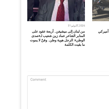
يوليو 31ST, 2026
 أميركي
من لبنان إلى ميشيغن.. أربعة عقود على
المنابر الشاعر عماد زين شعيب لـ«صدى
الوطن»: الزجل هوية وطن.. وفنّ لا يموت
ما بقيت الكلمة