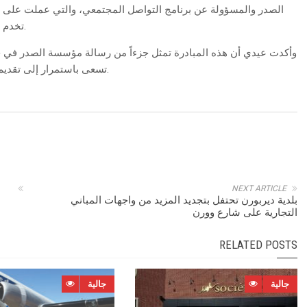
الصدر والمسؤولة عن برنامج التواصل المجتمعي، والتي عملت على ت
تخدم المجتمع وتتناول القضايا التي تهم العائلات وأبناء الجالية.
وأكدت عيدي أن هذه المبادرة تمثل جزءاً من رسالة مؤسسة الصدر في 
تسعى باستمرار إلى تقديم برامج هادفة تلامس احتياجات الناس وقضاياهم اليومية.
NEXT ARTICLE
بلدية ديربورن تحتفل بتجديد المزيد من واجهات المباني
التجارية على شارع وورن
RELATED POSTS
جالية
جالية