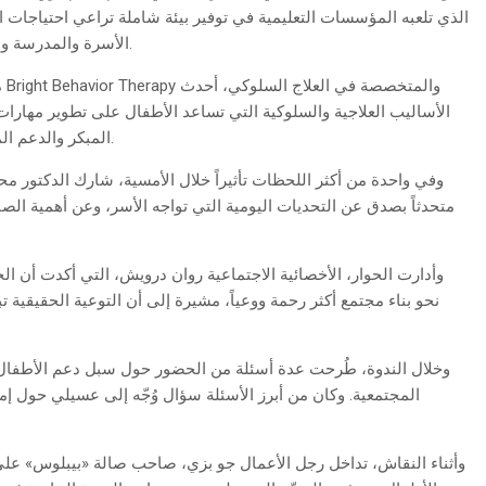
الذي تلعبه المؤسسات التعليمية في توفير بيئة شاملة تراعي احتياجات ا
الأسرة والمدرسة والمختصين يشكّل حجر الأساس في نجاح الطفل وتطوره.
م
الأساليب العلاجية والسلوكية التي تساعد الأطفال على تطوير مهارات
المبكر والدعم المستمر يصنعان فارقاً حقيقياً في حياة الأطفال وعائلاتهم.
وفي واحدة من أكثر اللحظات تأثيراً خلال الأمسية، شارك الدكتور 
متحدثاً بصدق عن التحديات اليومية التي تواجه الأسر، وعن أهمية الص
وأدارت الحوار، الأخصائية الاجتماعية روان درويش، التي أكدت أن ال
نحو بناء مجتمع أكثر رحمة ووعياً، مشيرة إلى أن التوعية الحقيقية ت
وخلال الندوة، طُرحت عدة أسئلة من الحضور حول سبل دعم الأطفال ا
المجتمعية. وكان من أبرز الأسئلة سؤال وُجّه إلى عسيلي حول إم
وأثناء النقاش، تداخل رجل الأعمال جو بزي، صاحب صالة «بيبلوس» ع