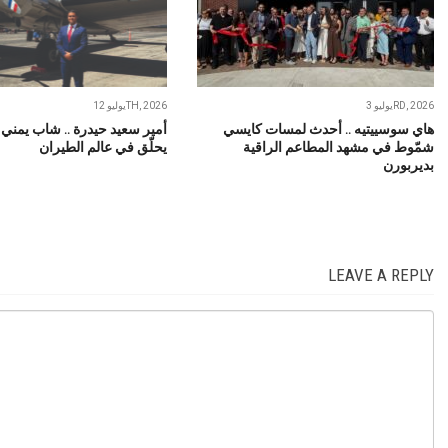
يوليو 3RD, 2026
يوليو 12TH, 2026
هاي سوسييتيه .. أحدث لمسات كايسي
أمير سعيد حيدرة .. شاب يمني
شمّوط في مشهد المطاعم الراقية
يحلّق في عالم الطيران
بديربورن
LEAVE A REPLY