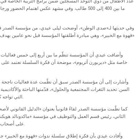
عدد الأطفال من ذوي التوحّد المسجلين ضمن برامج التربية الخاصة في م
ما بين 400 إلى 500 طالب. وفي مشهد عكس اهتمام الحض
وفي حديثها لـ«صدى الوطن»، أوضحت ليلى عيدي، من مؤسسة الصدر في
«قهوة مع الخبير»، وهي مبادرة أطلقتها المؤسسة قبل نحو عامين بهدف 
وأضافت عيدي أن المؤسسة تنظّم ما بين أربع إلى خمس فعاليات سنوي
خاصة مثل «ديربورن أتريوم»، موضحة أن فكرة السلسلة تعتمد على
وأشارت إلى أن مؤسسة الصدر سبق أن نظّمت عدة فعاليات ناجحة ضمن 
السن: تحديد الثغرات المجتمعية والحلول»، قدّمتها الباحثة والأكاديم
التي تواجه كبار السن وسبل تحسين الخدمات والرعاية المقدمة لهم.
كما نظّمت مؤسسة الصدر لقاءً قانونياً بعنوان «الدليل القانوني
الثاني، رئيس قسم العمل والتوظيف في مؤسسة «ماكدونالد هوبكنز»، 
على أصحاب الأعمال معرفتها عند تأسيس وإدارة مشاريعهم التجارية.
وأفادت عيدي بأن فكرة إطلاق سلسلة ندوات «قهوة مع الخبير» 