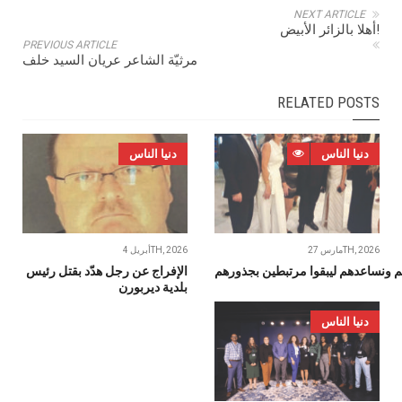
NEXT ARTICLE
أهلا بالزائر الأبيض!
PREVIOUS ARTICLE
مرثيّة الشاعر عريان السيد خلف
RELATED POSTS
دنيا الناس
دنيا الناس
مارس 27TH, 2026
أبريل 4TH, 2026
يم ونساعدهم ليبقوا مرتبطين بجذورهم
‬بلدية‭ ‬ديربورن
دنيا الناس