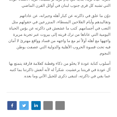
التي تشبه كل قرى جنوب لبنان في أوائل القرن الماضي.
دوّن ما علق في ذاكرته عن كبار أهله وجيرانه، عن عاداتهم
وتقاليدهم وأيام الفلاحين البسطاء، المنزرعين في حقولهم مثل
التعب في أجسامهم. كتب ما عشعش في ذاكرته عن بؤس الحياة
اليومية التي عاناها من ترك قريته إلى بيروت عبر تجربة مريرة
واجهها مع أهله أولاً ثم مع ما واجهه من فساد وواقع مهترئ لا أمان
فيه تحت قسوة الحروب الأهلية والدولية التي عصفت بوطن
النجوم.
أسلوب كتابة عودة لا يخلو من ذكاء وفطنة كعلامة فارقة يتمتع بها
آل عودة في قريتنا برعشيت. شكراً له لأنه أنعش ذاكرتنا بما كتبه
عما بقي في ذاكرته، لتبقى ذكرى للجيل الآتي وما بعده.