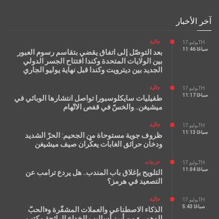
آخر الأخبار
جالية
يوليو 17TH
11:46 صباحًا
بعد التوصّل إلى اتفاق يقضي بتقاسم رسوم العبور
بين الولايات المتحدة وكندا افتتاح الجسر الدولي
الجديد بين ديترويت وكندا قبل نهاية يوليو الجاري
جالية
يوليو 17TH
11:17 صباحًا
طفيليات سايكلوسبورا تواصل انتشارها الوبائي في
ميشيغن.. والخسّ في قفص الاتّهام
جالية
يوليو 17TH
11:13 صباحًا
ظروف جوية مستوحاة من الجحيم: الحرّ الشديد
ودخان حرائق الغابات يعكّران صيف ميشيغن
عربيات
يوليو 17TH
11:04 صباحًا
التلويح بإغلاق باب المندب.. هل يردع ترامب عن
التصعيد في هرمز؟
جالية
يوليو 17TH
5:43 صباحًا
الذكاء الاصطناعي والعملات المشفّرة و«الحبّ
الوهمي» من أبرز أساليب الخداع الرائجة مكتب