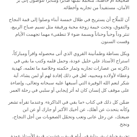
صحيحة أم خاطئة، متحملاً ثمنها صابراً ومثابراً للوصول إلى بر
الأمان، مستفيداً من تجاربه وأخطائه.
آن للملّاح أن يستريح في ظلال خمسة أبناء وصلوا إلى قمة النجاح
والتفوق، وتحت خيمة زوجة محبة ورفيقة مثل نسيم صباح الربيع،
تنثر وداً وحباً وحناناً وبسمة ضوء لا تنطفىء مهما تجهمت الأيام
وقست السنون.
وبكل بساطة وطمأنينة القروي الذي أتى محصوله وافراً ومباركاً،
استراح الأستاذ علي خليل عودة، وحمل قلمه وكتب ما بقي في
ذاكرته من عصارات تجاربه وثمار حكمته وخلاصة ما تعلمه، كهدية
وعطاء لأولاده ومحبيه، لعل في ذلك إفادة لهم أو لمن يشاء، آية
شكر لنعم الله الوفيرة التي أسبغها عليه سبحانه وتعالى، وإضاءة
على موقف كل إنسان كان له أثر إيجابي أو سلبي في رحلة العمر.
ضمَّن كل ذلك في كتاب «ما بقي في الذاكرة». وعندما تقرأه تشعر
وكأنه يتحدث عن أهلك، عن أخيك الأكبر أو جارك أو عن ابن
ضيعتك، عن رجل عانى وتعب وتحمّل الصعوبات من أجل النجاح،
ونجح.
تجربة حياة ثرية، بداية في أيام قرية برعشيت، قرية الأستاذ عودة