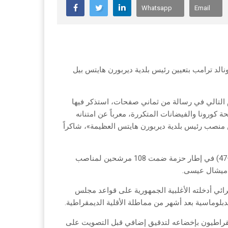
Whatsapp
Email
الد ترامب بتعيين رئيس بلدية ديربورن هايتس بيل
م التالي في رسالة من ثماني صفحات، استذكر فيها
 كورونا والفيضانات المتكررة، معرباً عن امتنانه
منصب رئيس بلدية ديربورن هايتس العظيمة»، شاكراً
وتمت الموافقة على تعيين بزي بأصوات الأعضاء الجمهوريين حصراً (51–47) في إطار حزمة ضمت 108 مرشحين لمناصب
ن ميشال عيسى.
رائي أدخلته الأغلبية الجمهورية على قواعد مجلس
بلوماسية بعد أشهر من مماطلة الأقلية الديمقراطية.
يمقراطيون بإخضاعه لتدقيق إضافي قبل التصويت على