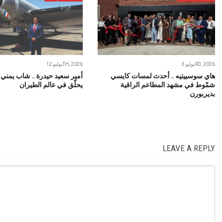
يوليو 3RD, 2026
يوليو 12TH, 2026
هاي سوسييتيه .. أحدث لمسات كايسي
أمير سعيد حيدرة .. شاب يمني
شمّوط في مشهد المطاعم الراقية
يحلّق في عالم الطيران
بديربورن
LEAVE A REPLY