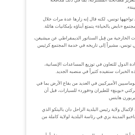
قتنا الممتدة لأكثر من 200 عام مع تونس لتعزيز مصالحنا المشتركة، بما في ذلك مكافحة
نة».
تواجهها تونس، لكنه قال إنه زارها عدة مرات خلال
تمع «نابض بالحياة» يتمتع أبناؤه بإمكانيات هائلة.
ت الخارجية من قِبل السناتور الديمقراطي عن ميشيغن،
 في تونس، مشيراً إلى تاريخه في خدمة المجتمع كرئيس
دة الدول للتعاون في توزيع المساعدات الإنسانية،
 هذه الخبرات ستفيده كثيراً في منصبه الجديد.
رات والدبلوماسيين الأميركيين في العديد من بقاع الأرض بما في
تي «بوينغ» للطيران و«فورد» للسيارات، قبل أن
ً للبلدية لإكمال ولاية رئيس البلدية الراحل دان باليتكو الذي
م 2020. وفي انتخابات تشرين الثاني (نوفمبر) 2021، ثبت ناخبو المدينة بزي في رئاسة البلدية لولاية كاملة من