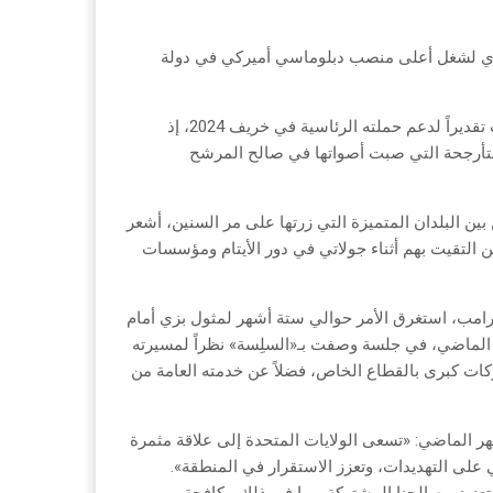
 الماضي عن ترشيح بزي لشغل أعلى منصب دبلوماسي أميركي في دولة
وجاء ترشيح بزي البالغ من العمر 62 عاماً، كمكافأة له من الرئيس ترامب تقديراً لدعم حملته الرئاسية في خريف 2024، إذ
متأرجحة التي صبت أصواتها في صالح المرشح
 بين البلدان المتميزة التي زرتها على مر السنين، أشعر
ن التقيت بهم أثناء جولاتي في دور الأيتام ومؤسسات
ترامب، استغرق الأمر حوالي ستة أشهر لمثول بزي أمام
مجلس الشيوخ، وذلك يوم 3 أيلول (سبتمبر) الماضي، في جلسة وصفت بـ«السلِسة» نظراً لمسيرته
ات كبرى بالقطاع الخاص، فضلاً عن خدمته العامة من
هر الماضي: «تسعى الولايات المتحدة إلى علاقة مثمرة
على التهديدات، وتعزز الاستقرار في المنطقة».