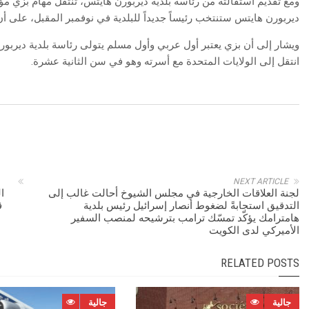
ومع تقديم استقالته من رئاسة بلدية ديربورن هايتس، تنتقل مهام بزي مؤق
ديربورن هايتس ستنتخب رئيساً جديداً للبلدية في نوفمبر المقبل، على أن يتول
ويشار إلى أن بزي يعتبر أول عربي وأول مسلم يتولى رئاسة بلدية ديربورن 
انتقل إلى الولايات المتحدة مع أسرته وهو في سن الثانية عشرة.
NEXT ARTICLE
لجنة العلاقات الخارجية في مجلس الشيوخ أحالت غالب إلى
ا
التدقيق استجابةً لضغوط أنصار إسرائيل رئيس بلدية
ق
هامترامك يؤكّد تمسّك ترامب بترشيحه لمنصب السفير
الأميركي لدى الكويت
RELATED POSTS
جالية
جالية