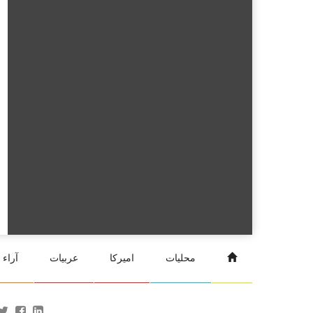
محليات
اميركا
عربيات
آراء