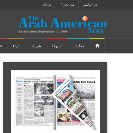
عن الناشر
من نحن؟
للإعلان
محليات
اميركا
عربيات
آراء
ق