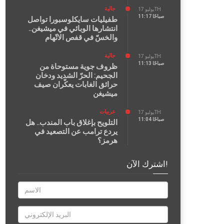
جالية
يوليو 17TH
11:17 صباحًا
طفيليات سايكلوسبورا تواصل
انتشارها الوبائي في ميشيغن..
والخسّ في قفص الاتّهام
جالية
يوليو 17TH
11:13 صباحًا
ظروف جوية مستوحاة من
الجحيم: الحرّ الشديد ودخان
حرائق الغابات يعكّران صيف
ميشيغن
عربيات
يوليو 17TH
11:04 صباحًا
التلويح بإغلاق باب المندب.. هل
يردع ترامب عن التصعيد في
هرمز؟
اشترك الآن!