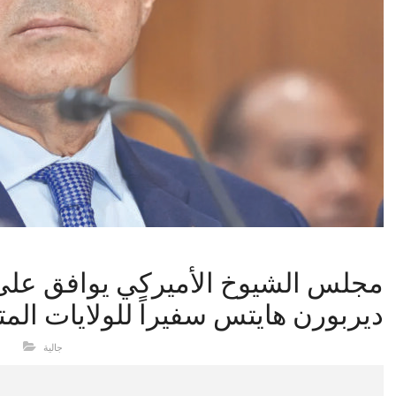
مجلس الشيوخ الأميركي يوافق على 
ديربورن هايتس سفيراً للولايات الم
جالية