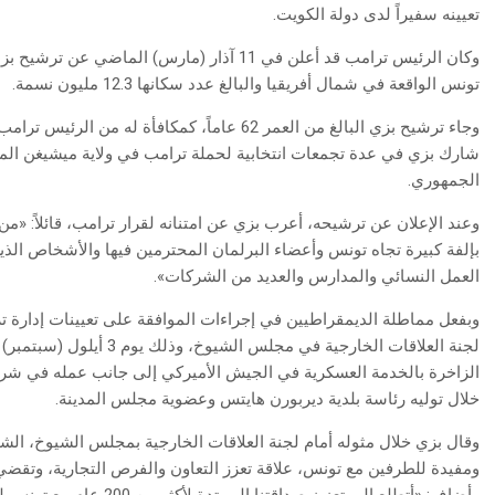
تعيينه سفيراً لدى دولة الكويت.
وكان الرئيس ترامب قد أعلن في 11 آذار (مارس)
تونس الواقعة في شمال أفريقيا والبالغ عدد سكانها 12.3 مليون نسمة.
شارك بزي في عدة تجمعات انتخابية لحملة ترامب في ولاية ميشيغن ال
الجمهوري.
وعند الإعلان عن ترشيحه، أعرب بزي عن امتنانه لقرار ترامب، قائلاً: «من
بإلفة كبيرة تجاه تونس وأعضاء البرلمان المحترمين فيها والأشخاص الذي
العمل النسائي والمدارس والعديد من الشركات».
وبفعل مماطلة الديمقراطيين في إجراءات الموافقة على تعيينات إدارة 
لجنة العلاقات الخارجية في 
الزاخرة بالخدمة العسكرية في الجيش الأميركي إلى جانب عمله في شرك
خلال توليه رئاسة بلدية ديربورن هايتس وعضوية مجلس المدينة.
وقال بزي خلال مثوله أمام لجنة العلاقات الخارجية بمجلس الشيوخ، الش
ومفيدة للطرفين مع تونس، علاقة تعزز التعاون والفرص التجارية، وتقضي 