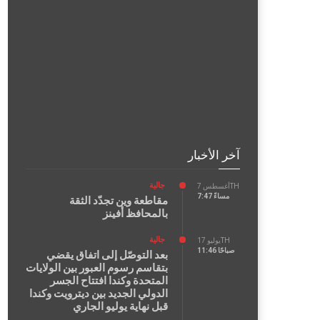
آخر الأخبار
جالية
أغسطس 7TH
7:47 مساءً
مقاطعة وين تجدّد الثقة
بالمحافظ أفينز
جالية
يوليو 17TH
11:46 صباحًا
بعد التوصّل إلى اتفاق يقضي
بتقاسم رسوم العبور بين الولايات
المتحدة وكندا افتتاح الجسر
الدولي الجديد بين ديترويت وكندا
قبل نهاية يوليو الجاري