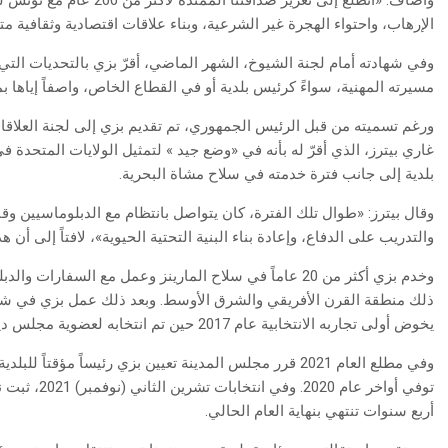
وأضاف: «أتطلع إلى تعزيز صدا
الإرهاب، واحتواء الهجرة غير الشرعية، وبناء علاقات اقتصادية وثقافية متي
وفي شهادته أمام لجنة الشيوخ، الشهر الماضي، أقرّ بزي بالتحديات التي 
مسيرته المهنية، سواءً كرئيس بلدية أو في القطاع الخاص، واصفاً إياها بمج
ورغم تسميته من قبل الرئيس الجمهوري، تم تقديم بزي إلى لجنة العلاقا
غاري بيترز، الذي أقرّ له بأنه في «وضع جيد » لتمثيل الولايات المتحدة
بلدية إلى جانب فترة خدمته في سلاح مشاة البحرية.
وقال بيترز: «طوال تلك الفترة، كان يتواصل بانتظام مع الدبلوماسيين وقا
والتدريب على الدفاع، وإعادة بناء البنية التحتية الحيوية»، لافتاً إلى أن
وخدم بزي أكثر من 20 عاماً في سلاح المارينز وعمل مع السفا
ذلك منطقة القرن الأفريقي والشرق الأوسط. وبعد ذلك عمل بزي في شرك
يخوض أولى تجاربه الانتخابية عام 2017 حين تم انتخابه لعضوية مجلس ديربورن هايتس.
وفي مطلع العام 2021 قرر مجلس المدينة تعيين بزي رئيساً مؤقتا
توفي أواخر عا
أربع سنوات تنتهي بنهاية العام الحالي.