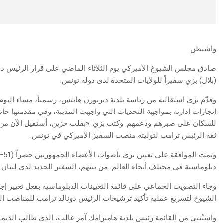
واشنطن
صادق مجلس الشيوخ الأميركي يوم الثلاثاء الماضي على قرار الرئيس دون
(بلال) بزي سفيراً للولايات المتحدة لدى دولة تونس.
وقدّم بزي استقالته من رئاسة بلدية ديربورن هايتس، رسمياً، مساء اليو
إنجازات إدارته بمواجهة التحديات التي واجهت المدينة، وفي مقدمتها جائحة
للسكان على صبرهم ودعمهم. وكتب بزي: «بقلب حزين، أستقيل الآن من 
ثقة الرئيس ترامب لتوليته منصب السفيز الأميركي في تونس.
دبلوماسية في مختلف أنحاء العالم، من بينهم، السفير الجديد لدى لبنا
وجاء التصويت الجماعي على قائمة التعيينات الدبلوماسية بفعل تغيير إج
الشيوخ لتسريع عملية تأكيد ترشيحات الرئيس دونالد ترامب للمناصب الد
واستُثني من القائمة رئيس بلدية هامترامك آمر غالب، الذي طالب الد