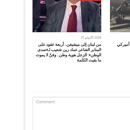
يوليو 31ST, 2026
 أميركي
من لبنان إلى ميشيغن.. أربعة عقود على
المنابر الشاعر عماد زين شعيب لـ«صدى
الوطن»: الزجل هوية وطن.. وفنّ لا يموت
ما بقيت الكلمة