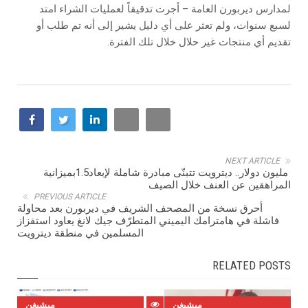
‬تقديم‭ ‬أي‭ ‬منتجات‭ ‬غير‭ ‬حلال‭ ‬خلال‭ ‬تلك‭ ‬الفترة.‬
NEXT ARTICLE
بميزانية‭ ‬1.5‭ ‬مليون‭ ‬دولار.. ‬ديترويت‭ ‬تتبنّى‭ ‬مبادرة‭ ‬شاملة‭ ‬لإبعاد‭
‬المراهقين‭ ‬عن‭ ‬العنف‭ ‬خلال‭ ‬الصيف
PREVIOUS ARTICLE
أحرق نسخة من المصحف الشريف في ديربورن بعد محاولة
فاشلة في هامترامك اليميني المتطرّف جيك لانغ يعاود استفزاز
المسلمين في منطقة ديترويت
RELATED POSTS
ميشيغن
ميشيغن