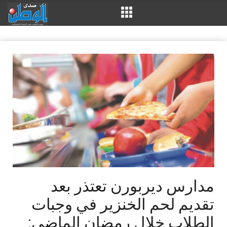
‬الطلاب‭ ‬خلال‭ ‬رمضان‭ ‬الماضي‭: