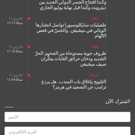
وكندا افتتاح الجسر الدولي الجديد بين
ديترويت وكندا قبل نهاية يوليو الجاري
جالية
يوليو 17TH
11:17 صباحًا
طفيليات سايكلوسبورا تواصل انتشارها
الوبائي في ميشيغن.. والخسّ في قفص
الاتّهام
جالية
يوليو 17TH
11:13 صباحًا
ظروف جوية مستوحاة من الجحيم: الحرّ
الشديد ودخان حرائق الغابات يعكّران
صيف ميشيغن
عربيات
يوليو 17TH
11:04 صباحًا
التلويح بإغلاق باب المندب.. هل يردع
ترامب عن التصعيد في هرمز؟
اشترك الآن!