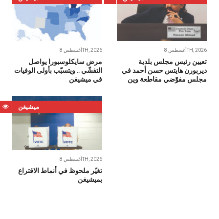
أغسطس 8TH, 2026
أغسطس 8TH, 2026
تعيين رئيس مجلس بلدية
مرض سايكلوسبورا يواصل
ديربورن هايتس حسن أحمد في
التفشّي .. ويتسبّب بأولى الوفيات
مجلس مفوّضي مقاطعة وين
في ميشيغن
ميشيغن
أغسطس 8TH, 2026
تغيّر ملحوظ في أنماط الاقتراع
بميشيغن