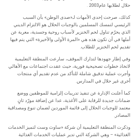
‬حلال‭ ‬لطلابها‭ ‬عام‭ ‬2003.‬
‬تقديم‭ ‬لحم‭ ‬الخنزير‭ ‬للطلاب.‬
‬أخرى‭ ‬غير‭ ‬حلال‭ ‬في‭ ‬المدارس.‬
‬المصادر.‬