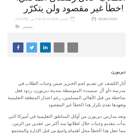
‬خطأ‭ ‬غير‭ ‬مقصود‭ ‬ولن‭ ‬يتكرّر! ‬
ADIMUSERX
POSTED: السبت 05.16.2026 9:52 ص
ميشيغن
ديربورن
‬وتعهدها‭ ‬بعدم‭ ‬تكرار‭ ‬هذا‭ ‬الخطأ‭ ‬غير‭ ‬المقصود.‬