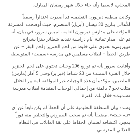
‬المحلي،‭ ‬لاسيما‭ ‬وأنه‭ ‬جاء‭ ‬خلال‭ ‬شهر‭ ‬رمضان‭ ‬المبارك.‬
‬طريق‭ ‬الخطأ‭ – ‬لطلاب‭ ‬مسلمين‭ ‬في‭ ‬مدرسة‭ ‬«سميث»‭ ‬المتوسطة.‬
‬خلال‭ ‬الفترة‭ ‬الممتدة‭ ‬من‭ ‬23‭ ‬شباط (فبراير) ‬وحتى‭ ‬5‭ ‬آذار (مارس)
‬«سميث»‭ ‬خلال‭ ‬تلك‭ ‬الفترة.‬
‬الغذائي‭ ‬المدرسي.‬