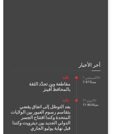
آخر الأخبار
جالية
أغسطس 7TH
7:47 مساءً
مقاطعة وين تجدّد الثقة
بالمحافظ أفينز
جالية
يوليو 17TH
11:46 صباحًا
بعد التوصّل إلى اتفاق يقضي
بتقاسم رسوم العبور بين الولايات
المتحدة وكندا افتتاح الجسر
الدولي الجديد بين ديترويت وكندا
قبل نهاية يوليو الجاري