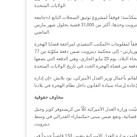
الولايات المتحدة.
لمكدّسة؛ فوفقاً لمشروع توثيق السجلات التابع لـ«جامعة
سيراكيوز»، بلغ عدد القضايا المتراكمة لدى محكمة الهجرة في ديترويت وحدها، أكثر من 31,000 قضية بحلول شهر مارس
الماضي.
ً لمعلومات «المكتب التنفيذي لمراجعة قضايا الهجرة» EOIR –وهي الوكالة التابعة لوزارة العدل الأميركية والمكلفة
بالإشراف على محاكم الهجرة– ينضم القاضيان الجديدان –كالاس وموريارتي– إلى محكمة ديترويت ضمن دفعة مكوّنة من 77
قاضياً أدّوا اليمين الدستورية للخدمة في محاكم الهجرة بجميع أنحاء البلاد، يوم 20 مايو الجاري، وهي الدفعة التي يصفها
ائم بأعمال وزير العدل الأميركي، تود بلانش: «إن إدارة
مخاوف حقوقية
ت وزارة العدل الأميركية كلّاً من كريستوفر كوبر وجيل
 قضائية، وتقع ضمن مبنى «مكنمارا» الفدرالي في وسط
ديترويت.
ومنذ مطلع السنة المالية الجديدة في شهر تشرين الأول (أكتوبر) 2025، قامت وزارة العدل الأميركية بتعيين 153 قاضياً جديداً في