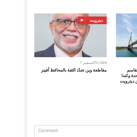
ديترويت
أغسطس 7TH, 2026
تقاسم
مقاطعة وين تجدّد الثقة بالمحافظ أفينز
دة وكندا
ن ديترويت