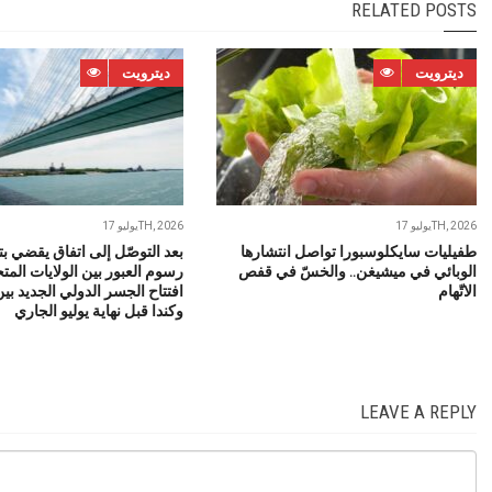
RELATED POSTS
ديترويت
ديترويت
يوليو 17TH, 2026
يوليو 17TH, 2026
طفيليات سايكلوسبورا تواصل انتشارها
بعد التوصّل إلى اتفاق يقضي ب
الوبائي في ميشيغن.. والخسّ في قفص
رسوم العبور بين الولايات المتح
الاتّهام
افتتاح الجسر الدولي الجديد بي
وكندا قبل نهاية يوليو الجاري
LEAVE A REPLY