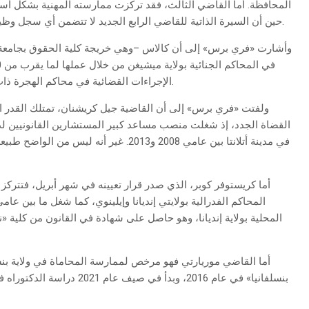
المحافظة. أما القاضي الثالث، فقد تركزت ممارسته المهنية بشكل أساسي
حين أن السيرة الذاتية للقاضي الرابع الجديد لا تتضمن أي سجل وظيفي على الإطلاق طوال السنوات الثلاث عشرة الماضية.
الإجراءات القضائية في محاكم الهجرة ذات طابع مدني وليست جنائية»، وفقاً للصحيفة الديترويتية.
ولفتت «فري برس» إلى أن القاضية جيل كريشنان، تمتلك القدر ال
القضاة الجدد، إذ شغلت منصب مساعد كبير المستشارين القانونيين لدى 
في مدينة أتلانتا بين عامي 2008 و2013. غير
أما القاضي موريارتي فهو مرخص لممارسة المحاماة في ولاية ب
بنسلفانيا» في عام 2016، وبدأ 