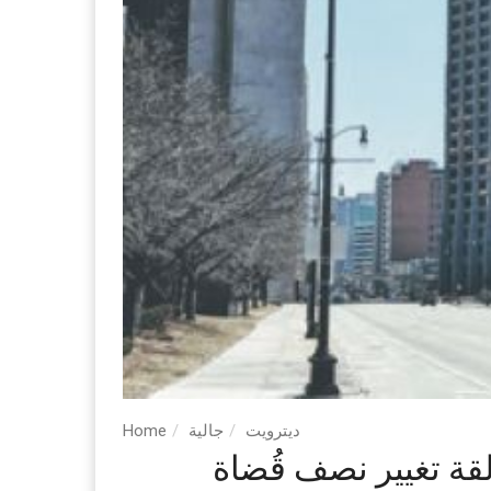
ديترويت
جالية
Home
قة تغيير نصف قُضاة