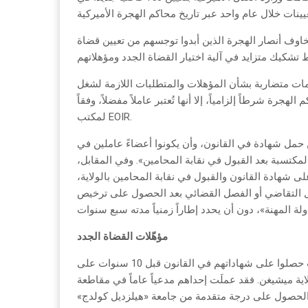
خاوف أنصار الهجرة الذين أبدوا توجسهم من تعيين قضاة
ات متضاربة بشأن المؤهلات والمتطلبات اللازمة لشغل
رة شرطاً إلزامياً، إلا أنها تُعتبر عاملاً مفضلاً، وفقاً
لمكتب EOIR.
حمل شهادة في القانون، وأن يكونوا أعضاءً عاملين في
المكتسبة بعد القبول في نقابة المحامين». وفي المقابل،
ى شهادة القانون والقبول في نقابة المحامين بالولاية،
ال التقاضي أو الفصل القضائي بعد الحصول على ترخيص
مؤهّلات القضاة الجدد
قالت الصحيفة إن القضاة الأربعة الجدد في محكمة الهجرة بديترويت حصلوا على شهاداتهم في القانون قبل 10 سنوات على
لاية ميشيغن. فقد عملَت إحداهم مدعياً عاماً في مقاطعة
 والحصول على درجة متقدمة من جامعة «هيلزديل كولدج»