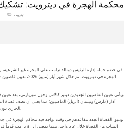
محكمة الهجرة في ديترويت: تشكيك في
ديترويت
في خضم حملة إدارة الرئيس دونالد ترامب على الهجرة غير الشرعية، و
الهجرة في ديترويت، تم خلا
ويأتي تعيين القاضيين الجديدين دينيز كالاس وجون موريارتي، بعد تعيي
آذار (مارس) ونيسان (أبريل) الماضيين؛ مما يعني أن نصف قضاة المح
الجاري دون أن تكون لديهم أية خبرة تُذكر على نطاق محاكم الهجرة.
ويتبوأ القضاة الجدد مقاعدهم في وقت تواجه فيه محاكم الهجرة في جميع أ
المئات من القضاة خلال عام واحد، بينما تمضي إدارة ترامب قُدماً في