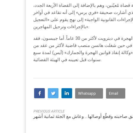
قضاة مُعيّنين، وهم بالإضافة إلى القضاة الأربعة الجدد،
لذي أشارت صحيفة «فري برس» إلى أنه تقاعد في أواخر
إجراءات القانونية الواجبة» إلى نهج يقوم على «التعجيل
بالإجراءات وترحيل المهاجرين».
وقبل تعيينه في سلك القضاء، عمل باروتش محامياً خاصاً في محكمة الهجرة في ديترويت لأكثر من 30 عاماً. أما جيبسون، فقد
رة؛ في حين شغلت هانسن منصب قاضية لأكثر من عقد من
وكالة إنفاذ قوانين الهجرة والجمارك» (آيس) لمدة سبع
سنوات قبل تعيينه في الهيئة القضائية.
Whatsapp
Email
PREVIOUS ARTICLE
ق صاحبته وقطّع أوصالها .. وعاش مع الجثة ثمانية أشهر