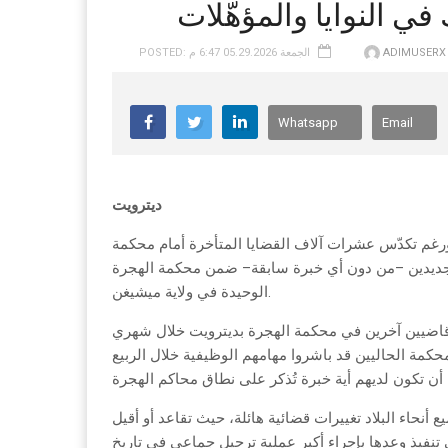
 النوايا والمؤهّلات
ADIMUSERX
POSTED: الجمعة 05.29.2026 6:47 م
Whatsapp
Email
ديترويت
رغم تكدّس عشرات آلاف القضايا المتأخرة أمام محكمة
ل شهر أيار (مايو) 2026، تعيين قاضيين جديدين –من دون أي خبرة سابقة– ضمن محكمة الهجرة
الوحيدة في ولاية ميشيغن.
ن قاضيين آخرين في محكمة الهجرة بديترويت خلال شهري
كمة الحاليين قد باشروا مهامهم الوظيفية خلال الربيع
نحاء البلاد تغييرات قضائية هائلة، حيث تقاعد أو أقيل
 تنفيذ وعدها بإجراء أكبر عملية ترحيل جماعي في تاريخ