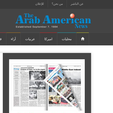
عن الناشر
من نحن؟
للإعلان
محليات
اميركا
عربيات
آراء
ق