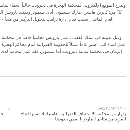
ويُدرج الموقع الإلكتروني لمحكمة الهجرة في ديترويت حالياً أسماء ثمانية 
كلّ من: كاثرين هانسن، مارك جيبسون، أيان سيمونز وديفيد باروتش ا
العام الماضي بسبب قيام إدارة ترامب بتحويل التركيز من مبدأ «ال
عمل لمدة اثني عشر عاماً ممثلاً للحكومة الفدرالية أمام محاكم الهج
الزمان في محكمة مدينة ديترويت. أما سيمونز، فقد عمل محامياً لدى «
NEXT ARTICLE
بقرار من محكمة الاستئناف الفدرالية.. هامترامك تمنع افتتاح
خن
المزيد من متاجر الماريوانا ضمن حدودها