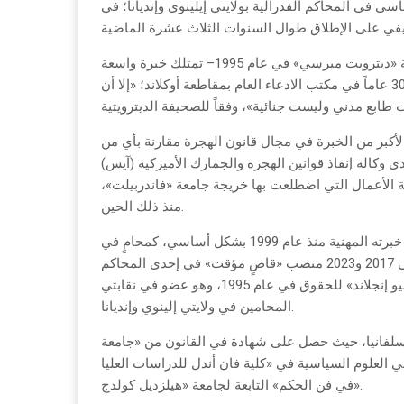
 في المحاكم الفدرالية بولايتي إيلينوي وإنديانا؛ في
وأشارت «فري برس» إلى أن كالاس –وهي خريجة كلية الحقوق بجامعة «ديترويت ميرسي» في عام 1995– تمتلك خبرة واسعة
في المحاكم الجنائية بولاية ميشيغن من خلال عملها لما يقرب من 30 عاماً في مكتب الادعاء العام بمقاطعة أوكلاند؛ «إلا أن
أكبر من الخبرة في مجال قانون الهجرة مقارنة بأي من
وكالة إنفاذ قوانين الهجرة والجمارك الأميركية (آيس)
 أنه ليس من الواضح طبيعة الأعمال التي اضطلعت بها خريجة جامعة «فاندربيلت»،
منذ ذلك الحين.
أما كريستوفر كوبر، الذي صدر قرار تعيينه في شهر أبريل، فتتركز خبرته المهنية منذ عام 1999 بشكل أساسي، كمحامٍ في
المحاكم الفدرالية بولايتي إنديانا وإيلينوي، كما شغل ما بين عامي 2017 و2023 منصب «قاضٍ مؤقت» في إحدى المحاكم
المحلية بولاية إنديانا، وهو حاصل على شهادة في القانون من كلية «نيو إنجلاند» للحقوق في عام 1995، وهو عضو في نقابتي
المحامين في ولايتي إلينوي وإنديانا.
نسلفانيا، حيث حصل على شهادة في القانون من «جامعة
في صيف عام 2021 دراسة الدكتوراه في العلوم السياسية في «كلية فان أندل للدراسات العليا
في فن الحكم» التابعة لجامعة «هيلزديل كولدج».