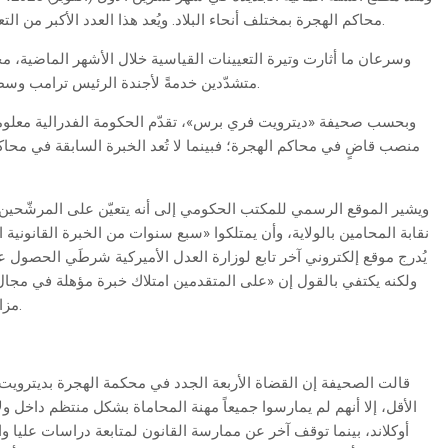
محاكم الهجرة بمختلف أنحاء البلاد. ويُعد هذا العدد الأكبر من التعيينات خلال عام واحد عبر تاريخ محاكم الهجرة الأميركية.
وسرعان ما أثارت وتيرة التعيينات القياسية خلال الأشهر الماضية، م
متشدّدين خدمةً لأجندة الرئيس ترامب وسط تشكيك متزايد في آلية اختيار القضاة الجدد ومؤهلاتهم.
وبحسب صحيفة «ديترويت فري برس»، تقدّم الحكومة الفدرالية معلوم
منصب قاضٍ في محاكم الهجرة؛ فبينما لا تُعد الخبرة السابقة في محاكم الهج
ويشير الموقع الرسمي للمكتب الحكومي إلى أنه يتعيّن على المرشّحين 
نقابة المحامين بالولاية، وأن يمتلكوا «سبع سنوات من الخبرة القانونية 
يُدرج موقع إلكتروني آخر تابع لوزارة العدل الأميركية شرطَي الحصول عل
ولكنه يكتفي بالقول إن «على المتقدمين امتلاك خبرة مؤهلة في مج
مزاولة المهنة»، دون أن يحدد إطاراً زمنياً مدته سبع سنوات.
الأقل، إلا أنهم لم يمارسوا جميعاً مهنة المحاماة بشكل منتظم داخل و
أوكلاند، بينما توقف آخر عن ممارسة القانون لمتابعة دراسات عليا