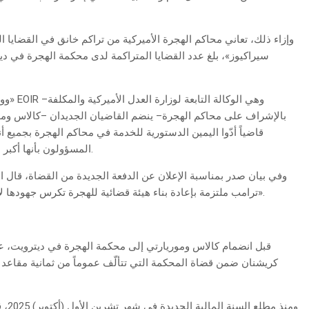
وإزاء ذلك، تعاني محاكم الهجرة الأميركية من تراكم خانق في القضايا ا
ووفقا
المسؤولون بأنها أكبر دفعة من قضاة الهجرة الجدد في تاريخ الولايات المتحدة.
وفي بيان صدر بمناسبة الإعلان عن الدفعة الجديدة من القضاة، قال الق
ترامب ملتزمة بإعادة بناء هيئة قضائية للهجرة تكرس جهودها لإعادة إرساء سيادة القانون داخل نظام الهجرة في بلادنا».
قبل انضمام كالاس وموريارتي إلى محكمة الهجرة في ديترويت، عيّن
كريشنان ضمن قضاة المحكمة التي تتألّف عموماً من ثمانية مقاعد