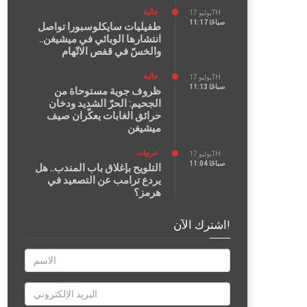
جالية
يوليو 17TH
11:17 صباحًا
طفيليات سايكلوسبورا تواصل
انتشارها الوبائي في ميشيغن..
والخسّ في قفص الاتّهام
جالية
يوليو 17TH
11:13 صباحًا
ظروف جوية مستوحاة من
الجحيم: الحرّ الشديد ودخان
حرائق الغابات يعكّران صيف
ميشيغن
عربيات
يوليو 17TH
11:04 صباحًا
التلويح بإغلاق باب المندب.. هل
يردع ترامب عن التصعيد في
هرمز؟
اشترك الآن!