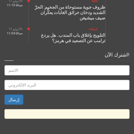
جالية
يوليو 17TH
11:13 صباحًا
ظروف جوية مستوحاة من الجحيم: الحرّ
الشديد ودخان حرائق الغابات يعكّران
صيف ميشيغن
عربيات
يوليو 17TH
11:04 صباحًا
التلويح بإغلاق باب المندب.. هل يردع
ترامب عن التصعيد في هرمز؟
اشترك الآن!