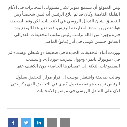
ومن المتوقع أن يستمع ميولر لكبار مسؤولي المخابرات في الأيام
القليلة القادمة. وكان قد تم إبلاغ الرئيس أنه ليس شخصياً رهن
التحقيق بشأن التدخل الروسي في الانتخابات. لكن وفقا لصحيفة
«واشنطن بوست» المعارضة للرئيس، فقد تغير هذا الوضع بعد
فترة وجيزة من إقالة ترامب رئيس مكتب التحقيقات الفدرالي
السابق جيمس كومي في أيار (مايو) الماضي.
ووردت أنباء التحقيقات الجديدة في صحيفة «واشنطن بوست» ثم
في «نيويورك تايمز» و«وول ستريت جورنال»، واستندت
المطبوعات الثلاثة إلى «مصادرها الخاصة» دون الكشف عنها.
وقالت صحيفة واشنطن بوست إن قرار مولر التحقيق بسلوك
الرئيس ترامب هو نقطة تحول كبرى في التحقيق الذي ركز حتى
الآن على التدخل الروسي في موضوع الانتخابات.