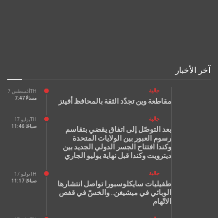
آخر الأخبار
جالية
أغسطس 7TH
7:47 مساءً
مقاطعة وين تجدّد الثقة بالمحافظ أفينز
جالية
يوليو 17TH
11:46 صباحًا
بعد التوصّل إلى اتفاق يقضي بتقاسم
رسوم العبور بين الولايات المتحدة
وكندا افتتاح الجسر الدولي الجديد بين
ديترويت وكندا قبل نهاية يوليو الجاري
جالية
يوليو 17TH
11:17 صباحًا
طفيليات سايكلوسبورا تواصل انتشارها
الوبائي في ميشيغن.. والخسّ في قفص
الاتّهام