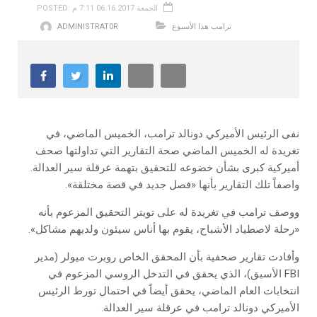
POSTED: الجمعة 06.16.2017 7:11 م
ترامب هذا الأسبوع
ADMINISTRAT0R
نفى الرئيس الأميركي دونالد ترامب، الخميس الماضي، في
تغريدة له الخميس الماضي صحة التقارير التي تداولتها صحف
أميركية كبرى بشأن خضوعه للتحقيق بتهمة عرقلة سير العدالة.
واصفاً تلك التقارير بأنها «فصل جديد في قصة مختلقة».
ووصف ترامب في تغريدة له على تويتر التحقيق المزعوم بأنه
«رحلة لاصطياد الأشباح، يقوم بها أناس سيئون ولديهم مشاكل».
وأفادت تقارير صحفية بأن المحقق الخاص روبرت ميولر (مدير
FBI الأسبق)، الذي يحقق في التدخل الروسي المزعوم في
انتخابات العام الماضي، يحقق أيضاً في احتمال تورط الرئيس
الأميركي دونالد ترامب في عرقلة سير العدالة.