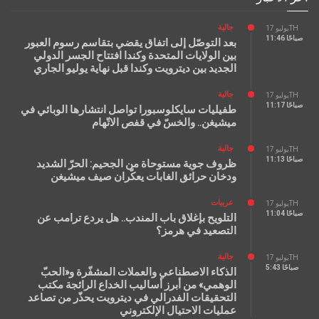
جالية
يوليو 17TH
11:46 صباحًا
بعد التوصّل إلى اتفاق يقضي بتقاسم رسوم العبور
بين الولايات المتحدة وكندا افتتاح الجسر الدولي
الجديد بين ديترويت وكندا قبل نهاية يوليو الجاري
جالية
يوليو 17TH
11:17 صباحًا
طفيليات سايكلوسبورا تواصل انتشارها الوبائي في
ميشيغن.. والخسّ في قفص الاتّهام
جالية
يوليو 17TH
11:13 صباحًا
ظروف جوية مستوحاة من الجحيم: الحرّ الشديد
ودخان حرائق الغابات يعكّران صيف ميشيغن
عربيات
يوليو 17TH
11:04 صباحًا
التلويح بإغلاق باب المندب.. هل يردع ترامب عن
التصعيد في هرمز؟
جالية
يوليو 17TH
5:43 صباحًا
الذكاء الاصطناعي والعملات المشفّرة و«الحبّ
الوهمي» من أبرز أساليب الخداع الرائجة مكتب
التحقيقات الفدرالي في ديترويت يحذّر من تصاعد
عمليات الاحتيال الإلكتروني