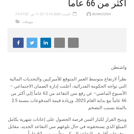
أكثر من 66 عاماً
ADIMUSERX
POSTED: السبت 12.14.2024 11:52 ص
منوعات
واشنطن
نظراً لارتفاع متوسط ​​العمر المتوقع للأميركيين والتحديات المالية
التي تواجه الحكومة الفدرالية، أعلنت إدارة الضمان الاجتماعي –
الأسبوع الماضي– عن رفع سن التقاعد من 62 عاماً إلى أكثر من
66 عاماً مع بداية العام 2025، وزيادة قيمة المدفوعات بنسبة 2.5
بالمئة بسبب التضخم.
ويتيح القرار لكبار السن فرصة الحصول على إعانات شهرية بكامل
المبلغ الذي يستحقونه في حال بلوغهم سن التقاعد الجديد، مقابل
مدفوعات أقل في التقاعد المبكر بدءاً من سن 62 عاماً.