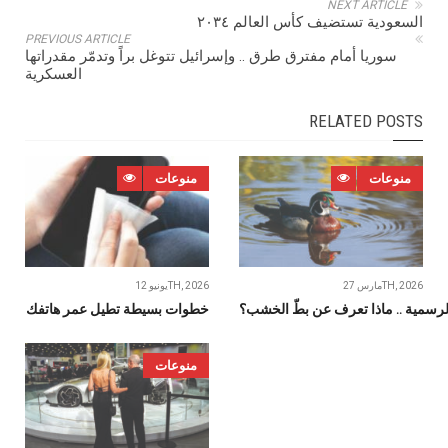
NEXT ARTICLE
السعودية تستضيف كأس العالم ٢٠٣٤
PREVIOUS ARTICLE
سوريا أمام مفترق طرق .. وإسرائيل تتوغل براً وتدمّر مقدراتها
العسكرية
RELATED POSTS
منوعات
منوعات
مارس 27TH, 2026
يونيو 12TH, 2026
لرسمية .. ماذا تعرف عن بطّ الخشب؟
خطوات‭ ‬بسيطة‭ ‬تطيل‭ ‬عمر‭ ‬هاتفك
منوعات