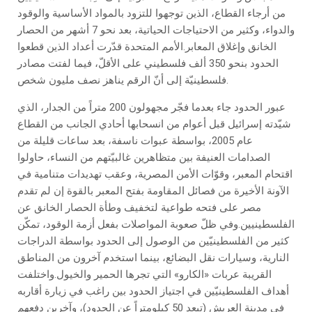
من أرجاء القطاع، الذين توجهوا للتزود بالمواد الأساسية والوقود
والدواء، وكثير من الاحتياجات الحياتية، بعد نحو 7 أشهر من الحصار
الخانق وإغلاق المعابر.الأمم المتحدة قدّرت أعداد الذين قطعوا
الحدود بنحو 350 ألف فلسطيني على الأقلّ، فيما لفتت مصادر
فلسطينيّة إلى أنّ الرقم يناهز نصف مليون شخص.
عبور الحدود جاء بعدما فجّر مجهولون 200 متراً من الجدار، الذي
شيّدته إسرائيل قبل أعوام من انسحابها أحادي الجانب من القطاع
عام 2005، بواسطة عبوات ناسفة، بعد ساعات قليلة من
الصدامات العنيفة بين متظاهرين غالبيّتهم من النساء، حاولوا
اقتحام المعبر، وقوّات الأمن المصرية، وعقب تهديدات متنامية في
الآونة الأخيرة من فصائل المقاومة بفتح المعبر بالقوة إن لم تقدم
مصر على فتحه طواعية لتخفيف وطأة الحصار الخانق عن
الفلسطينيين.وفي ظلّ صعوبة المواصلات بفعل أزمة الوقود، تمكّن
كثير من الفلسطينيّين من الوصول إلى الحدود بواسطة الدراجات
النارية، وسيارات نقل البضائع، بينما استخدم آخرون من المناطق
القريبة عربات «الكارو» التي تجرها الحمير والخيول.واختلفت
أهداف الفلسطينيّين في اجتياز الحدود بين راغب في زيارة أقاربه
في مدينة العريش (تبعد 50 كيلومتراً عن الحدود)، وآخرين دفعهم