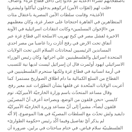
باصطحابهم لشراء الأغذية ثم عادوا إلى داخل قطاع غزة». وأضاف:
«قلت لهم (لقوّات الأمن) اتركوهم يدخلون ليأكلوا وليشتروا
الأغذية». وقامت سلطات الأمن المصرية باعتقال مئات
المتظاهرين في القاهرة احتجاجا على حصار غزة، وكان معظمهم
من «الإخوان المسلمين».وكانت انتقادات اسرائيلية في الآونة
الاخيرة لفشل مصر في كبح تهريب الاسلحة الي قطاع غزة عبر
أنفاق تحت الارض في رفح أثارت ردا غاضبا من مصر احدي
المساندين الرئيسيين لمحادثات السلام التي تحث الولايات
المتحدة اسرائيل والفلسطينيين علي اجرائها. وكان رئيس الوزراء
الاسرائيلي ايهود أولمرت قال ان اٍسرائيل ليست لديها نية للتسبب
في أزمة انسانية في قطاع غزة ولكنها ستحرم الفلسطينيين في
القطاع من السلع الكمالية ما دام اطلاق الصواريخ مستمرا. كما
أعربت الولايات المتّحدة عن قلقها بشأن التطوّرات عند معبر رفح.
وقال مساعد المتحدّث باسم وزارة الخارجيّة الأميركيّة، توم
كايسي: «نحن قلقون من الوضع، وبصراحة أعرف أنّ المصريّين
قلقون أيضاً»، مشيراً إلى أنّ مساعد وزيرة الخارجيّة الأميركيّة
دايفيد ولش تحدّث مع السلطات المصريّة في هذا الموضوع، إلا أنّه
لم يذكر أيّ تفاصيل.وفيما أكّد رئيس «حكومة الطوارئ»
الفلسطينيّة سلام فياض، في ختام مباحثات في برلين، ضرورة أن