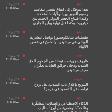
جالية
يوليو 17TH
11:46 صباحًا
بعد التوصّل إلى اتفاق يقضي بتقاسم
رسوم العبور بين الولايات المتحدة
وكندا افتتاح الجسر الدولي الجديد بين
ديترويت وكندا قبل نهاية يوليو الجاري
جالية
يوليو 17TH
11:17 صباحًا
طفيليات سايكلوسبورا تواصل انتشارها
الوبائي في ميشيغن.. والخسّ في قفص
الاتّهام
جالية
يوليو 17TH
11:13 صباحًا
ظروف جوية مستوحاة من الجحيم: الحرّ
الشديد ودخان حرائق الغابات يعكّران
صيف ميشيغن
عربيات
يوليو 17TH
11:04 صباحًا
التلويح بإغلاق باب المندب.. هل يردع
ترامب عن التصعيد في هرمز؟
جالية
يوليو 17TH
5:43 صباحًا
الذكاء الاصطناعي والعملات المشفّرة
و«الحبّ الوهمي» من أبرز أساليب