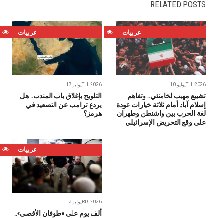
RELATED POSTS
عربيات
عربيات
يوليو 10TH, 2026
يوليو 17TH, 2026
تشييع مهيب لخامنئي.. وتفاهم
التلويح بإغلاق باب المندب.. هل
إسلام آباد أمام ثلاثة خيارات عودة
يردع ترامب عن التصعيد في
لغة الحرب بين واشنطن وطهران
هرمز؟
على وقع التحريض الإسرائيلي
عربيات
يوليو 3RD, 2026
ألف يوم على «طوفان الأقصى»..