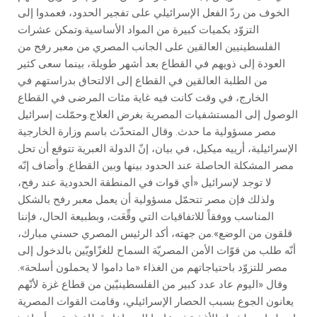
الخوف من ردّ الفعل الإسرائيلي على تفجير الحدود، فعمدوا إلى
التزوّد بكميات كبيرة من المواد الأساسية.وتمكن عشرات
الفلسطينيين العالقين على الجانب المصري من معبر رفح من
العودة إلى ذويهم في القطاع بعد أشهر طويلة، بينما سعى كثير
من الطلبة العالقين في القطاع إلى الالتحاق بدراستهم في
الخارج، في وقت كانت فيه غاية مئات المرضى في القطاع
الوصول إلى المستشفيات المصرية بغرض العلاج.وحمّلت إسرائيل
مصر مسؤولية ما حدث. وقال المتحدّث باسم وزارة الخارجية
الإسرائيلية، أرييه ميكيل، في بيان، إنّ الدولة العبرية تتوقع أن تحل
مصر المشكلة الحاصلة عند الحدود بينها وبين القطاع. وأضاف إنّه
لا توجد لإسرائيل «أي قوات في المنطقة الحدودية عند رفح،
ولذلك فإن مصر تتحمّل مسؤولية أن يعمل معبر رفح بالشكل
المناسب ووفقاً للاتفاقيات التي وقِّعَت، وبطبيعة الحال، فإننا
قلقون من الوضع».من جهته، أكد الرئيس المصري حسني مبارك،
أنّه طلب من قوّات الأمن المصريّة السماح للغزّاويّين بالدخول إلى
مصر للتزوّد باحتياجاتهم من الغذاء «ما داموا لا يحملون أسلحة».
وقال «اليوم عاد عدد كبير من الفلسطينيّين من قطاع غزة لأنّهم
يعانون الجوع بسبب الحصار الإسرائيلي، وقامت القوات المصرية