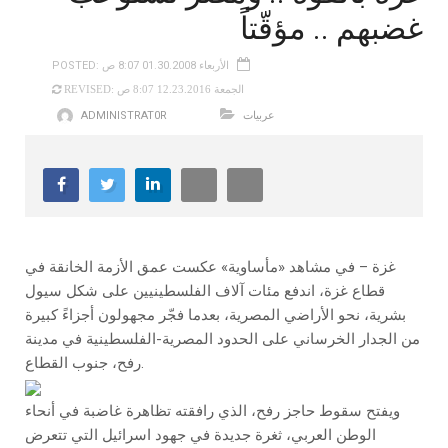
غضبهم .. مؤقّتاً
POSTED: الأربعاء 01.30.2008 8:07 ص
REVISED: الجمعة 12.23.2016 8:07 ص
عربيات
ADMINISTRAT0R
غزة – في مشاهد «مأساوية» عكست عمق الأزمة الخانقة في
قطاع غزة، اندفع مئات آلاف الفلسطينيين على شكل سيول
بشرية، نحو الأراضي المصرية، بعدما فجّر مجهولون أجزاءً كبيرة
من الجدار الخرساني على الحدود المصرية-الفلسطينية في مدينة
رفح، جنوب القطاع.
ويفتح سقوط حاجز رفح، الذي رافقته تظاهرة غاضبة في أنحاء
الوطن العربي، ثغرة جديدة في جهود اسرائيل التي تتعرض