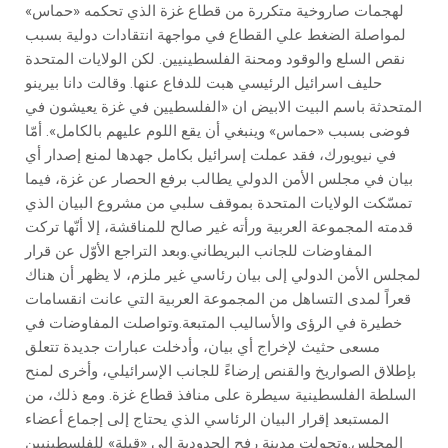
لهجمات صاروخية متكررة من قطاع غزة الذي تحكمه «حماس»
لمواصلة الضغط علي القطاع في مواجهة انتقادات دولية بسبب
نقص السلع والوقود ومحنة الفلسطينيين. لكن الولايات المتحدة
حليف اسرائيل الرئيسي هبت للدفاع عنها. وقالت دانا بيرينو
المتحدثة باسم البيت الابيض ان «الفلسطيين في غزة يعيشون في
فوضى بسبب «حماس» وينبغي أن يقع اللوم عليهم بالكامل». أمّا
في نيويورك، فقد عملت إسرائيل بكامل جهدها لمنع إصدار أي
بيان في مجلس الأمن الدولي يطالب برفع الحصار عن غزة، فيما
تمسّكت الولايات المتحدة بموقف سلبي من مشروع البيان الذي
قدمته المجموعة العربية ورأته غير صالح للمناقشة، إلا أنّها تركت
المفاوضات للجانب البريطاني.وبعد التراجع الأوّل عن قرار
لمجلس الأمن الدولي إلى بيان رئاسي غير ملزم، لا يظهر أن هناك
قعراً لمدى التساهل من المجموعة العربية التي عانت انقسامات
خطيرة في الرؤى والأساليب المتبعة.وتواصلت المفاوضات في
مسعى حثيث لإخراج أي بيان، وأدخلت عبارات جديدة تتعلق
بإطلاق الصواريخ والقنص إرضاءً للجانب الإسرائيلي، وأخرى لمنح
السلطة الفلسطينية سيطرة على منافذ قطاع غزة. ومع ذلك، من
المستبعد إقرار البيان الرئاسي الذي يحتاج إلى إجماع أعضاء
المجلس.وتحولت مدينة رفح الحدودية إلى «قِبلة» للفلسطينيين