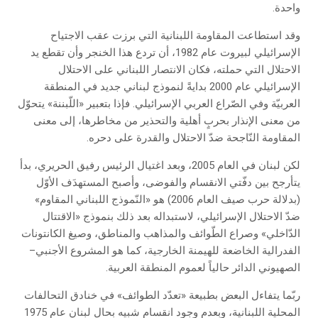
واحدة.
وقد استطاعت المقاومة اللبنانية التي برزت عقب الاجتياح
الإسرائيلي لبيروت عام 1982، أن تردع هذا الخنجر وأن تقطع يد
الاحتلال التي حملته، فكان الانتصار اللبناني على الاحتلال
الإسرائيلي عام 2000 بدايةً لنموذج لبناني جديد في المنطقة
العربيّة وفي الصّراع العربي الإسرائيلي. فإذا بتعبير «اللّبننة» يتحوّل
من معنى الإنذار بحربٍ أهلية والتحذير من مخاطرها، إلى معنى
المقاومة النّاجحة ضدّ الاحتلال والقدرة على دحره.
لكن لبنان في العام 2005، وبعد اغتيال الرئيس رفيق الحريري، بدأ
يتأرجح بين دفّتي الانقسام والفوضى، وأصبح المستهدَف الأوّل
(بدلالة حرب صيف العام 2006) هو «النّموذج اللبناني المقاوم»
ضدّ الاحتلال الإسرائيلي، لاستبداله بعد ذلك بنموذج «الاقتتال
الدّاخلي» وصراع الطّوائف والمذاهب والمناطق، وصيغ الكانتونات
الفدرالية الخاضعة للهيمنة الخارجية، كما هو المشروع الأجنبي–
الصهيوني الدائر حالياً لعموم المنطقة العربية.
ربّما يتفاءل البعض بطبيعة «تعدّد الطوائف» في خنادق التحالفات
المحلية اللبنانية، وبعدم وجود انقسام شبيه بحال لبنان عام 1975