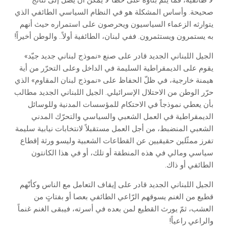
لا طائفية، فما يتمّ بناؤه على خطأ لا يمكن أن يصل إلى نتائج
صحيحة. وأساس المشكلة هو في النظام السياسي الطائفي الذي
يتوارثه الزعماء السياسيون ويحرصون على استمراره حيث أنهم
به يستمرون ويستثمرون. ففي لبنان، الطائفية أولاً.. والوطن أخيراً!
الجيل اللبناني الجديد قادر على صنع «نموذج لبناني جديد جيّد»
يقوم على الديمقراطية السليمة في الداخل وعلى التحرّر من أية
هيمنة خارجية، في ظلّ الحفاظ على «نموذج لبنان المقاوم» الذي
حرّر الوطن من الاحتلال الإسرائيلي. الجيل اللبناني الجديد مطالب
بأن يعطي نموذجاً في الاحتكام للمؤسسات المدنية وللوسائل
الديمقراطية في العمل الشعبي والسياسي والتحرّك المدني
الشعبي المنضبط، من أجل العمل مستقبلاً لانتخابات نيابية سليمة
تفرز ممثّلين حقيقيين عن القطاعات الشعبية وليسو ورثة إقطاع
سياسي ومالي في هذه المنطقة أو تلك، أو في هذا الكانتون
الطائفي أو ذاك.
الجيل اللبناني الجديد قادر على إيقاف التعامل مع الناس وكأنّهم
قطيع من الغنم يسوقهم الرّاعي الطائفي بعصا أو بفتاتٍ من
العشب، ثمّ يورث القطيع لمن بعده في أسرته، فيبقى الغنم غنماً
والراعي راعياً!