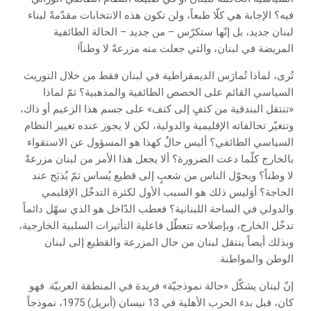
فيه؟ الإجابة هي كلّا طبعاً، ولن تكون هذه الانتخابات مقدّمةً لبناء
لبنان جديد، بل إنّها ستكرّس – من جديد – الحالة الطائفية
المريضة في لبنان، والتي جعلت منه مزرعةً لا وطناً!
تُرى، لماذا تُمارَس الديمقراطية في لبنان فقط من خلال التوريث
السياسي القائم على الحصص الطائفية والمذهبية؟ ثمّ لماذا
«تنتقل البندقية من كتفٍ إلى كتف» على جسم هذا الزعيم أو ذاك،
وتتغيّر تحالفاته الإقليمية والدولية، لكن لا يجوز عنده تغيير النظام
السياسي الطائفي؟ أليس حالٌ كهذا هو المسؤول عن الاستقواء
بالخارج كلّما دعت الضرورة؟ ألا يجعل هذا الأمر من لبنان مزرعةً
لا وطناً؟ ويحوّل الناس من شعبٍ إلى قطيع يُساس ثمّ يُذبَح عند
الحاجة؟ أوَليس ذلك هو السبب الأول لكثرة التدخّل الإقليمي
والدولي في الساحة اللبنانية؟ فعطب الدّاخل هو الذي سهّل دائماً
تدخّل الخارج، وبإصلاحه تتعطّل فاعلية التأثيرات السلبية الخارجية،
وبذلك أيضاً ينتقل لبنان من حال المزرعة والقطيع إلى لبنان
الوطن والمواطنة.
إنّ لبنان يشكّل «حالة نموذجيّة» فريدة في المنطقة العربيّة. فهو
كان، قبل بدء الحرب الأهلية في 13 نيسان (أبريل) 1975، نموذجاً