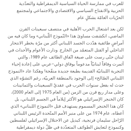
للعرب في ممارسة الحياة السياسية الديمقراطية والتعدّدية
الحزبية والانفتاح السياسي والاقتصادي والاجتماعي ولمجتمع
الحرّيات العامّة بشكلٍ عام.
لكن بعد اشتعال الحرب الأهلية في منتصف سبعينات القرن
الماضي، انكشفت مساوئ هذا «النّموذج اللّبناني» وما كان فيه من
أمراضٍ طائفية هدّدت الجسد اللبناني أكثر من مرّة بخطر الانتحار
الداخلي أو القتل المتعمّد من الخارج. ودارت الأعوام والأحداث في
لبنان حتّى رست على صيغة اتّفاق الطائف عام 1989، والتي
أثمرت وفاقاً لبنانيّاً مدعوماً بوفاق دولي–عربي على إعادة إحياء
التجربة اللبنانيّة القديمة بطبعة جديدة منقّحة! وهكذا عاد «النموذج
اللبناني الصّالح» إلى الوجود بالمنطقة العربيّة، رغم التشوّه الذي
حدث له بفعل سنوات الحرب في عقديْ السبعينات والثمانينات
وعلى مدار ربع قرن من الزمن (من العام 1975 إلى العام 2000)،
كان الخنجر الإسرائيلي هو الأكثر إيلاماً في الجسم اللبناني، بل
كان هذا الخنجر المسموم يستهدف قتل «النموذج اللبناني» الذي
أعطاه، عام 1974 من على منبر الأمم المتّحدة الرئيس اللبناني
الرّاحل سليمان فرنجية، كبديل عن الاحتلال الإسرائيلي لفلسطين
وكنموذج لتعايش الطوائف المتعدّدة في ظلّ دولة ديمقراطية