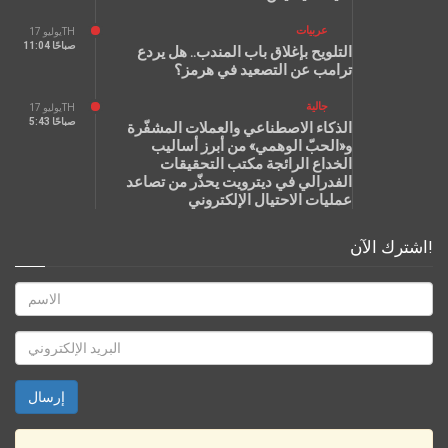
عربيات
يوليو 17TH
11:04 صباحًا
التلويح بإغلاق باب المندب.. هل يردع
ترامب عن التصعيد في هرمز؟
جالية
يوليو 17TH
5:43 صباحًا
الذكاء الاصطناعي والعملات المشفّرة
و«الحبّ الوهمي» من أبرز أساليب
الخداع الرائجة مكتب التحقيقات
الفدرالي في ديترويت يحذّر من تصاعد
عمليات الاحتيال الإلكتروني
اشترك الآن!