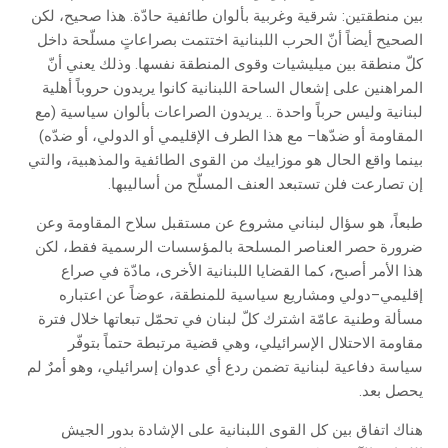
بين منطقتين: شرقية وغربية بألوان طائفية حادّة. هذا صحيح، لكن
الصحيح أيضاً أنّ الحرب اللبنانية اختتمت بصراعاتٍ مسلّحة داخل
كلّ منطقة بين ميليشيات وقوى المنطقة نفسها. وذلك يعني أنّ
المراهنين على إشعال الساحة اللبنانية كانوا يريدون حروباً أهلية
لبنانية وليس حرباً واحدة .. يريدون الصراعات بألوان سياسية (مع
المقاومة أو ضدّها– مع هذا الطرف الإقليمي أو الدولي، أو ضدّه)
بينما واقع الحال هو موزاييك من القوى الطائفية والمذهبية، والتي
إن تصارعت فلن تستبعد العنف المسلّح من أساليبها.
طبعاً، هو سؤال لبناني مشروع عن مستقبل سلاح المقاومة وعن
ضرورة حصر العناصر المسلحة بالمؤسسات الرسمية فقط، لكن
هذا الأمر أصبح، كما القضايا اللبنانية الأخرى، مادّة في صراع
إقليمي–دولي ومشاريع سياسية للمنطقة، عوضاً عن اعتباره
مسألة وطنية عامّة اشترك كلّ لبنان في تحمّل تبعاتها خلال فترة
مقاومة الاحتلال الإسرائيلي، وهي قضية مرتبطة حتماً بتوفّر
سياسة دفاعية لبنانية تضمن ردع أي عدوان إسرائيلي، وهو أمرٌ لم
يحصل بعد.
هناك اتفاق بين كل القوى اللبنانية على الإشادة بدور الجيش