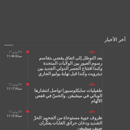
آخر الأخبار
جالية
يوليو 17TH
11:46 صباحًا
بعد التوصّل إلى اتفاق يقضي بتقاسم
رسوم العبور بين الولايات المتحدة
وكندا افتتاح الجسر الدولي الجديد بين
ديترويت وكندا قبل نهاية يوليو الجاري
جالية
يوليو 17TH
11:17 صباحًا
طفيليات سايكلوسبورا تواصل انتشارها
الوبائي في ميشيغن.. والخسّ في قفص
الاتّهام
جالية
يوليو 17TH
11:13 صباحًا
ظروف جوية مستوحاة من الجحيم: الحرّ
الشديد ودخان حرائق الغابات يعكّران
صيف ميشيغن