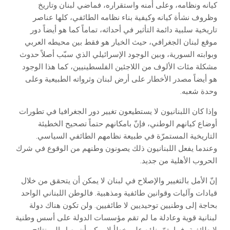
كيانه ونظامه، وعلى أمنه واستقراره، فماضي لبنان وتاريخ
وظروف نشأة كيانه وكيفية بناء نظامه الطائفي، كلها عناصر
تاريخية سلبية دائمة التأثير في أحداثه، تماماً كما هو أيضاً دور
موقع لبنان الجغرافي، حيث الخيار هو فقط بين محيطه العربي
وبوابته السورية، وبين الوجود الإسرائيلي الذي سبّب أصلاً حدوث
مشكلة مئات الألوف من اللاجئين الفلسطينيين، كما هذا الوجود
هو أيضاً مصدر الأخطار على أرض لبنان وثرواته الطبيعية وعلى
وحدة شعبه.
وإذا كان اللبنانيون لا يستطيعون تغيير دور الجغرافيا في تطورات
أوضاع كيانهم الوطني، فإنّ بامكانهم حتماً تصحيح الخطيئة
التاريخية المستمرّة في طبيعة نظامهم الطائفي السياسي.
وعندما يفعل اللبنانيون ذلك يصونون وطنهم من الوقوع في شرك
الحروب الأهلية من جديد.
إنّ الأمل بالتغيير والإصلاح في لبنان لا يمكن أن يتحقق من خلال
قيادات وآليات وقوانين طائفية ومذهبية. فالوطن اللبناني الواحد
بحاجة إلى وطنيين توحيديين لا طائفيين. ولن تكون هناك دولة
لبنانية قوية وعادلة ما لم تقم مؤسسات الدولة على أسس وطنية