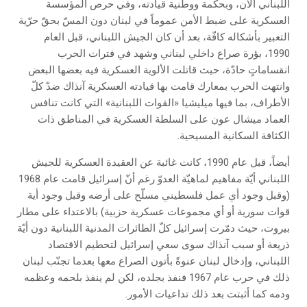
اللبناني الآن، وبحكمة ووطنية قيادته، وفي حرص المؤسسة
العسكرية على ضبط الأمن عموماً في لبنان دون المسّ بحقّ حرّية
التعبير بأشكاله كافّة، بعد أن كان الجيش اللبناني، قبل العام
1990، بؤرة صراع داخلي لبناني وشهد في فترات الحرب
انقساماتٍ حادّة، حيث قاتلت الألوية العسكرية فيه بعضها البعض
وانتهت الحرب بمعارك قامت بها قيادته العسكرية آنذاك ضدّ كلّ
الأطراف، بما فيها ميليشيا «القوات اللبنانية» التي كانت تنافس
العماد ميشال عون على السلطة العسكرية في المناطق ذات
الكثافة السكانية المسيحية.
أيضاً، قبل عام 1990، كانت غائبة عن العقيدة العسكرية للجيش
اللبناني أيّة مفاهيم لماهيّة العدوّ رغم أنّ إسرائيل قامت عام 1968
(وقبل وجود أي عمل فلسطيني مسلّح على أرضه وقبل وجود أية
قوات سورية أو أي مجموعات عسكرية حزبية) بالاعتداء على مطار
بيروت، حيث دمّرت إسرائيل كلّ الطائرات المدنية اللبنانية دون أيّة
ذريعة أو سبب آنذاك سوى سعي إسرائيل لتحطيم الاقتصاد
اللبناني، وإدخال لبنان عنوةً بأتون الصراع معها بعدما تجنّب لبنان
ذلك في حرب عام 1967 فنفذ بجلده، لكن لم ينفذ بلحمه وعظمه
ودمه كما أثبتت بعد ذلك تداعيات الأمور.