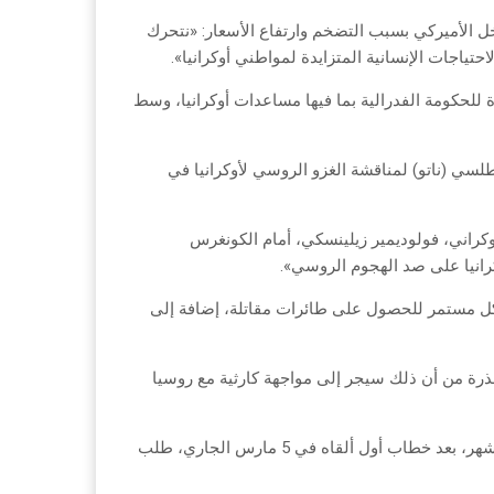
داخل الأميركي بسبب التضخم وارتفاع الأسعار: «نتحرك
حتياجات الإنسانية المتزايدة لمواطني أوكرانيا».
 للحكومة الفدرالية بما فيها مساعدات أوكرانيا، وسط
سي (ناتو) لمناقشة الغزو الروسي لأوكرانيا في
كراني، فولوديمير زيلينسكي، أمام الكونغرس
كرانيا على صد الهجوم الروسي».
ل مستمر للحصول على طائرات مقاتلة، إضافة إلى
ة من أن ذلك سيجر إلى مواجهة كارثية مع روسيا
وخطاب زيلينسكي، الأربعاء الماضي، هو الثاني له أمام الكونغرس هذا الشهر، بعد خطاب أول ألقاه في 5 مارس الجاري، طلب