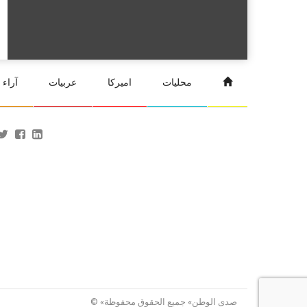
محليات
اميركا
عربيات
آراء
© «صدى الوطن» جميع الحقوق محفوظة