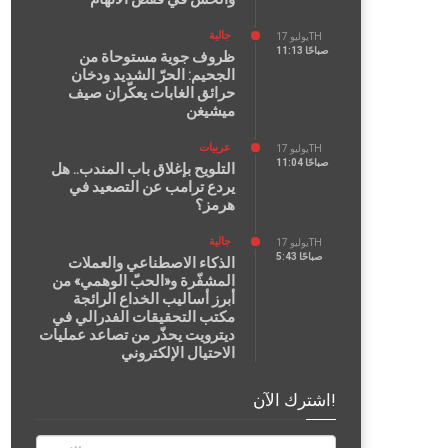
جالية
يوليو 17TH
11:13 صباحًا
ظروف جوية مستوحاة من
الجحيم: الحرّ الشديد ودخان
حرائق الغابات يعكّران صيف
ميشيغن
عربيات
يوليو 17TH
11:04 صباحًا
التلويح بإغلاق باب المندب.. هل
يردع ترامب عن التصعيد في
هرمز؟
جالية
يوليو 17TH
5:43 صباحًا
الذكاء الاصطناعي والعملات
المشفّرة و«الحبّ الوهمي» من
أبرز أساليب الخداع الرائجة
مكتب التحقيقات الفدرالي في
ديترويت يحذّر من تصاعد عمليات
الاحتيال الإلكتروني
اشترك الآن!