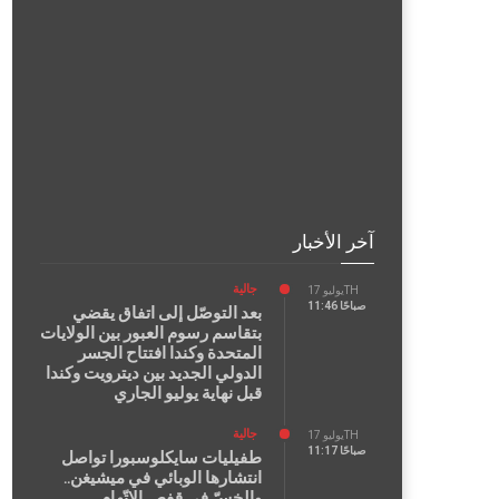
آخر الأخبار
جالية
يوليو 17TH
11:46 صباحًا
بعد التوصّل إلى اتفاق يقضي
بتقاسم رسوم العبور بين الولايات
المتحدة وكندا افتتاح الجسر
الدولي الجديد بين ديترويت وكندا
قبل نهاية يوليو الجاري
جالية
يوليو 17TH
11:17 صباحًا
طفيليات سايكلوسبورا تواصل
انتشارها الوبائي في ميشيغن..
والخسّ في قفص الاتّهام