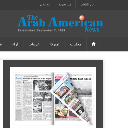
عن الناشر
من نحن؟
للإعلان
محليات
اميركا
عربيات
آراء
ق