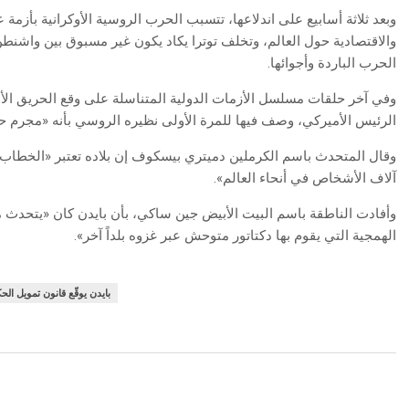
وبعد ثلاثة أسابيع على اندلاعها، تتسبب الحرب الروسية الأوكرانية بأزمة
والاقتصادية حول العالم، وتخلف توترا يكاد يكون غير مسبوق بين واشن
الحرب الباردة وأجوائها.
وفي آخر حلقات مسلسل الأزمات الدولية المتناسلة على وقع الحريق الأوك
الرئيس الأميركي، وصف فيها للمرة الأولى نظيره الروسي بأنه «مجرم حرب
وقال المتحدث باسم الكرملين دميتري بيسكوف إن بلاده تعتبر «الخطاب غي
آلاف الأشخاص في أنحاء العالم».
وأفادت الناطقة باسم البيت الأبيض جين ساكي، بأن بايدن كان «يتحدث من
الهمجية التي يقوم بها دكتاتور متوحش عبر غزوه بلداً آخر».
بايدن يوقّع قانون تمويل الح