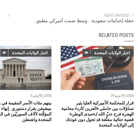
NEXT ARTICLE
حفلة إعدامات سعودية .. وسط صمت أميركي مطبق
RELATED POSTS
اخبار الولايات المتحدة
اخبار الولايات المتحدة
يونيو 29TH, 2026
يوليو 3RD, 2026
قرار للمحكمة الأميركية العليا يثير
بينهم مئات الأسر المقيمة في و
تساؤلات بين حاملي «الغرين كارد» محامية
ميشيغن بقرار دستوري.. إنهاء ا
الهجرة فرح حبّ الله لـ«صدى الوطن»:
المؤقّتة لآلاف السوريّين في ال
قضية جنائية معلّقة قد تحول دون عودتك
المتحدة واشنطن
إلى الولايات المتحدة