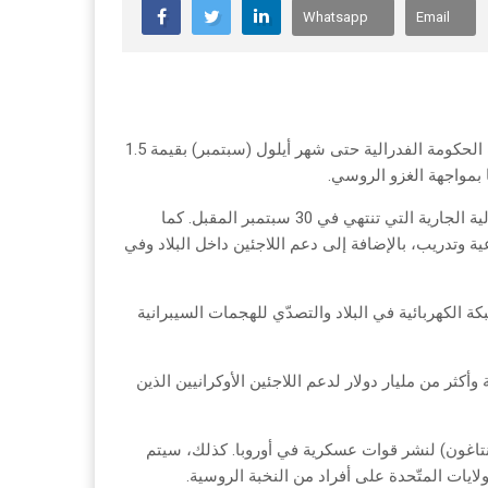
Whatsapp
Email
وقّع الرئيس الأميركي جو بايدن، الأسبوع الماضي، قانوناً لتمويل عمليات الحكومة الفدرالية حتى شهر أيلول (سبتمبر) بقيمة 1.5
ويوفر القانون تمويلاً كافياً لتغطية الإنفاق الفدرالي حتى نهاية السنة المالية الجارية التي تنتهي في 30 سبتمبر المقبل. كما
وتدريب، بالإضافة إلى دعم اللاجئين داخل البلاد وفي
الكهربائية في البلاد والتصدّي للهجمات السيبرانية
ر للمساعدات الإنسانية وأكثر من مليار دولار لدعم اللاجئين الأوكرانيين الذين
الدفاع الأميركية (البنتاغون) لنشر قوات عسكرية في أوروبا. كذلك، سيتم
ايات المتّحدة على أفراد من النخبة الروسية.