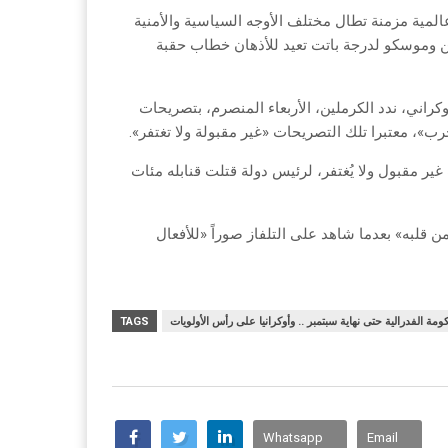
 عالمية مزمنة تطال مختلف الأوجه السياسية والأمنية
طن وموسكو لدرجة باتت تعيد للأذهان خطاب حقبة
راني، ندد الكرملين، الأربعاء المنصرم، بتصريحات
»، معتبرا تلك التصريحات «غير مقبولة ولا تغتفر».
ر مقبول ولا يُغتفر، لرئيس دولة قتلت قنابله مئات
 قلبه» بعدما شاهد على التلفاز صوراً «للأفعال
كومة الفدرالية حتى نهاية سبتمبر .. وأوكرانيا على رأس الأولويات
TAGS
Whatsapp
Email