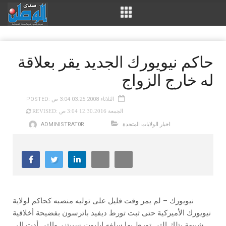
حاكم نيويورك الجديد يقر بعلاقة
له خارج الزواج
POSTED: الثلاثاء 03.25.2008 3:04 ص
REVISED: الجمعة 12.30.2016 3:04 ص
اخبار الولايات المتحدة
ADMINISTRAT0R
نيويورك – لم يمر وقت قليل على توليه منصبه كحاكم لولاية
نيويورك الأميركية حتى ثبت تورط ديفيد باترسون بفضيحة أخلاقية
شبيهة بتلك التي تورط بها سلفه ايليوت سبيتزر والتي أدت إلى