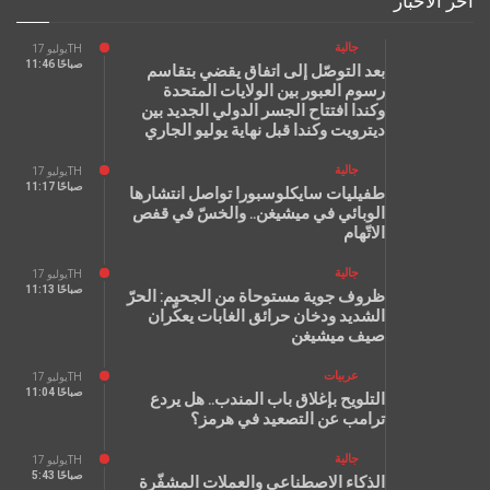
آخر الأخبار
جالية
يوليو 17TH
11:46 صباحًا
بعد التوصّل إلى اتفاق يقضي بتقاسم
رسوم العبور بين الولايات المتحدة
وكندا افتتاح الجسر الدولي الجديد بين
ديترويت وكندا قبل نهاية يوليو الجاري
جالية
يوليو 17TH
11:17 صباحًا
طفيليات سايكلوسبورا تواصل انتشارها
الوبائي في ميشيغن.. والخسّ في قفص
الاتّهام
جالية
يوليو 17TH
11:13 صباحًا
ظروف جوية مستوحاة من الجحيم: الحرّ
الشديد ودخان حرائق الغابات يعكّران
صيف ميشيغن
عربيات
يوليو 17TH
11:04 صباحًا
التلويح بإغلاق باب المندب.. هل يردع
ترامب عن التصعيد في هرمز؟
جالية
يوليو 17TH
5:43 صباحًا
الذكاء الاصطناعي والعملات المشفّرة