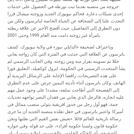
خروجه من منصبه بعدما ثبت تورطه في الحصول على خدمات
إحدى شبكات دعارة. فحاكم نيويورك الجديد وزوجته ميشال قررا
التحدث علنا إلى الصحافة عن الحياة الخاصة لباترسون ولكن من
دون التطرق إلى التفاصيل، حيث أفصح الأخير عن علاقة ربطته
بامرأة غير زوجته دامت منذ العام 1999 وحتى 2001.
وباعتراف لصحيفة «الدايلي نيوز» في ولاية نيويورك، كشف
باترسون عن العلاقة التي حدثت في الفترة التي كان زواجه يعاني
خللا تم تسويته بقرار منه ومن زوجته. وفي الجانب الرسمي لم
يشأ المتحدث الرسمي في الحكومة، ايرول كوكفيلد، التعليق فورا
على هذه التصريحات، رافضا الإجابة على الرسائل البريدية أو
الهاتف. وكان باترسون أثناء تأديته اليمين حرص على عدم التطرق
إلى الفضيحة التي أطاحت سلفه، مشددا على وجود عمل مهم
عليه انجازه، فالرجل الذي يعاني من فقدان البصر تواجهه تحديات
جمة، فهو أول رجل من جذور افريقية يتولى منصب مماثل في
أميركا. واعتبر باترسون في حفل تقلده منصبه الجديد أن ما جرى
رسالة تاريخية للعالم قائلا: «نعيش نفس القيم التي نعلنها ونحن
حكومة قانون ولسنا حكومة أفراد»، على حد قوله. وفي حواره
للصحيفة رأى الحاكم الخامس والخمسون لولاية نيويورك بان