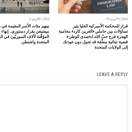
يونيو 29TH, 2026
يوليو 3RD, 2026
قرار للمحكمة الأميركية العليا يثير
بينهم مئات الأسر المقيمة في و
تساؤلات بين حاملي «الغرين كارد» محامية
ميشيغن بقرار دستوري.. إنهاء ا
الهجرة فرح حبّ الله لـ«صدى الوطن»:
المؤقّتة لآلاف السوريّين في ال
قضية جنائية معلّقة قد تحول دون عودتك
المتحدة واشنطن
إلى الولايات المتحدة
LEAVE A REPLY