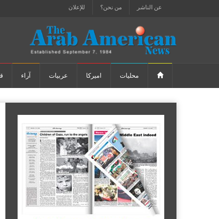
عن الناشر
من نحن؟
للإعلان
محليات
اميركا
عربيات
آراء
ق