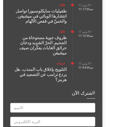
جالية
يوليو 17TH
11:17 صباحًا
طفيليات سايكلوسبورا تواصل
انتشارها الوبائي في ميشيغن..
والخسّ في قفص الاتّهام
جالية
يوليو 17TH
11:13 صباحًا
ظروف جوية مستوحاة من
الجحيم: الحرّ الشديد ودخان
حرائق الغابات يعكّران صيف
ميشيغن
عربيات
يوليو 17TH
11:04 صباحًا
التلويح بإغلاق باب المندب.. هل
يردع ترامب عن التصعيد في
هرمز؟
اشترك الآن!