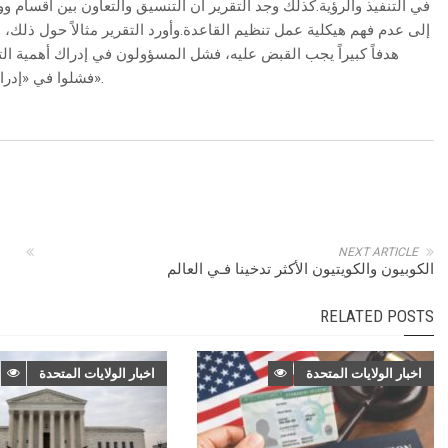
في التنفيذ والرؤية.كذلك وجد التقرير أن التنسيق والتعاون بين أقسام وو
إلى عدم فهم هيكلية عمل تنظيم القاعدة.وأورد التقرير مثالاً حول ذلك، 
هدفاً كبيراً يجب القبض عليه، فشل المسؤولون في إدراك أهمية التق
فشلوا في «إدراك أهمية المؤشرات التي تدل على وجود مخطط إرهابي».
NEXT ARTICLE
الكوبيون والكويتيون الأكثر تدخينا فـي العالم
RELATED POSTS
اخبار الولايات المتحدة
اخبار الولايات المتحدة