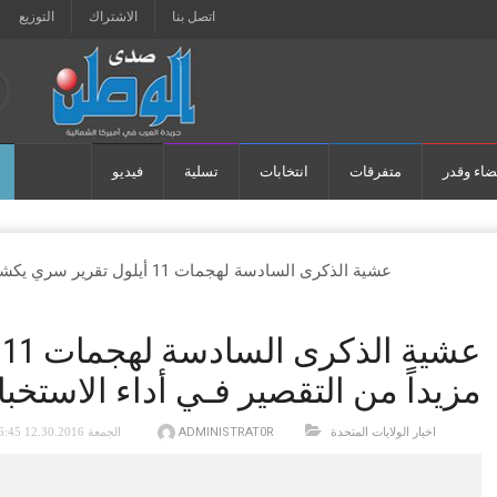
اتصل بنا
الاشتراك
التوزيع
ضاء وقدر
متفرقات
انتخابات
تسلية
فيديو
ع
مزيداً من التقصير فـي أداء الاستخبا
اخبار الولايات المتحدة
ADMINISTRAT0R
REVISED: الجمعة 12.30.2016 6:45 ص