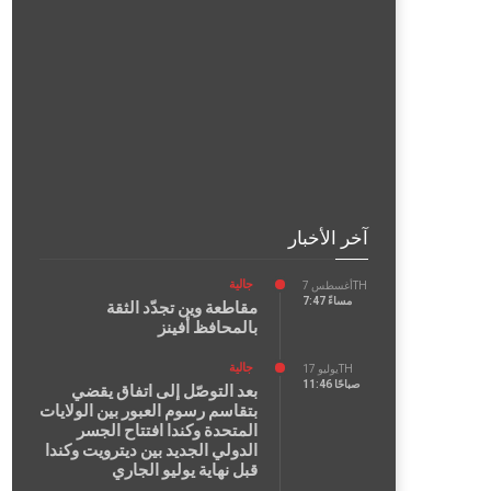
آخر الأخبار
جالية
أغسطس 7TH
7:47 مساءً
مقاطعة وين تجدّد الثقة
بالمحافظ أفينز
جالية
يوليو 17TH
11:46 صباحًا
بعد التوصّل إلى اتفاق يقضي
بتقاسم رسوم العبور بين الولايات
المتحدة وكندا افتتاح الجسر
الدولي الجديد بين ديترويت وكندا
قبل نهاية يوليو الجاري