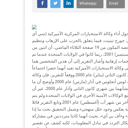
Whatsapp
Email
 أداء وكالة الاستخبارات المركزية الأميركية (سي آي
، جورج تينيت، فيما يتعلق بالحرب على الإرهاب وتنظيم
القاعدة.وجاء في التقرير السري، الذي أعد في العام 2005 وصدر ملخصه المكون من 19 صفحة الثلاثاء الماضي، أن اثنين من
الانتحاريين التسعة عشر، الذين شنوا هجمات الحادي عشر من أيلول (سبتمبر) 2001، ربما كانوا في الولايات المتحدة عندما تم
مات إرهابية.وأشار التقرير إلى أن هذين الشخصين هما
كالة الاستخبارات الأميركية تفيد أنهما حضرا اجتماعاً
للإرهابيين المشتبهين في العاصمة الماليزية، كوالالمبور، في كانون الثاني (يناير) عام 2000.ووفقاً للتقرير، فإن وكالة
الاستخبارات الأميركية علمت أن واحداً منهما على الأقل سافر إلى مدينة لوس أنجلوس في آذار (مارس) عام 2000.وأوضح أن ما
بين 50 إلى 60 شخصاً قرأوا المعلومة التي تحتوي على بيانات السفر بشأنهما بين شهري كانون الثاني وآذار عام 2000، غير أن
الوكالات الأمنية الأخرى في الولايات المتحدة.ولم يتم
وضع المحضار والحازمي على قائمة المراقبة الأميركية إلا في وقت متأخر من شهر آب (أغسطس) عام 2001.وتابع التقرير قائلا
لة يعكس وجود خلل منهجي».وشمل التحقيق بحث ما إذا
» و«أف بي آي»، بحيث أنهما كانتا مترددتين في مشاركة
شكال التردد في تبادل المعلومات، لكنه كشف عن تقصير