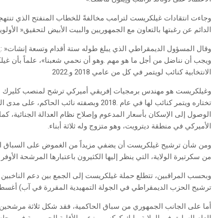
‬الدائم‭ ‬عن‭ ‬رغبتها‭ ‬بالتعاون‭ ‬مع‭ ‬الجمهوريين‭ ‬والبيت‭ ‬الأبيض‭ ‬لتحقيق‭ ‬‮«‬الأولويات‭ ‬المشتركة‮»‬‭.‬
‬الانتخابية‭ ‬كنائب‭ ‬لويتمر‭ ‬في‭ ‬كل‭ ‬من‭ ‬عامي‭ ‬2018‭ ‬و2022‭.‬
‬الأميركي‭ ‬في‭ ‬منطقة‭ ‬ديترويت،‭ ‬وهو‭ ‬متزوج‭ ‬وله‭ ‬ثلاثة‭ ‬أبناء‭.‬
‬من‭ ‬سكرتيرة‭ ‬الولاية،‭ ‬التي‭ ‬ينظر‭ ‬إليها‭ ‬الكثيرون‭ ‬باعتبارها‭ ‬المرشحة‭ ‬الأوفر‭ ‬حظاً،‭ ‬وشريف‭ ‬مقاطعة‭ ‬جينيسي‭ ‬التي‭ ‬تضم‭ ‬مدينة‭ ‬فلنت‭.‬
‬ترشيح‭ ‬الحزب‭ ‬الديمقراطي‭ ‬في‭ ‬الجولة‭ ‬التمهيدية‭ ‬المقررة‭ ‬في‭ ‬آب‭ (‬أغسطس‭) ‬2026‭.‬