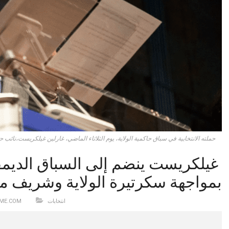
‬نائب‭ ‬حاكم‭ ‬ولاية‭ ‬ميشيغن،‭ ‬غارلين‭ ‬غيلكريست،‭ ‬يوم‭ ‬الثلاثاء‭ ‬الماضي،‭ ‬حملته‭ ‬الانتخابية‭ ‬في‭ ‬سباق‭ ‬حاكمية‭ ‬الولاية
‬2026بمواجهة‭ ‬سكرتيرة‭ ‬الولاية‭ ‬وشريف‭ ‬مقاطعة‭ ‬جينيسي
انتخابات
@ME.COM