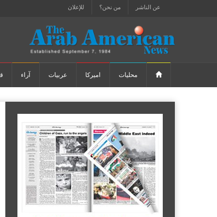
عن الناشر
من نحن؟
للإعلان
محليات
اميركا
عربيات
آراء
ق