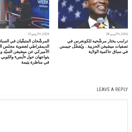
يونيو 28TH, 2026
يوليو 10TH, 2026
ترامب يختار مرشّحيه للكونغرس في
المرشّحان المتبقّيان في السبا
تصفيات ميشيغن الحزبية .. ويُفضّل جيمس
الديمقراطي لعضوية مجلس ال
في سباق حاكمية الولاية
الأميركي عن ميشيغن السيّد و
يتواجهان حول «آيس» واللوبي ا
في مناظرة يتيمة
LEAVE A REPLY