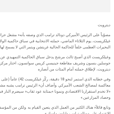
ديترويت
‬البحيرات‭ ‬العظمى‭ ‬خلفاً‭ ‬للحاكمة‭ ‬الحالية‭ ‬غريتشن‭ ‬ويتمر‭ ‬التي‭ ‬لا‭ ‬يسمح‭ ‬لها‭ ‬دستور‭ ‬ميشيغن‭ ‬بالترشح‭ ‬لفترة‭ ‬ثالثة‭.‬
‬ديترويت،‭ ‬لإطلاق‭ ‬حملته‭ ‬أمام‭ ‬المئات‭ ‬من‭ ‬أنصاره
‬وحصاد‭ ‬المزارعين‮»‬‭.‬
‬الاعتماد‭ ‬على‭ ‬دونالد‭ ‬ترامب‭ ‬وإيلون‭ ‬ماسك‮»‬‭.‬