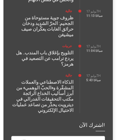
جالية
يوليو 17TH
11:13 صباحًا
ظروف جوية مستوحاة من
الجحيم: الحرّ الشديد ودخان
حرائق الغابات يعكّران صيف
ميشيغن
عربيات
يوليو 17TH
11:04 صباحًا
التلويح بإغلاق باب المندب.. هل
يردع ترامب عن التصعيد في
هرمز؟
جالية
يوليو 17TH
5:43 صباحًا
الذكاء الاصطناعي والعملات
المشفّرة و«الحبّ الوهمي» من
أبرز أساليب الخداع الرائجة
مكتب التحقيقات الفدرالي في
ديترويت يحذّر من تصاعد عمليات
الاحتيال الإلكتروني
اشترك الآن!