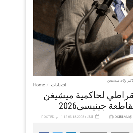
انتخابات
Home
غيلكريست‭ ‬ينضم‭ ‬إلى‭ ‬السباق‭ ‬الديمقراطي‭ ‬لحاكمية‭ ‬ميشيغن ‭
OSIBLANI
POSTED: الثلاثاء 03.18.2025 11:12 م