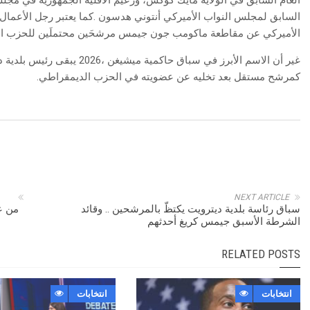
‬الأميركي‭ ‬عن‭ ‬مقاطعة‭ ‬ماكومب‭ ‬جون‭ ‬جيمس‭ ‬مرشحَين‭ ‬محتملَين‭ ‬للحزب‭ ‬الجمهوري‭.‬
‬كمرشح‭ ‬مستقل‭ ‬بعد‭ ‬تخليه‭ ‬عن‭ ‬عضويته‭ ‬في‭ ‬الحزب‭ ‬الديمقراطي‭.‬
NEXT ARTICLE
‬الشرطة‭ ‬الأسبق‭ ‬جيمس‭ ‬كريغ‭ ‬أحدثهم
RELATED POSTS
انتخابات
انتخابات