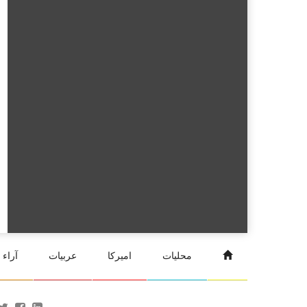
محليات
اميركا
عربيات
آراء