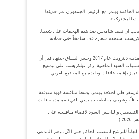
وقال‭ ‬المسؤول‭ ‬الديمقراطي‭ ‬الذي‭ ‬يبلغ‭ ‬طوله‭ ‬ستة‭ ‬أقدام‭ ‬وتسعة‭ ‬إنشات‭: ‬‮«‬يجب‭ ‬أن‭ ‬نقف‭ ‬شامخين‭ ‬ضد‭ ‬هذه‭ ‬الهجمات‭ ‬على‭ ‬شعبنا‭.