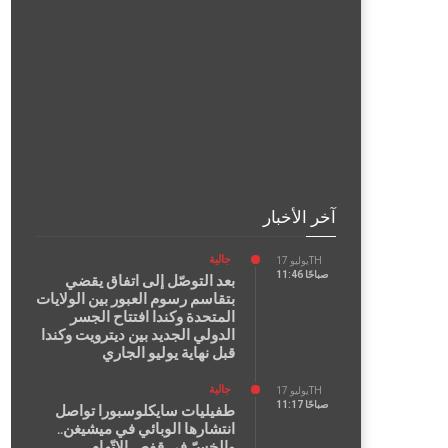
آخر الأخبار
جالية
يوليو 17TH
11:46 صباحًا
بعد التوصّل إلى اتفاق يقضي
بتقاسم رسوم العبور بين الولايات
المتحدة وكندا افتتاح الجسر
الدولي الجديد بين ديترويت وكندا
قبل نهاية يوليو الجاري
جالية
يوليو 17TH
11:17 صباحًا
طفيليات سايكلوسبورا تواصل
انتشارها الوبائي في ميشيغن..
والخسّ في قفص الاتّهام