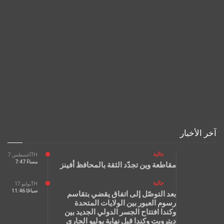
آخر الأخبار
جالية
أغسطس 7TH
7:47 مساءً
مقاطعة وين تجدّد الثقة بالمحافظ أفينز
جالية
يوليو 17TH
11:46 صباحًا
بعد التوصّل إلى اتفاق يقضي بتقاسم
رسوم العبور بين الولايات المتحدة
وكندا افتتاح الجسر الدولي الجديد بين
ديترويت وكندا قبل نهاية يوليو الجاري