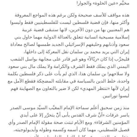
مخيَّم «عين الحلوة» والجوار!
هذه مواقف للأسف صحيحة ولكن برغم هذه المواجع المعروفة
وأكثر منها، فإن قضية فلسطين ليست للفلسطينيين فقط وليسوا
هم المعنيين بها من دون الآخرين، لانها ستبقى قضية عربية
إسلامية مسيحية انسانية تتعلق بالعدالة الدولية مهما حاول بني
سعود وأذنابهم وحليفهم الإسرائيلي الجديد طمسها لصالح معاداة
إيران التي يريد محمد بن سلمان نقل المعركة إلى داخلها،
فليجرِّب إذا كان «ريّالاً» وهو غير قادر على مجابهة بواسل الشعب
اليمني الذي يملك فقط الشرف والكرامة ولا يملك مال بني سعود
ولا سلاحهم! بن سلمان هذا، الذي لم يأت على ذكر فلسطين بكلمة
واحدة، خلط الدين بالسياسة في مقابلته المضحِكة فقطع الأمل مع
إيران لأنها «تنتظر المهدي» لكن لا ضير بالتعاون مع الصهاينة فهم
ليسوا توراتيين.
منذ زمن سحيق أعلَم سماحة الإمام المغيَّب السيِّد موسى الصدر
ياسر عرفات «أنَّ شرف القدس يأبى أنّْ يتحرَّر إلا على أيدي
المؤمنين الشرفاء». ومع الأيام ثبتت صحة مقولة الإمام الصدر وأي
فصيل فلسطيني، مهما كان أسمه وكسمه وطوله وأيديولوجيته،