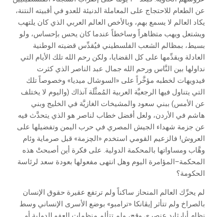
عن الطعام للاحتجاج على المعاملة الدنيئة للعدو في أقبيته النتنة،
يكاد العالم لا يسمع بهم، وبالأخص العالم العربي الذي كان يلتهب
ويشتعل ويهب متظاهراً وساخطاً عندما كان يحس بإحساس، ولو
بسيط، بمظالم الشعب الفلسطيني فيُقدِّس قضيته الوطنية
العادلة ويقدِّمها على كل القضايا، ولكن رحم الله تلك الأيام التي
نداولها بين النَّاس ورحم الله جمال عبد الناصر الذي كثرت
فيدويهات لخطبه مؤخَّراً على «السوشال ميديا» وخصوصاً تلك
التي يتناول فيها الرجعيَّة العربية المُمثَّلَة آنذاك (واليوم لا يختلف
عن الأمس) ببني سعود والمشيخات الغازيَّة في الخليج وبني
هاشم في الأردن، ولعل أفضل خطاب لناصر هو الذي يتحدَّث فيه
عن جزمة شهداء الجيش المصري في حرب اليمن وتفضيلها على
العروش! فالزعيم القومي استخدم «الچزمة» قبل صرماية وئام
وهَّاب ومساواتها بالمحكمة الدولية. على فكرة أين أصبحتْ هذه
المحكمة–المؤامرة اليوم وهل انتهى مفعولها بعودة سعد لرئاسة
الحكومة؟
لم يحرِّك العالم المنحاز ساكناً ولم ترتفع عقيرة حقوق الإنسان
بالصراخ ولم تتأثر إيڤانكا «ترامبو» بوضع الأسرى الإنساني وسط
نظام أبارثايد عنصري وقح، ولم تتألم منظمات العفو الدولية أو