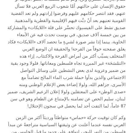
حقوق الإنسان على حالتهم. أمَّا شعوب الربيع العربي فلا تسأل
عنهم، فقد انتصر حكامهم عليهم وفرضوا إرادتهم ولم تعد القضية
القومية تعنيهم بعد أنْ دبَّت فيهم الإقليمية والقطرية والمذهبية.
صديق نشط على الفيسبوك تحسَّر على قلة «اللايكات» والمشاركة
من بين خمسة آلاف صديق، في بوست تحدث فيه عن الأمعاء
الخاوية، بينما إذا نشر صورة لشيءٍ ما تحصد آلاف «اللايكات» فكاد
يغلق صفحته خوفاً من القرحة! والحقيقة ان الوضع العربي
المتخلف يسبِّب أكثر من أمراض القرحة والاكتئاب، إزاء هذه
«التمْسَحَة» غير المبررة تجاه فلسطين ومعاناتها. فلولا وجود بقية
من ضمير وعروبة لدى بعض النشطين على وسائل التواصل
الاجتماعي والذين بدأوا حملة شرب الماء المالح تضامناً مع
الأسرى، جزاهم الله، ولولا إضاءة بعض الإعلام الوطني ومنه
«صدى الوطن» على المعتقلين ولولا إعلان الزعيم الشريف، ضمير
لبنان، سليم الحص عن تضامنه بالإمتناع عن الطعام وهو في سن
87 عاماً، لما التفت أحد لما يحصل في سجون الإحتلال!
وكم كان توقيت حركة «حماس» متواطئاً ورديئاً أكثر من الزمن
العربي نفسه عندما أعلنت عن وثيقتها السياسية متراجعةً عن مبدأ
فلسطين من النهر للبحر، لتوافق على حدود ما قبل الخامس من