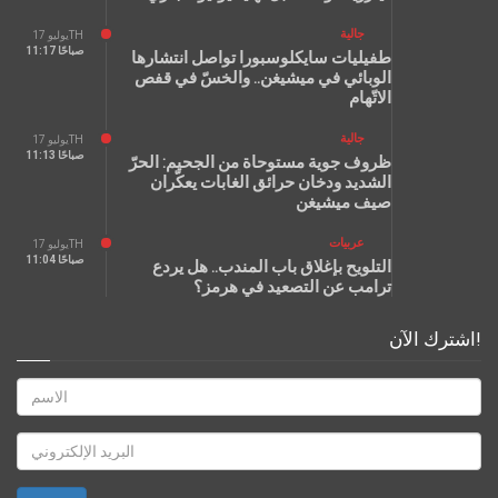
جالية
يوليو 17TH
11:17 صباحًا
طفيليات سايكلوسبورا تواصل انتشارها
الوبائي في ميشيغن.. والخسّ في قفص
الاتّهام
جالية
يوليو 17TH
11:13 صباحًا
ظروف جوية مستوحاة من الجحيم: الحرّ
الشديد ودخان حرائق الغابات يعكّران
صيف ميشيغن
عربيات
يوليو 17TH
11:04 صباحًا
التلويح بإغلاق باب المندب.. هل يردع
ترامب عن التصعيد في هرمز؟
اشترك الآن!