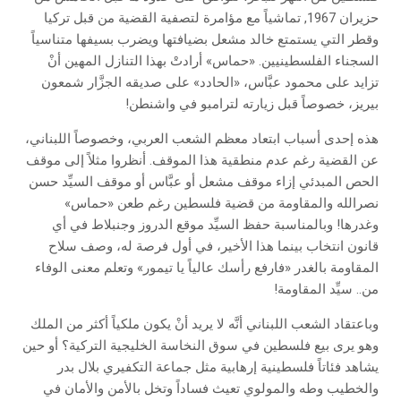
حزيران 1967, تماشياً مع مؤامرة لتصفية القضية من قبل تركيا
وقطر التي يستمتع خالد مشعل بضيافتها ويضرب بسيفها متناسياً
السجناء الفلسطينيين. «حماس» أرادتْ بهذا التنازل المهين أنْ
تزايد على محمود عبَّاس، «الحادد» على صديقه الجزَّار شمعون
بيريز، خصوصاً قبل زيارته لترامبو في واشنطن!
هذه إحدى أسباب ابتعاد معظم الشعب العربي، وخصوصاً اللبناني،
عن القضية رغم عدم منطقية هذا الموقف. أنظروا مثلاً إلى موقف
الحص المبدئي إزاء موقف مشعل أو عبَّاس أو موقف السيِّد حسن
نصرالله والمقاومة من قضية فلسطين رغم طعن «حماس»
وغدرها! وبالمناسبة حفظ السيِّد موقع الدروز وجنبلاط في أي
قانون انتخاب بينما هذا الأخير، في أول فرصة له، وصف سلاح
المقاومة بالغدر «فارفع رأسك عالياً يا تيمور» وتعلم معنى الوفاء
من.. سيِّد المقاومة!
وباعتقاد الشعب اللبناني أنَّه لا يريد أنْ يكون ملكياً أكثر من الملك
وهو يرى بيع فلسطين في سوق النخاسة الخليجية التركية؟ أو حين
يشاهد فئاتاً فلسطينية إرهابية مثل جماعة التكفيري بلال بدر
والخطيب وطه والمولوي تعيث فساداً وتخل بالأمن والأمان في