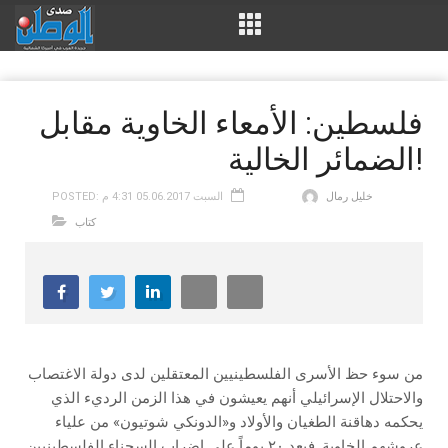
فلسطين: الأمعاء الخاوية مقابل
الضمائر الخالية!
خليل رمال
POSTED: السبت 05.06.2017 4:31 م
كتاب
من سوء حظ الأسرى الفلسطينيين المعتقلين لدى دولة الاغتصاب
والاحتلال الإسرائيلي أنهم يعيشون في هذا الزمن الرديء الذي
يحكمه دهاقنة الطغيان والأولاد و«الدونكي شوتيون» من علياء
عروشهم الخاوية. فبعد ٢٠ يوماً على إضراب السجناء الفلسطينيين