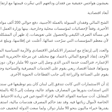
يعيشون هواجس حقيقية من فقدان ودائعهم التي تبخّرت قيمتها مع ارتفاع سع
أبعاد اقتصادية
الشح المالي وفقدان
الأخيرة، وفقاً لإحصائيات لمؤسسات محلية وخارجية، بينها وزارة العمل 
في مسألة الصرف الكيفي والحصول على تعويضات، إذ ظهر أن المشكلة أ
لأن معظم المؤسسات التي سرّحت عمالها، أعلنت عن إفلاسها، ويبلغ عددها نحو 1,500 مؤسسة في مختل
والعدد إلى إرتفاع مع استمرار الانكماش الاقتصادي والأزمة السياسية ال
الأوحد، إنقاذ الوضع المالي باعتماد نهج مختلف عن مرحلة «الحريرية ال
الإعمار»، فتراكمت خدمة الدي
وسواها، فنشأ اقتصاد ريعي يقوم على الخدمات المصرفية والسياحية وجذب 
يقوم على الصناعة والزراعة إلى جانب القطاعات الحيوية الأخرى.
إذ أن الاستثمارات التي كانت تتدفق إلى لبنان كان يتم توظيفها في سندا
التي استدانت 
المقابل، أدت سياسة الفوائد العالية لإغراء المودعين في زيادة الاحتي
الخاصة لأموال زبائنها فيه. وقد نفذ حاكم المصرف هندسات مالية، استفا