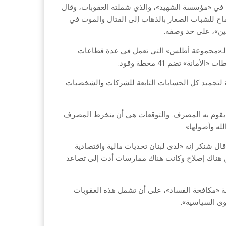
ان في «مؤسسة الشهيد»، والذي شملته العقوبات، وقال
ماح للشباب الصغار بالذهاب إلى القتال والموت في
بين»، على حد وصفه.
ة لـ«مجموعة أطلس» التي تعمل في عدة قطاعات
نة» تضم 41 محطة وقود.
ة لتجميد كل الحسابات التابعة للشركات والشخصيات
أن يقوم به المصرف. والتوقعات هي أن ينخرط المصرف
له وأصولها».
 قال شنكر إنه «لدى لبنان تحديات مالية واقتصادية
كن هناك إصلاح وكانت هناك ممارسات أدت إلى تصاعد
ة «مكافحة الفساد»، على أن تشمل هذه العقوبات
ى السياسية».