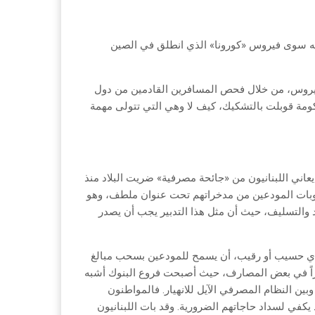
قصه سوى فيروس «كورونا» الذي انطلق في الصين
الفيروس، من خلال فحص المسافرين القادمين من دول
مة قوبلت بالتشكيك، كيف لا وهي التي تتولى مهمة
عاني اللبنانيون من «جائحة مصرفية» ضريت البلاد منذ
 سحوبات المودعين من مدخراتهم تحت عنوان ملطف، وهو
د والتسليف، حيث أن مثل هذا التدبير يجب أن يصدر
ي حسيب أو رقيب، أن يسمح للمودعين بسحب مبالغ
اراً في بعض المصارف، حيث أصبحت فروع البنوك أشبه
 النظام المصرفي الآيل للانهيار. فالمواطنون
كفي لسداد حاجاتهم الضرورية. وقد بات اللبنانيون