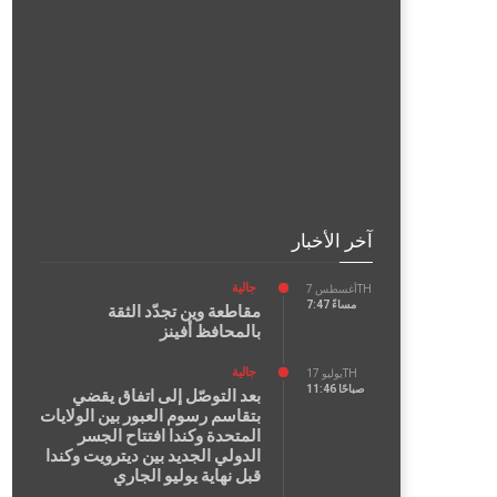
آخر الأخبار
جالية
أغسطس 7TH
7:47 مساءً
مقاطعة وين تجدّد الثقة
بالمحافظ أفينز
جالية
يوليو 17TH
11:46 صباحًا
بعد التوصّل إلى اتفاق يقضي
بتقاسم رسوم العبور بين الولايات
المتحدة وكندا افتتاح الجسر
الدولي الجديد بين ديترويت وكندا
قبل نهاية يوليو الجاري