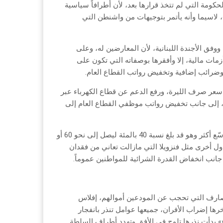
كومة التي لم تتخذ قرارها بعد، لأن أطرافاً سياسية
ع»، لاسيما وأنه يأتمر بتوجيهات من واشنطن التي
فق الأجندة اللبنانية، لأن المعارضين له، وعلى
مات مالية، إلا وأفقرها بوصفاته التي تكون على
رائب إضافية وتخفيض رواتب القطاع العام.
سعر صرف الليرة، ورفع الدعم عن قطاع الكهرباء عبر
ة، إلى جانب تخفيض رواتب موظفي القطاع العام إلى
وهي إجراءات إذا ما تبنّتها الحكومة حكومة حسان دياب، فإن الفقر سيتوسّع أكثر وهو قد بلغ نسبة 40 بالمئة ليصل إلى نحو 60 أو
 دول أخرى مثل فنزويلا التي مازالت تعاني من فقدان
ى جانب انخفاض القدرة الشرائية للمواطنين عموماً.
المصارف التي تحجب عن المودعين أموالهم، إفلاس
ها إضراب الأفران، جميعها عوامل تنذر بانفجار
ع» بدأت نذرها تلوح في الأفق وتهدد أطراف السلطة.