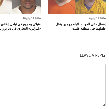
يوليو 6TH, 2026
يوليو 10TH, 2026
إهمال حتى الموت.. اتّهام زوجين بقتل
قتيلان وجريح في تبادل إطلاق ن
طفلهما في منطقة فلنت
«فيرلين» التجاري في ديربورن
LEAVE A REPLY