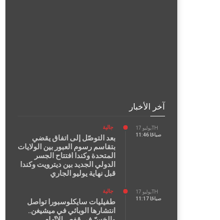
آخر الأخبار
جالية
يوليو 17TH
11:46 صباحًا
بعد التوصّل إلى اتفاق يقضي
بتقاسم رسوم العبور بين الولايات
المتحدة وكندا افتتاح الجسر
الدولي الجديد بين ديترويت وكندا
قبل نهاية يوليو الجاري
جالية
يوليو 17TH
11:17 صباحًا
طفيليات سايكلوسبورا تواصل
انتشارها الوبائي في ميشيغن..
والخسّ في قفص الاتّهام