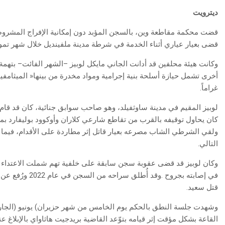
ديترويت
‬قضى‭ ‬بعيار‭ ‬عياري‭ ‬أثناء‭ ‬الخدمة‭ ‬في‭ ‬شرطة‭ ‬مدينة‭ ‬ملفينديل‭ ‬خلال‭ ‬شهر‭ ‬تموز‭ /‬يوليو ‬2024‭.‬
‬غراماً‭.‬
‬التالي‭.‬
‬قتل‭ ‬سعيد‭.‬