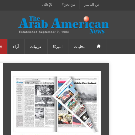
عن الناشر
من نحن؟
للإعلان
محليات
اميركا
عربيات
آراء
ق