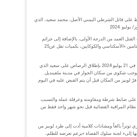
‬أخرى‭ ‬تشمل‭ ‬حيازة‭ ‬أسلحة‭ ‬بنية‭ ‬إجرامية‭ ‬ومواد‭ ‬مخدرة‭ ‬من‭ ‬بينها‭ ‬‮«‬الميثامفيتامين‮»‬‭ ‬الأسكتاسي‭ ‬والكوكايين،‭ ‬بكميات‭ ‬تقل‭ ‬عن‭ ‬25‭
‬كان‭ ‬يحاول‭ ‬توقيفه‭ ‬بالقرب‭ ‬من‭ ‬تقاطع‭ ‬شارعي‭ ‬كلاران‭ ‬وأوكوود‭ ‬بوليفارد‭ ‬بموجب‭ ‬شكوى‭ ‬من‭ ‬سكان‭ ‬الجوار‭ ‬في‭ ‬مدينة‭ ‬ملفينديل‭.