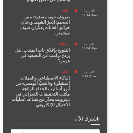
جالية
يوليو 17TH
11:13 صباحًا
ظروف جوية مستوحاة من
الجحيم: الحرّ الشديد ودخان
حرائق الغابات يعكّران صيف
ميشيغن
عربيات
يوليو 17TH
11:04 صباحًا
التلويح بإغلاق باب المندب.. هل
يردع ترامب عن التصعيد في
هرمز؟
جالية
يوليو 17TH
5:43 صباحًا
الذكاء الاصطناعي والعملات
المشفّرة و«الحبّ الوهمي» من
أبرز أساليب الخداع الرائجة
مكتب التحقيقات الفدرالي في
ديترويت يحذّر من تصاعد عمليات
الاحتيال الإلكتروني
اشترك الآن!