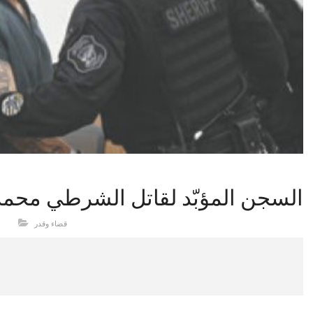
السجن‭ ‬المؤبّد‭ ‬لقاتل‭ ‬الشرطي‭ ‬محمد‭ ‬سعيد‭ ‬في‭ ‬ملفينديل
قضاء وقدر