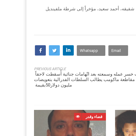
Whatsapp
Email
PREVIOUS ARTICLE
خسر‭ ‬عمله‭ ‬وسمعته‭ ‬بعد‭ ‬اتّهامات‭ ‬جنائية‭ ‬أُسقطت‭ ‬لاحقاً‭ ‬ طبيب‭
‬بقيمة‭ ‬50‭ ‬مليون‭ ‬دولار
قضاء وقدر