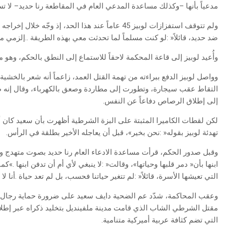
‬مدعياً‭ ‬بأنها‭ ‬–وكذلك‭ ‬مساعدة‭ ‬المدعي‭ ‬العام‭ ‬في‭ ‬المقاطعة‭ ‬رنا‭ ‬حديد–‭ ‬لا‭ ‬تستحقان‭ ‬منصبيهما‭.‬
‬ضد‭ ‬حديد،‭ ‬قائلاً‭: ‬‮«‬لو‭ ‬كنت‭ ‬مسلماً‭ ‬لما‭ ‬تحدثت‭ ‬معي‭ ‬بهذه‭ ‬الطريقة‭.. ‬إلزمي‭ ‬مكانك‭ ‬أيتها‭ ‬المرأة‮»‬‭.‬
وأُعيد‭ ‬لوبيز‭ ‬إلى‭ ‬قاعة‭ ‬المحكمة‭ ‬لاحقاً‭ ‬للاستماع‭ ‬إلى‭ ‬النطق‭ ‬بالحكم،‭ ‬وهو‭ ‬محاط‭ ‬بستة‭ ‬من‭ ‬رجال‭ ‬الأمن‭.‬
‬إلى‭ ‬إطلاق‭ ‬الرصاص‭ ‬دفاعاً‭ ‬عن‭ ‬النفس‭.‬
‬تهدئة‭ ‬لوبيز‭ ‬بقوله‭: ‬‮«‬نحن‭ ‬بخير‮»‬،‭ ‬قبل‭ ‬أن‭ ‬يعاجله‭ ‬الأخير‭ ‬بطلقة‭ ‬في‭ ‬الرأس‭.‬
‬التي‭ ‬تعيشها‭ ‬الأسرة،‭ ‬قائلاً‭: ‬‮«‬لم‭ ‬تتغير‭ ‬حياتنا‭ ‬فحسب،‭ ‬بل‭ ‬لم‭ ‬تعد‭ ‬حياة‭. ‬أنا‭ ‬لا‭ ‬أعيش،‭ ‬أنا‭ ‬فقط‭ ‬موجود‮»‬‭.‬
‬التي‭ ‬تضم‭ ‬كثافة‭ ‬عربية‭ ‬أميركية‭ ‬متنامية‭. ‬