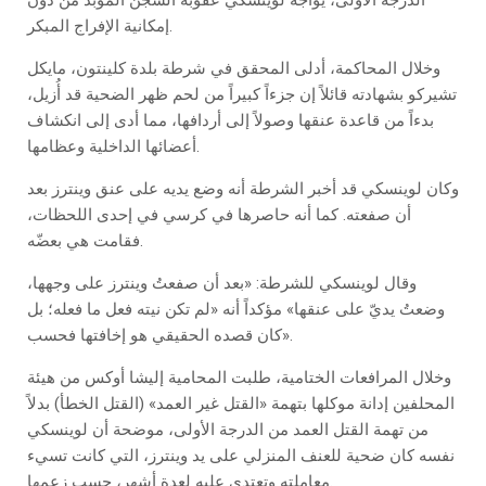
إمكانية الإفراج المبكر.
وخلال المحاكمة، أدلى المحقق في شرطة بلدة كلينتون، مايكل
تشيركو بشهادته قائلاً إن جزءاً كبيراً من لحم ظهر الضحية قد أُزيل،
بدءاً من قاعدة عنقها وصولاً إلى أردافها، مما أدى إلى انكشاف
أعضائها الداخلية وعظامها.
وكان لوينسكي قد أخبر الشرطة أنه وضع يديه على عنق وينترز بعد
أن صفعته. كما أنه حاصرها في كرسي في إحدى اللحظات،
فقامت هي بعضّه.
وقال لوينسكي للشرطة: «بعد أن صفعتُ وينترز على وجهها،
وضعتُ يديّ على عنقها» مؤكداً أنه «لم تكن نيته فعل ما فعله؛ بل
كان قصده الحقيقي هو إخافتها فحسب».
وخلال المرافعات الختامية، طلبت المحامية إليشا أوكس من هيئة
المحلفين إدانة موكلها بتهمة «القتل غير العمد» (القتل الخطأ) بدلاً
من تهمة القتل العمد من الدرجة الأولى، موضحة أن لوينسكي
نفسه كان ضحية للعنف المنزلي على يد وينترز، التي كانت تسيء
معاملته وتعتدي عليه لعدة أشهر، حسب زعمها.