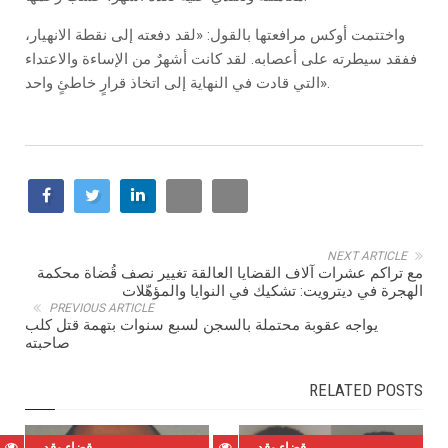
واختتمت أوكس مرافعتها بالقول: «لقد دفعته إلى نقطة الانهيار،
ففقد سيطرته على أعصابه. لقد كانت أشهرٌ من الإساءة والاعتداء
التي قادت في النهاية إلى اتخاذ قرارٍ خاطئٍ واحد».
NEXT ARTICLE
مع تراكم عشرات آلاف القضايا العالقة تغيير نصف قُضاة محكمة
الهجرة في ديترويت: تشكيك في النوايا والمؤهّلات
PREVIOUS ARTICLE
يواجه عقوبة محتملة بالسجن لسبع سنوات بتهمة قتل كلب
صاحبته
RELATED POSTS
قضاء وقدر
قضاء وقدر