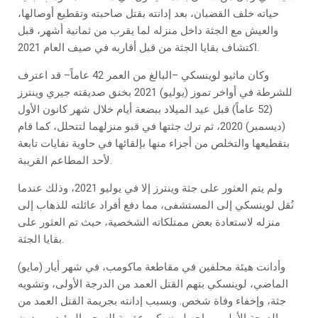
حياته خلف القضبان، بعد إدانته بقتل صاحبته وتقطيع أوصالها،
والعيش مع الجثة داخل منزله لما يقرب من ثمانية أشهر، قبل
اكتشاف بقايا الجثة من قبل أقاربه في صيف العام 2021.
وكان ماثيو لوينسكي –البالغ من العمر 42 عاماً– قد اعترف
للشرطة في أواخر تموز (يوليو) 2021 بخنق صديقته جيري وينترز
(52 عاماً) قبل عيد الميلاد ببضعة أيام خلال شهر كانون الأول
(ديسمبر) 2020، ثم ترك جثتها في قبو منزلهما لتتحلل، كما قام
بتقطيعها والتخلص من أجزاء منها بإلقائها في حاوية نفايات تابعة
لأحد المطاعم القريبة.
ولم يتم العثور على جثة وينترز إلا في يوليو 2021، وذلك عندما
نُقل لوينسكي إلى المستشفى، مما دفع أفراد عائلته للذهاب إلى
منزله لاستعادة بعض ممتلكاته الشخصية، حيث تم العثور على
بقايا الجثة.
وأدانت هيئة محلفين في مقاطعة ماكومب، في شهر أيار (مايو)
الماضي، لوينسكي بتهم القتل العمد من الدرجة الأولى، وتشويه
جثة، وإخفاء وفاة شخص. وبسبب إدانته بجريمة القتل العمد من
الدرجة الأولى، يواجه لوينسكي عقوبة السجن المؤبد من دون