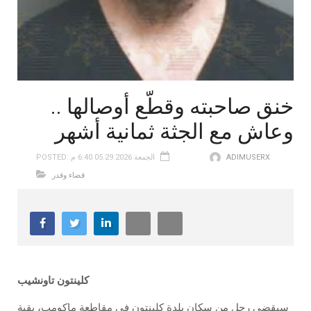
خنق صاحبته وقطّع أوصالها ..
وعاش مع الجثة ثمانية أشهر
ADIMUSERX
POSTED: الجمعة 05.29.2026 6:40 م
قضاء وقدر
كلينتون تاونشيب
سيقضي رجل من سكان بلدة كلينتون في مقاطعة ماكومب، بقية