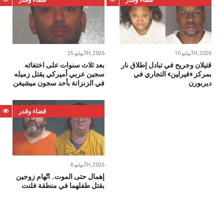
يوليو 10TH, 2026
يوليو 25TH, 2026
قتيلان وجريح في تبادل إطلاق نار
بعد ثلاث سنوات على اختفائه
بمركز «فيرلين» التجاري في
سجين عربي أميركي يقتل زميله
ديربورن
في الزنزانة بأحد سجون ميشيغن
قضاء وقدر
يوليو 6TH, 2026
إهمال حتى الموت.. اتّهام زوجين
بقتل طفلهما في منطقة فلنت