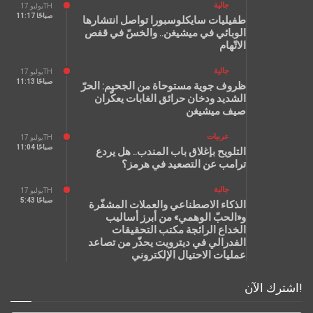
جالية
يوليو 17TH
11:17 صباحًا
طفيليات سايكلوسبورا تواصل انتشارها
الوبائي في ميشيغن.. والخسّ في قفص
الاتّهام
جالية
يوليو 17TH
11:13 صباحًا
ظروف جوية مستوحاة من الجحيم: الحرّ
الشديد ودخان حرائق الغابات يعكّران
صيف ميشيغن
عربيات
يوليو 17TH
11:04 صباحًا
التلويح بإغلاق باب المندب.. هل يردع
ترامب عن التصعيد في هرمز؟
جالية
يوليو 17TH
5:43 صباحًا
الذكاء الاصطناعي والعملات المشفّرة
و«الحبّ الوهمي» من أبرز أساليب
الخداع الرائجة مكتب التحقيقات
الفدرالي في ديترويت يحذّر من تصاعد
عمليات الاحتيال الإلكتروني
اشترك الآن!