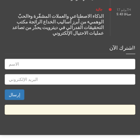
جالية
يوليو 17TH
5:43 صباحًا
الذكاء الاصطناعي والعملات المشفّرة و«الحبّ
الوهمي» من أبرز أساليب الخداع الرائجة مكتب
التحقيقات الفدرالي في ديترويت يحذّر من تصاعد
عمليات الاحتيال الإلكتروني
اشترك الآن!