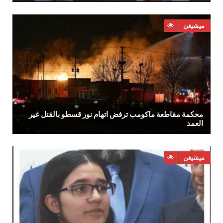
ميشيغن
‬العمد
ميشيغن