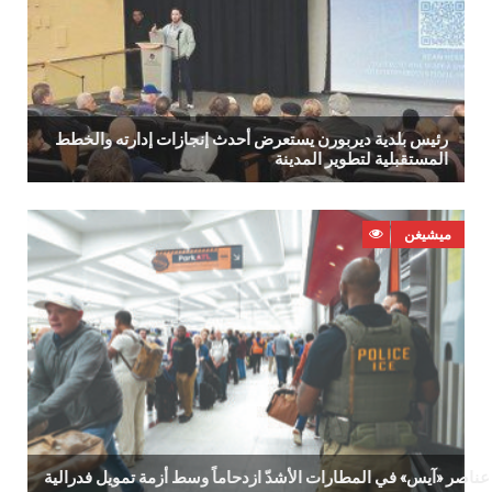
‬المستقبلية‭ ‬لتطوير‭ ‬المدينة
ميشيغن
عناصر «آيس» في المطارات الأشدّ ازدحاماً وسط أزمة تمويل فدرالية