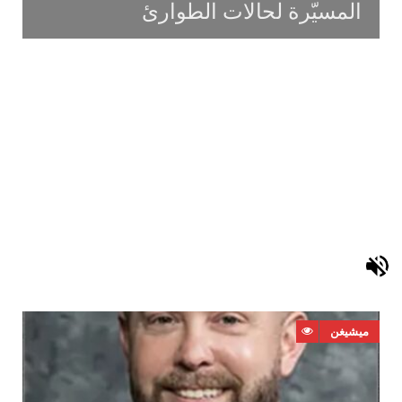
‬المسيّرة‭ ‬لحالات‭ ‬الطوارئ
ميشيغن