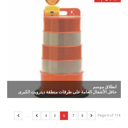
انطلاق موسم
حافل الأشغال العامة على طرقات منطقة ديترويت الكبرى
Page 6 of 114
...
4
5
6
7
8
...