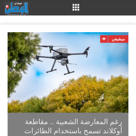
ميشيغن