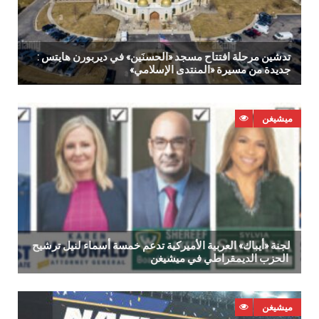
افتتاح‭ ‬مسجد‭ ‬‮«‬الحسنَين‮»‬‭ ‬في‭ ‬ديربورن‭ ‬هايتس‭: ‬ تدشين‭ ‬مرحلة‭
ميشيغن
‬الحزب‭ ‬الديمقراطي‭ ‬في‭ ‬ميشيغن‭ ‬
ميشيغن