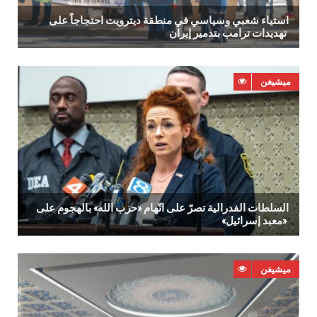
‬تهديدات‭ ‬ترامب‭ ‬بتدمير‭ ‬إيران‭ ‬
ميشيغن
‬‮«‬معبد‭ ‬إسرائيل‮»‬‭ ‬
ميشيغن