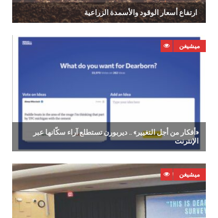
ارتفاع‭ ‬أسعار‭ ‬الوقود‭ ‬والأسمدة‭ ‬الزراعية‭ ‬
ميشيغن
‬الإنترنت
ميشيغن