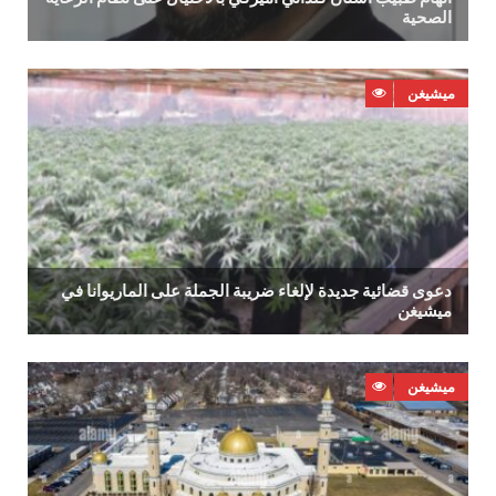
‬الصحية
ميشيغن
‬ميشيغن
ميشيغن