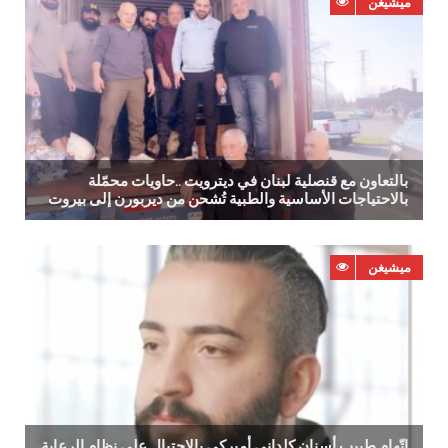
ميشيغن
‬بالاحتياجات‭ ‬الأساسية‭ ‬والطبية‭ ‬تُشحن‭ ‬من‭ ‬ديربورن‭ ‬إلى‭ ‬بيروت
ميشيغن