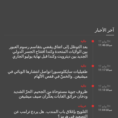
آخر الأخبار
جالية
يوليو 17TH
11:46 صباحًا
بعد التوصّل إلى اتفاق يقضي بتقاسم رسوم العبور
بين الولايات المتحدة وكندا افتتاح الجسر الدولي
الجديد بين ديترويت وكندا قبل نهاية يوليو الجاري
جالية
يوليو 17TH
11:17 صباحًا
طفيليات سايكلوسبورا تواصل انتشارها الوبائي في
ميشيغن.. والخسّ في قفص الاتّهام
جالية
يوليو 17TH
11:13 صباحًا
ظروف جوية مستوحاة من الجحيم: الحرّ الشديد
ودخان حرائق الغابات يعكّران صيف ميشيغن
عربيات
يوليو 17TH
11:04 صباحًا
التلويح بإغلاق باب المندب.. هل يردع ترامب عن
التصعيد في هرمز؟