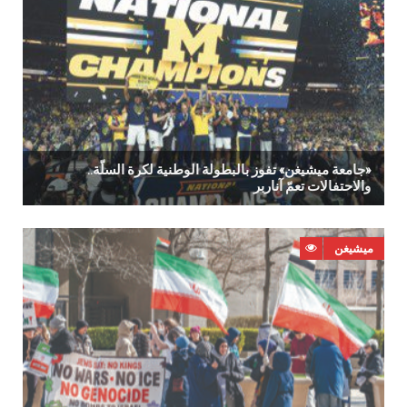
‮«‬جامعة‭ ‬ميشيغن‮»‬‭ ‬تفوز‭ ‬بالبطولة‭ ‬الوطنية‭ ‬لكرة‭ ‬السلّة‭..
‬والاحتفالات‭ ‬تعمّ‭ ‬آناربر
ميشيغن