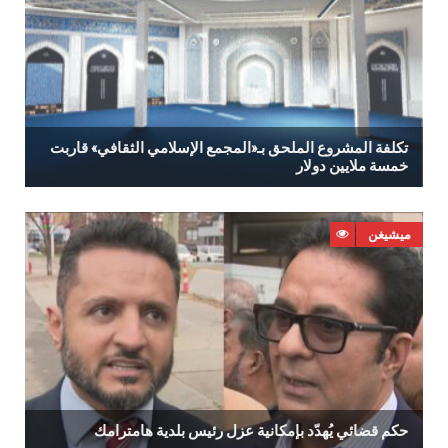
‬خمسة‭ ‬ملايين‭ ‬دولار
ميشيغن
حكم‭ ‬قضائي‭ ‬يُهدّد‭ ‬بإمكانية‭ ‬عزل‭ ‬رئيس‭ ‬بلدية‭ ‬هامترامك