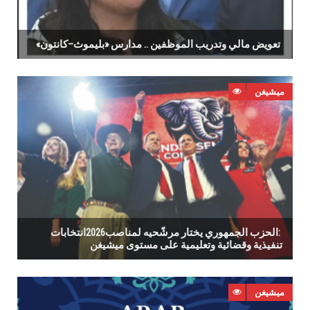
تعويض‭ ‬مالي‭ ‬وتدريب‭ ‬الموظفين‭ .. ‬مدارس‭ ‬‮«‬بليموث–كانتون‮»‬‭ ‬
ميشيغن
انتخابات‭ ‬2026‭: ‬الحزب‭ ‬الجمهوري‭ ‬يختار‭ ‬مرشّحيه‭ ‬لمناصب‭
‬تنفيذية‭ ‬وقضائية‭ ‬وتعليمية‭ ‬على‭ ‬مستوى‭ ‬ميشيغن
ميشيغن