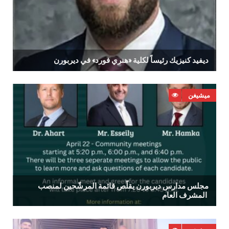
ديفيد‭ ‬كنيزيك‭ ‬رئيساً‭ ‬لكلية‭ ‬‮«‬هنري‭ ‬فورد‮»‬‭ ‬في‭ ‬ديربورن
ميشيغن
‬المشرف‭ ‬العام‭ ‬