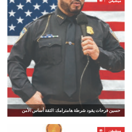
ميشيغن
حسين فرحات يقود شرطة هامترامك: الثقة أساس الأمن
ميشيغن